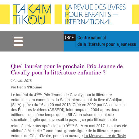
Gestion des cookies
Quel lauréat pour le prochain Prix Jeanne de
Cavally pour la littérature enfantine ?
14 mars 2018
Par
Henri N’Koumo
ème
Le lauréat du 4
Prix Jeanne de Cavally pour la littérature
enfantine sera connu lors du Salon international du livre d’Abidjan
(SILA), prévu du 16 au 20 mai 2018. Créé en 2002 par l’Association
des Éditeurs Ivoiriens (ASSEDI), interrompu en 2004 après deux
éditions – en même temps que le SILA, en raison du contexte
sécuritaire fragile que traversait le pays –, ce prix littéraire a été
ème
relancé treize ans après, lors du 9
SILA en mai 2017. Il a alors été
attribué à Michelle Tanon-Lora, grande figure de la littérature pour
enfants de Côte-d’Ivoire, pour son ouvrage
La Mésaventure de Tavly