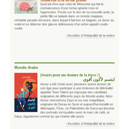
Minucette et la tortue géante
Quel joli rêve que celui de Minucette qui fait la
connaissance d’une tortue géante rose et
l’apprivoise. Posée sur le dos de sa nouvelle amie, la
petite fille se balade dans un monde magique,
véritable paradis terrestre, dans lequel il fait bon se baigner, se dorer au
soleil et se délecter des glaces délicieuses d’un arbre appelé coulis-
coulis.
› Accédez à l'intégralité de la notice
Monde Arabe
[Souris pour me donner de la force !]
ابتسم لأكون أقوى
Asser a été choisi avec plusieurs autres jeunes de
son âge pour participer à une émission de téléréalité
appelée Teen Talent qui regroupe des candidats
originaires de différents pays du Monde arabe. Ainsi
Asser rencontrera Zayn et sa voix magnifique,
originaire de Deraa en Syrie et aujourd’hui installé en
Allemagne, Firas, un Palestinien de Gaza qui dessine
des portraits incroyables avec le marc de café, et
Dayy, égyptienne comme lui, qui chante elle aussi.
› Accédez à l'intégralité de la notice