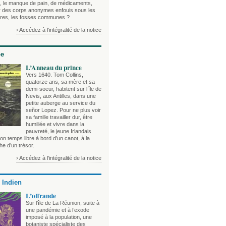
 le manque de pain, de médicaments,
ur des corps anonymes enfouis sous les
es, les fosses communes ?
› Accédez à l'intégralité de la notice
be
L’Anneau du prince
Vers 1640. Tom Collins,
quatorze ans, sa mère et sa
demi-soeur, habitent sur l’île de
Nevis, aux Antilles, dans une
petite auberge au service du
señor Lopez. Pour ne plus voir
sa famille travailler dur, être
humiliée et vivre dans la
pauvreté, le jeune Irlandais
n temps libre à bord d’un canot, à la
e d’un trésor.
› Accédez à l'intégralité de la notice
 Indien
L’offrande
Sur l’île de La Réunion, suite à
une pandémie et à l’exode
imposé à la population, une
botaniste spécialiste des