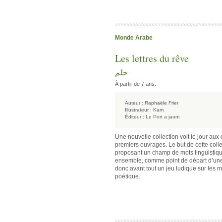
Monde Arabe
Les lettres du rêve
حلم
À partir de 7 ans.
Auteur :
Raphaële Frier
Illustrateur :
Kam
Éditeur :
Le Port a jauni
Une nouvelle collection voit le jour aux é
premiers ouvrages. Le but de cette coll
proposant un champ de mots linguisti
ensemble, comme point de départ d’une éc
donc avant tout un jeu ludique sur les 
poétique.