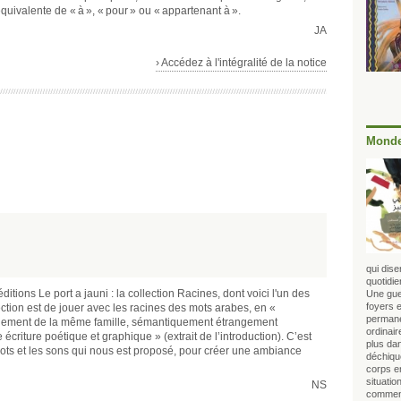
éposition لِ en arabe, équivalente de « à », « pour » ou « appartenant à ».
JA
› Accédez à l'intégralité de la notice
Monde
qui dise
quotidie
ditions Le port a jauni : la collection Racines, dont voici l'un des
Une gue
foyers e
ection est de jouer avec les racines des mots arabes, en «
permane
quement de la même famille, sémantiquement étrangement
ordinair
riture poétique et graphique » (extrait de l’introduction). C’est
plus dan
mots et les sons qui nous est proposé, pour créer une ambiance
déchique
corps e
situatio
NS
comment 