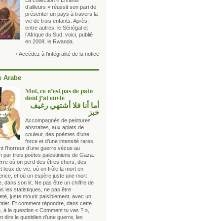
La collection « Enfants
d’ailleurs » réussit son pari de
présenter un pays à travers la
vie de trois enfants. Après,
entre autres, le Sénégal et
l’Afrique du Sud, voici, publié
en 2009, le Rwanda.
› Accédez à l'intégralité de la notice
 Arabe
Moi, ce n’est pas de pain
dont j’ai envie
أما أنا فلا أشتهي رغيف
خبز
Accompagnés de peintures
abstraites, aux aplats de
couleur, des poèmes d’une
force et d’une intensité rares,
nt l’horreur d’une guerre vécue au
n par trois poètes palestiniens de Gaza.
rre où on perd des êtres chers, des
t lieux de vie, où on frôle la mort en
nce, et où on espère juste une mort
e, dans son lit. Ne pas être un chiffre de
s les statistiques, ne pas être
té, juste mourir paisiblement, avec un
ntier. Et comment répondre, dans cette
n, à la question « Comment tu vas ? »,
dire le quotidien d’une guerre, les