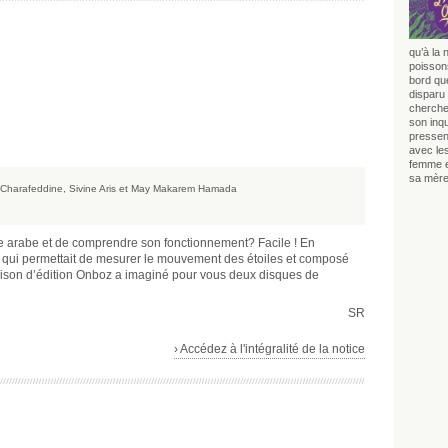
qu’à la 
poissons
bord que
disparu 
chercher
son inq
pressen
avec le
femme e
sa mère
 Charafeddine, Sivine Aris et May Makarem Hamada
e arabe et de comprendre son fonctionnement? Facile ! En
ent qui permettait de mesurer le mouvement des étoiles et composé
aison d’édition Onboz a imaginé pour vous deux disques de
SR
› Accédez à l'intégralité de la notice