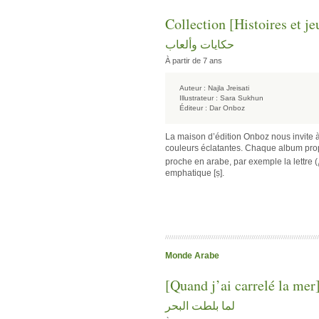
Collection [Histoires et je
حكايات وألعاب
À partir de 7 ans
Auteur :
Najla Jreisati
Illustrateur :
Sara Sukhun
Éditeur :
Dar Onboz
La maison d’édition Onboz nous invite 
couleurs éclatantes. Chaque album propo
proche en arabe, par exemple la lettre (
emphatique [ṣ].
Monde Arabe
[Quand j’ai carrelé la mer
لما بلطت البحر