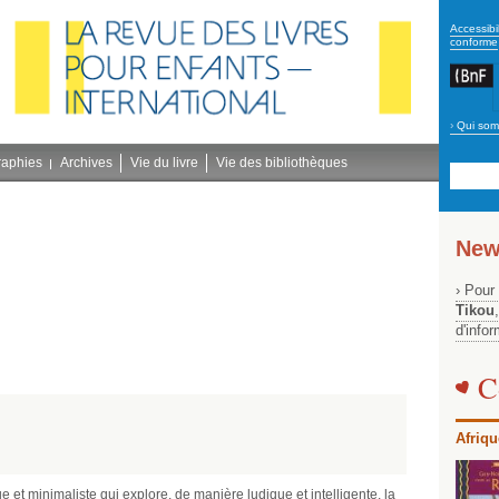
secon
Accessibil
conforme
›
Qui som
Navig
bleu
raphies
Archives
Vie du livre
Vie des bibliothèques
New
› Pour
Tikou
d'info
C
Afriqu