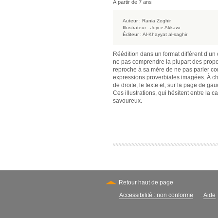
À partir de 7 ans
Auteur :
Rania Zeghir
Illustrateur :
Joyce Akkawi
Éditeur :
Al-Khayyat al-saghir
Réédition dans un format différent d’un
ne pas comprendre la plupart des propos
reproche à sa mère de ne pas parler co
expressions proverbiales imagées. À c
de droite, le texte et, sur la page de ga
Ces illustrations, qui hésitent entre la 
savoureux.
Retour haut de page
Accessibilité : non conforme
Aide
-
Secondary