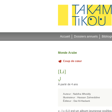
Accueil
Dossiers annuels
Bibliog
Monde Arabe
Coup de cœur
[Li]
لِ
À partir de 4 ans
Auteur :
Nabiha Mheidly
Illustrateur :
Hassan Zahreddine
Éditeur :
Dar Al-Hadaek
« لِ » (Li) est un album jeunesse poétique et minimaliste qui explore, de manière ludique et intelligente, la