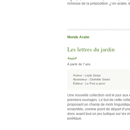
richesse de la pr
Monde Arabe
Les lettres du jardin
جنينة
À partir de 7 ans
Auteur :
Layla Zarqa
Illustrateur :
Clothilde Staës
Éditeur :
Le Port a jauni
Une nouvelle collection voit le jour aux é
premiers ouvrages. Le but de cette coll
proposant un champ de mots linguisti
ensemble, comme point de départ d’une éc
donc avant tout un jeu ludique sur les 
poétique.