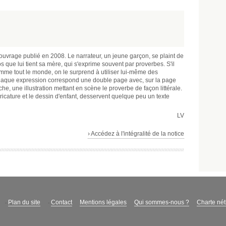
 ouvrage publié en 2008. Le narrateur, un jeune garçon, se plaint de
 que lui tient sa mère, qui s'exprime souvent par proverbes. S'il
mme tout le monde, on le surprend à utiliser lui-même des
haque expression correspond une double page avec, sur la page
uche, une illustration mettant en scène le proverbe de façon littérale.
caricature et le dessin d'enfant, desservent quelque peu un texte
LV
› Accédez à l'intégralité de la notice
Plan du site
Contact
Mentions légales
Qui sommes-nous ?
Charte né
-
-