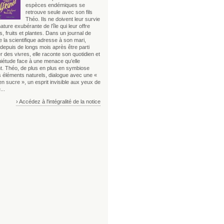
espèces endémiques se
retrouve seule avec son fils
Théo. Ils ne doivent leur survie
nature exubérante de l’île qui leur offre
, fruits et plantes. Dans un journal de
 la scientifique adresse à son mari,
depuis de longs mois après être parti
 des vivres, elle raconte son quotidien et
uiétude face à une menace qu’elle
t. Théo, de plus en plus en symbiose
s éléments naturels, dialogue avec une «
n sucre », un esprit invisible aux yeux de
...
› Accédez à l'intégralité de la notice