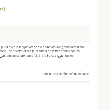
ux]
à jouer avec la langue arabe avec cinq albums grand format aux
se une histoire et des jeux autour de lettres dont le son est
ص
س
) sin qui se prononce [s] et la lettre ṣad (
) qui est
SR
› Accédez à l'intégralité de la notice
]