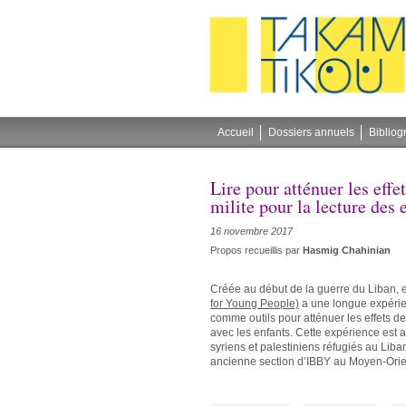
Gestion des cookies
Accueil
Dossiers annuels
Bibliog
Lire pour atténuer les effe
milite pour la lecture des 
16 novembre 2017
Propos recueillis par
Hasmig Chahinian
Créée au début de la guerre du Liban, e
for Young People)
a une longue expérienc
comme outils pour atténuer les effets d
avec les enfants. Cette expérience est 
syriens et palestiniens réfugiés au Li
ancienne section d’IBBY au Moyen-Orien