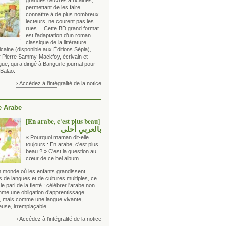
grandes œuvres africaines,
permettant de les faire
connaître à de plus nombreux
lecteurs, ne courent pas les
rues… Cette BD grand format
est l’adaptation d’un roman
classique de la littérature
icaine (disponible aux Éditions Sépia),
ar Pierre Sammy-Mackfoy, écrivain et
e, qui a dirigé à Bangui le journal pour
 Balao.
› Accédez à l'intégralité de la notice
 Arabe
[En arabe, c'est plus beau]
بالعربي أحلى
« Pourquoi maman dit-elle
toujours : En arabe, c'est plus
beau ? » C'est la question au
cœur de ce bel album.
 monde où les enfants grandissent
 de langues et de cultures multiples, ce
t le pari de la fierté : célébrer l'arabe non
me une obligation d’apprentissage
e, mais comme une langue vivante,
euse, irremplaçable.
› Accédez à l'intégralité de la notice