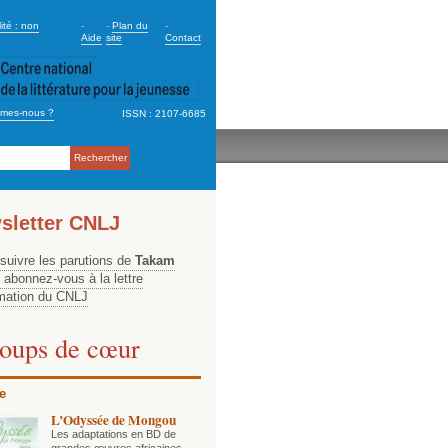
dary_2
ité : non
-
-
Plan du
-
Aide
site
Contact
mes-nous ?
ISSN : 2107-6685
ation
sletter CNLJ
 suivre les parutions de
Takam
, abonnez-vous à la lettre
rmation du CNLJ
oups de cœur
e
L’Odyssée de Mongou
Les adaptations en BD de