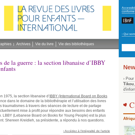
secon
Accessibil
conforme
›
Qui som
Navig
bleu
raphies
Archives
Vie du livre
Vie des bibliothèques
ts de la guerre : la section libanaise d’IBBY
New
enfants
› Pour
Tikou
d'info
n 1975, la section libanaise d’
IBBY (International Board on Books
e dans le domaine de la bibliothérapie et l’utilisation des livres
C
es traumatismes à travers des séances de lecture et de partage
actuellement mise à profit pour répondre aux besoins des enfants
ban. LBBY (Lebanese Board on Books for Young People) est la plus
Afriqu
t. Shereen Kreidieh, sa présidente, a répondu à nos questions.
› Accédez à l'intégralité de l'article