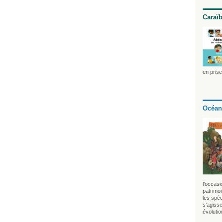
Caraï
en pris
Océan
l’occasi
patrimo
les spéci
s’agisse
évolutio