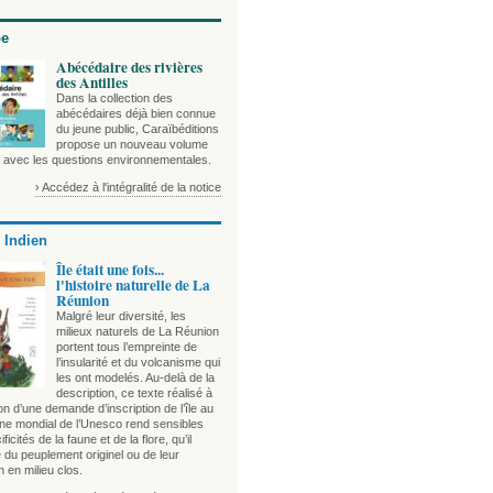
be
Abécédaire des rivières
des Antilles
Dans la collection des
abécédaires déjà bien connue
du jeune public, Caraïbéditions
propose un nouveau volume
e avec les questions environnementales.
› Accédez à l'intégralité de la notice
 Indien
Île était une fois...
l'histoire naturelle de La
Réunion
Malgré leur diversité, les
milieux naturels de La Réunion
portent tous l’empreinte de
l’insularité et du volcanisme qui
les ont modelés. Au-delà de la
description, ce texte réalisé à
on d’une demande d’inscription de l’île au
ine mondial de l’Unesco rend sensibles
ficités de la faune et de la flore, qu’il
 du peuplement originel ou de leur
n en milieu clos.