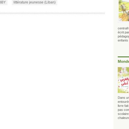
BBY
littérature jeunesse (Liban)
centrafr
écrit p
pédagogu
enfants
Monde
Dans un
entourés
livre fai
pas com
scolair
chaleur