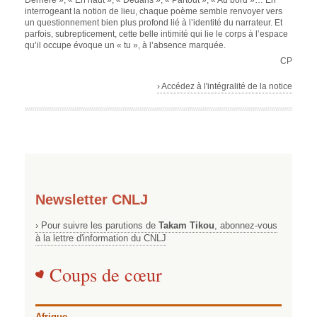
Derrière », « En haut », « Dedans », « Partout », « Au bord »… En
interrogeant la notion de lieu, chaque poème semble renvoyer vers
un questionnement bien plus profond lié à l’identité du narrateur. Et
parfois, subrepticement, cette belle intimité qui lie le corps à l’espace
qu’il occupe évoque un « tu », à l’absence marquée.
CP
› Accédez à l'intégralité de la notice
Newsletter CNLJ
› Pour suivre les parutions de
Takam Tikou
, abonnez-vous
à la lettre d'information du CNLJ
Coups de cœur
Afrique