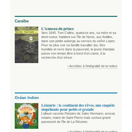
Caraïbe
L’Anneau du prince
Vers 1640. Tom Collins, quatorze ans, sa mère et sa
demi-soeur, habitent sur l’île de Nevis, aux Antilles,
dans une petite auberge au service du señor Lopez.
Pour ne plus voir sa famille travailler dur, être
humiliée et vivre dans la pauvreté, le jeune Irlandais
passe son temps libre à bord d’un canot, à la
recherche d’un trésor.
› Accédez à l'intégralité de la notice
Océan Indien
Lémurie : le continent des rêves, une enquête
stupéfiante pour petits et grands
L’album raconte l’histoire de Jules Hermann, avocat,
notaire, maire de Saint-Pierre mais surtout grand
passionné de l’île de La Réunion.
› Accédez à l'intégralité de la notice