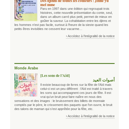
Des djinns de toutes les couleurs : Jinne yu
mel nune
Paru en 1997 dans une édition qui regroupait trois
histoires, cette nouvelle présentation du conte, seul,
dans un album carré plus petit, permet de mieux en
goûter la saveur. La cohabitation entre les djinns et
les hommes n’est pas facile, surtout à l’heure de la sieste quand les
petits êtres invisibles ne cessent leur vacarme…
› Accédez à l'intégralité de la notice
Monde Arabe
[Les sons de l’Aïd]
أصوات العيد
Il existe beaucoup de livres sur la fête de l’Aïd mais
celui-ci est un peu différent : l’Aïd est traité à travers
les sons qui accompagnent ces jours de fête. Il est
vrai qu’un bruit peut faire naître en nous des
sensations et des images : le bruissement des billets de monnaie
comptés par le père, le crissement des paquets que l'on ouvre, le bruit
des talons de maman qui s’est apprêtée pour la fête, etc.
› Accédez à l'intégralité de la notice