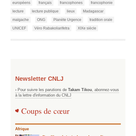
européens
français
francophones
francophonie
lecture
lecture publique
lieux
Madagascar
malgache
ONG
Planète Urgence
tradition orale
UNICEF
Véro Rabakoliarifetra
XIXe siècle
Newsletter CNLJ
› Pour suivre les parutions de
Takam Tikou
, abonnez-vous
à la lettre d'information du CNLJ
Coups de cœur
Afrique