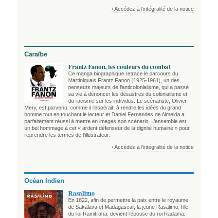
› Accédez à l'intégralité de la notice
Caraïbe
Frantz Fanon, les couleurs du combat
Ce manga biographique retrace le parcours du
Martiniquais Frantz Fanon (1925-1961), un des
penseurs majeurs de l’anticolonialisme, qui a passé
sa vie à dénoncer les désastres du colonialisme et
du racisme sur les individus. Le scénariste, Olivier
Mery, est parvenu, comme il l’espérait, à rendre les idées du grand
homme tout en touchant le lecteur et Daniel Fernandes de Almeida a
parfaitement réussi à mettre en images son scénario. L’ensemble est
un bel hommage à cet « ardent défenseur de la dignité humaine » pour
reprendre les termes de l’illustrateur.
› Accédez à l'intégralité de la notice
Océan Indien
Rasalimo
En 1822, afin de permettre la paix entre le royaume
de Sakalava et Madagascar, la jeune Rasalimo, fille
du roi Ramitraha, devient l’épouse du roi Radama.