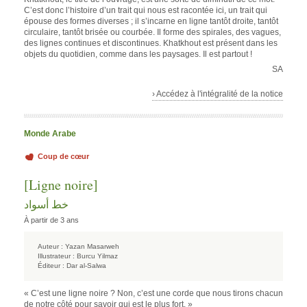
C’est donc l’histoire d’un trait qui nous est racontée ici, un trait qui
épouse des formes diverses ; il s’incarne en ligne tantôt droite, tantôt
circulaire, tantôt brisée ou courbée. Il forme des spirales, des vagues,
des lignes continues et discontinues. Khatkhout est présent dans les
objets du quotidien, comme dans les paysages. Il est partout !
SA
› Accédez à l'intégralité de la notice
Monde Arabe
Coup de cœur
[Ligne noire]
خط أسواد
À partir de 3 ans
Auteur :
Yazan Masarweh
Illustrateur :
Burcu Yilmaz
Éditeur :
Dar al-Salwa
« C’est une ligne noire ? Non, c’est une corde que nous tirons chacun
de notre côté pour savoir qui est le plus fort. »