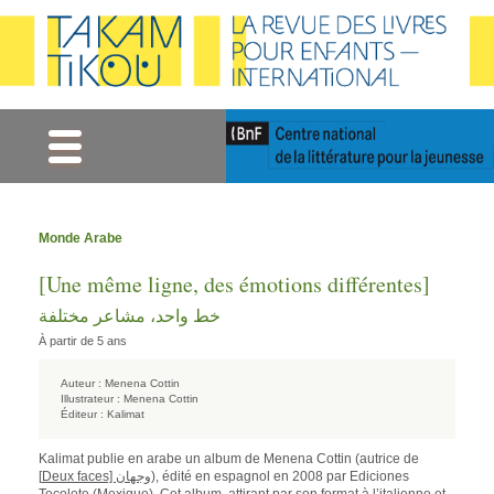
Gestion des cookies
Monde Arabe
[Une même ligne, des émotions différentes]
خط واحد، مشاعر مختلفة
À partir de 5 ans
Auteur :
Menena Cottin
Illustrateur :
Menena Cottin
Éditeur :
Kalimat
Kalimat publie en arabe un album de Menena Cottin (autrice de
[
Deux faces] وجهان
), édité en espagnol en 2008 par Ediciones