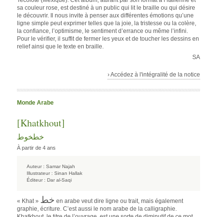
Tecolote (Mexique). Cet album, attirant par son format à l’italienne et
sa couleur rose, est destiné à un public qui lit le braille ou qui désire
le découvrir. Il nous invite à penser aux différentes émotions qu’une
ligne simple peut exprimer telles que la joie, la tristesse ou la colère,
la confiance, l’optimisme, le sentiment d’errance ou même l’infini.
Pour le vérifier, il suffit de fermer les yeux et de toucher les dessins en
relief ainsi que le texte en braille.
SA
› Accédez à l'intégralité de la notice
Monde Arabe
[Khatkhout]
خطخوط
À partir de 4 ans
Auteur :
Samar Najah
Illustrateur :
Sinan Hallak
Éditeur :
Dar al-Saqi
خط
« Khat »
en arabe veut dire ligne ou trait, mais également
graphie, écriture. C’est aussi le nom arabe de la calligraphie.
Khatkhout, le titre de l’ouvrage, est une sorte de diminutif de ce mot.