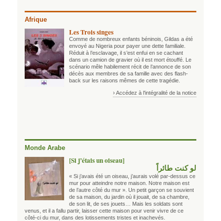
Afrique
Les Trois singes
Comme de nombreux enfants béninois, Gildas a été
envoyé au Nigeria pour payer une dette familiale.
Réduit à l’esclavage, il s’est enfui en se cachant
dans un camion de gravier où il est mort étouffé. Le
scénario mêle habilement récit de l’annonce de son
décès aux membres de sa famille avec des flash-
back sur les raisons mêmes de cette tragédie.
› Accédez à l'intégralité de la notice
Monde Arabe
[Si j’étais un oiseau]
لو كنت طائراً
« Si j’avais été un oiseau, j’aurais volé par-dessus ce
mur pour atteindre notre maison. Notre maison est
de l’autre côté du mur ». Un petit garçon se souvient
de sa maison, du jardin où il jouait, de sa chambre,
de son lit, de ses jouets… Mais les soldats sont
venus, et il a fallu partir, laisser cette maison pour venir vivre de ce
côté-ci du mur, dans des lotissements tristes et inachevés.