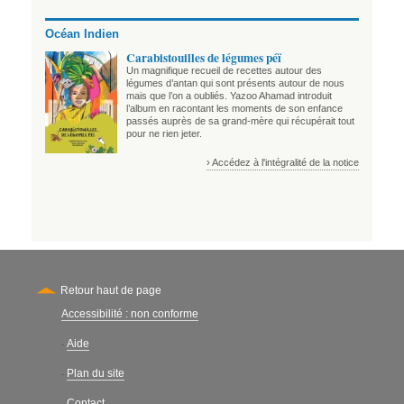
Océan Indien
Carabistouilles de légumes péï
Un magnifique recueil de recettes autour des
légumes d’antan qui sont présents autour de nous
mais que l’on a oubliés. Yazoo Ahamad introduit
l’album en racontant les moments de son enfance
passés auprès de sa grand-mère qui récupérait tout
pour ne rien jeter.
› Accédez à l'intégralité de la notice
Retour haut de page
Accessibilité : non conforme
Secondary
Aide
-
Plan du site
-
Contact
-