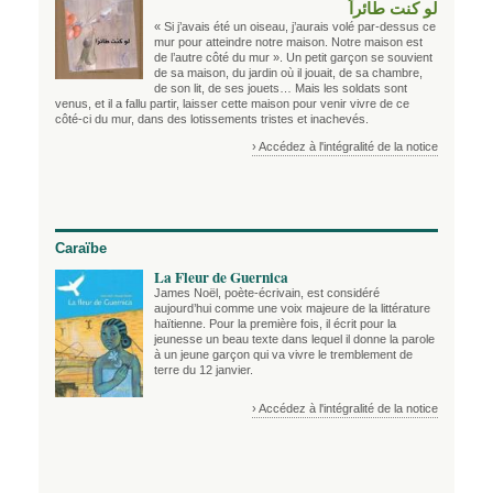
لو كنت طائراً
« Si j’avais été un oiseau, j’aurais volé par-dessus ce
mur pour atteindre notre maison. Notre maison est
de l’autre côté du mur ». Un petit garçon se souvient
de sa maison, du jardin où il jouait, de sa chambre,
de son lit, de ses jouets… Mais les soldats sont
venus, et il a fallu partir, laisser cette maison pour venir vivre de ce
côté-ci du mur, dans des lotissements tristes et inachevés.
› Accédez à l'intégralité de la notice
Caraïbe
La Fleur de Guernica
James Noël, poète-écrivain, est considéré
aujourd’hui comme une voix majeure de la littérature
haïtienne. Pour la première fois, il écrit pour la
jeunesse un beau texte dans lequel il donne la parole
à un jeune garçon qui va vivre le tremblement de
terre du 12 janvier.
› Accédez à l'intégralité de la notice