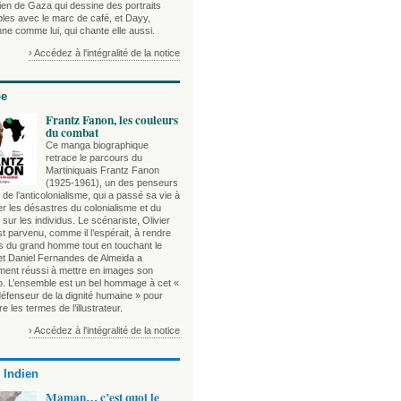
ien de Gaza qui dessine des portraits
bles avec le marc de café, et Dayy,
ne comme lui, qui chante elle aussi.
› Accédez à l'intégralité de la notice
be
Frantz Fanon, les couleurs
du combat
Ce manga biographique
retrace le parcours du
Martiniquais Frantz Fanon
(1925-1961), un des penseurs
de l’anticolonialisme, qui a passé sa vie à
r les désastres du colonialisme et du
sur les individus. Le scénariste, Olivier
t parvenu, comme il l’espérait, à rendre
es du grand homme tout en touchant le
 et Daniel Fernandes de Almeida a
ement réussi à mettre en images son
o. L’ensemble est un bel hommage à cet «
défenseur de la dignité humaine » pour
e les termes de l’illustrateur.
› Accédez à l'intégralité de la notice
 Indien
Maman… c’est quoi le