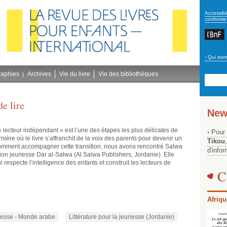
secon
Accessibil
conforme
›
Qui som
Navig
bleu
raphies
Archives
Vie du livre
Vie des bibliothèques
de lire
New
 lecteur indépendant » est l’une des étapes les plus délicates de
› Pour
rnière où le livre s’affranchit de la voix des parents pour devenir un
Tikou
mment accompagner cette transition, nous avons rencontré Salwa
d'info
tion jeunesse Dar al-Salwa (Al Salwa Publishers, Jordanie). Elle
ui respecte l’intelligence des enfants et construit les lecteurs de
C
Afriqu
unesse - Monde arabe
Littérature pour la jeunesse (Jordanie)