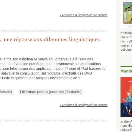
› Accédez à l'intégralité de l'article
d’Ethio
s, une réponse aux dilemmes linguistiques
On retr
bien ryt
tout en
qui donn
de la maison d’édition Al Salwa en Jordanie, a été l’une des
er de la révolution numérique pour promouvoir ses publications.
 pour télécharger des applications pour IPhone et IPad basées sur
Monde
alwa, et la consultation, sur
Youtube
, d’extraits des DVD
t-elle la question des langues dans ce contexte ?
ialecte)
Littérature pour la jeunesse (Jordanie)
› Accédez à l'intégralité de l'article
arabe. 
magnifiq
aujourd’