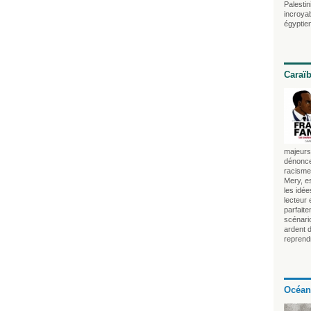
Palestin
incroya
égyptien
Caraï
majeurs 
dénonce
racisme 
Mery, es
les idé
lecteur
parfait
scénari
ardent 
reprendr
Océan