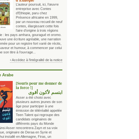
d’Éthiopie
L’auteur poursuit, ici, l’œuvre
entreprise avec Contes
d’Ethiopie, paru chez
Présence africaine en 1999,
par un nouveau recueil de neuf
contes, élargissant cette fois
l’aire d’origine à trois régions
pie : les pays amhara, gouragué et oromo.
ouve une écriture agréable, une narration
hmée pour un registre fort varié de récits,
 saveur et humour, à commencer par celui
e son titre à l’ouvrage...
› Accédez à l'intégralité de la notice
 Arabe
[Souris pour me donner de
la force !]
ابتسم لأكون أقوى
Asser a été choisi avec
plusieurs autres jeunes de son
âge pour participer à une
émission de téléréalité appelée
Teen Talent qui regroupe des
candidats originaires de
différents pays du Monde
Ainsi Asser rencontrera Zayn et sa voix
ue, originaire de Deraa en Syrie et
hui installé en Allemagne, Firas, un