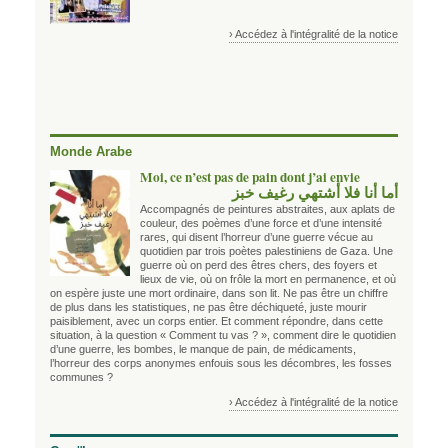
› Accédez à l'intégralité de la notice
Monde Arabe
Moi, ce n’est pas de pain dont j’ai envie
أما أنا فلا أشتهي رغيف خبز
Accompagnés de peintures abstraites, aux aplats de
couleur, des poèmes d’une force et d’une intensité
rares, qui disent l’horreur d’une guerre vécue au
quotidien par trois poètes palestiniens de Gaza. Une
guerre où on perd des êtres chers, des foyers et
lieux de vie, où on frôle la mort en permanence, et où
on espère juste une mort ordinaire, dans son lit. Ne pas être un chiffre
de plus dans les statistiques, ne pas être déchiqueté, juste mourir
paisiblement, avec un corps entier. Et comment répondre, dans cette
situation, à la question « Comment tu vas ? », comment dire le quotidien
d’une guerre, les bombes, le manque de pain, de médicaments,
l’horreur des corps anonymes enfouis sous les décombres, les fosses
communes ?
› Accédez à l'intégralité de la notice