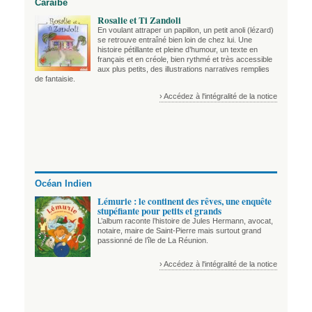
Caraïbe
Rosalie et Ti Zandoli
En voulant attraper un papillon, un petit anoli (lézard)
se retrouve entraîné bien loin de chez lui. Une
histoire pétillante et pleine d’humour, un texte en
français et en créole, bien rythmé et très accessible
aux plus petits, des illustrations narratives remplies
de fantaisie.
› Accédez à l'intégralité de la notice
Océan Indien
Lémurie : le continent des rêves, une enquête
stupéfiante pour petits et grands
L’album raconte l’histoire de Jules Hermann, avocat,
notaire, maire de Saint-Pierre mais surtout grand
passionné de l’île de La Réunion.
› Accédez à l'intégralité de la notice