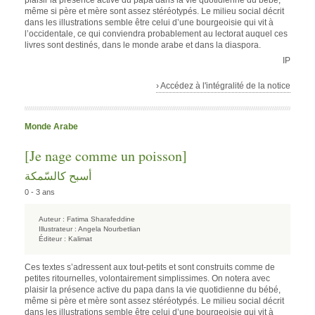
plaisir la présence active du papa dans la vie quotidienne du bébé,
même si père et mère sont assez stéréotypés. Le milieu social décrit
dans les illustrations semble être celui d’une bourgeoisie qui vit à
l’occidentale, ce qui conviendra probablement au lectorat auquel ces
livres sont destinés, dans le monde arabe et dans la diaspora.
IP
› Accédez à l'intégralité de la notice
Monde Arabe
[Je nage comme un poisson]
أسبح كالسّمكة
0 - 3 ans
Auteur :
Fatima Sharafeddine
Illustrateur :
Angela Nourbetlian
Éditeur :
Kalimat
Ces textes s’adressent aux tout-petits et sont construits comme de
petites ritournelles, volontairement simplissimes. On notera avec
plaisir la présence active du papa dans la vie quotidienne du bébé,
même si père et mère sont assez stéréotypés. Le milieu social décrit
dans les illustrations semble être celui d’une bourgeoisie qui vit à