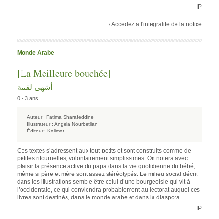
IP
› Accédez à l'intégralité de la notice
Monde Arabe
[La Meilleure bouchée]
أشهى لقمة
0 - 3 ans
Auteur :
Fatima Sharafeddine
Illustrateur :
Angela Nourbetlian
Éditeur :
Kalimat
Ces textes s’adressent aux tout-petits et sont construits comme de
petites ritournelles, volontairement simplissimes. On notera avec
plaisir la présence active du papa dans la vie quotidienne du bébé,
même si père et mère sont assez stéréotypés. Le milieu social décrit
dans les illustrations semble être celui d’une bourgeoisie qui vit à
l’occidentale, ce qui conviendra probablement au lectorat auquel ces
livres sont destinés, dans le monde arabe et dans la diaspora.
IP