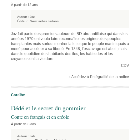
À partir de 12 ans
Auteur :
Joz
Éditeur :
West indies cartoon
Joz fait partie des premiers auteurs de BD afro-antillaise qui dans les
années 1970 ont voulu faire reconnaître les origines des peuples
transplantés mais surtout montrer la lutte que le peuple martiniquais a
mené pour accéder à sa liberté. En 1848, l’esclavage est aboli, mais
dans le quotidien des habitants des îles, les habitudes et les
croyances ont la vie dure.
CDV
› Accédez à l'intégralité de la notice
Caraïbe
Dédé et le secret du gommier
Conte en français et en créole
À partir de 6 ans
Auteur :
Jala