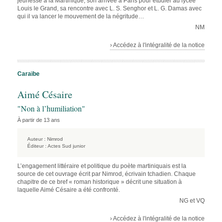
jeunesse à la Martinique, son arrivée à Paris pour étudier au lycée
Louis le Grand, sa rencontre avec L. S. Senghor et L. G. Damas avec
qui il va lancer le mouvement de la négritude…
NM
› Accédez à l'intégralité de la notice
Caraïbe
Aimé Césaire
"Non à l’humiliation"
À partir de 13 ans
Auteur :
Nimrod
Éditeur :
Actes Sud junior
L’engagement littéraire et politique du poète martiniquais est la
source de cet ouvrage écrit par Nimrod, écrivain tchadien. Chaque
chapitre de ce bref « roman historique » décrit une situation à
laquelle Aimé Césaire a été confronté.
NG et VQ
› Accédez à l'intégralité de la notice