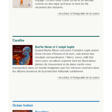
voyage. Ce livre nous conte sa vie et se déroule
comme un des tapis qu’il tisse et dont les fils
racontent des histoires.
› Accédez à l'intégralité de la notice
Caraïbe
Barbe bleue et Compè lapin
Quand Barbe Bleue rencontre Compère Lapin autour
d’une version d’Anansi et la mort, cela donne des
résultats extraordinaires ! Merci, merci, mille fois
merci pour cet album superbe dont les illustrations
pleines de mouvement et de plans variés nous
transportent dans un monde imaginaire que l’on retrouve rarement dans
les albums jeunesse de la production éditoriale caribéenne.
› Accédez à l'intégralité de la notice
Océan Indien
Rasalimo