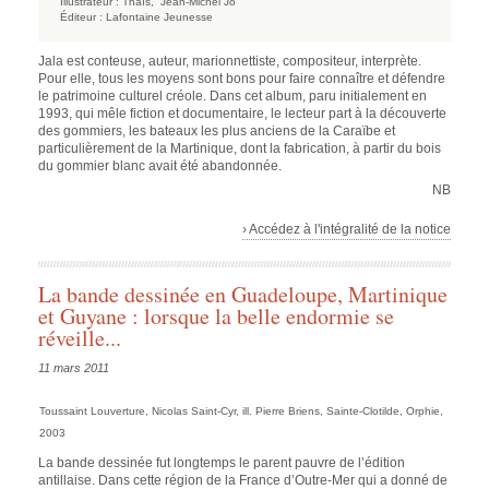
Illustrateur :
Thaïs,
Jean-Michel Jo
Éditeur :
Lafontaine Jeunesse
Jala est conteuse, auteur, marionnettiste, compositeur, interprète.
Pour elle, tous les moyens sont bons pour faire connaître et défendre
le patrimoine culturel créole. Dans cet album, paru initialement en
1993, qui mêle fiction et documentaire, le lecteur part à la découverte
des gommiers, les bateaux les plus anciens de la Caraïbe et
particulièrement de la Martinique, dont la fabrication, à partir du bois
du gommier blanc avait été abandonnée.
NB
› Accédez à l'intégralité de la notice
La bande dessinée en Guadeloupe, Martinique
et Guyane : lorsque la belle endormie se
réveille...
11 mars 2011
Toussaint Louverture
, Nicolas Saint-Cyr, ill. Pierre Briens, Sainte-Clotilde, Orphie,
2003
La bande dessinée fut longtemps le parent pauvre de l’édition
antillaise. Dans cette région de la France d’Outre-Mer qui a donné de