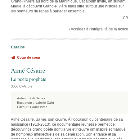
Grand-Rivière au nord de la Martinique. Cet album invite, en suivant
Madie, à découvrir Grand-Rivière mais offre surtout une histoire sur
les bonheurs du repas à partager ensemble.
CB
› Accédez à l'intégralité de la notice
Caraïbe
Coup de cœur
Aimé Césaire
Le poète prophète
3000 CFA, 5 €
Auteur :
Kidi Bebey
Illustrateur :
Isabelle Calin
Éditeur :
Cauris-livres
Aimé Césaire. Sa vie, son œuvre. À l’occasion du centenaire de sa
naissance (1913-2013), ce documentaire jeunesse permet de
découvrir ce grand poète dont la vie et l’œuvre ont inspiré et marqué
de nombreux intellectuels de sa génération. Son enfance et sa