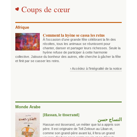
Coups de cœur
Afrique
Comment la hyène se cassa les reins
À l’occasion d’une grande fête célébrant la fin des
récoltes, tous les animaux se réunissent pour
chanter, danser et partager leurs richesses. Seule la
hyène refuse de participer à cette harmonie
collective. Jalouse du bonheur des autres, elle cherche à gâcher la fête
et finit par se casser les reins.
› Accédez à l'intégralité de la notice
Monde Arabe
[Hassan, le tisserand]
النساج حسن
Hassan est tisserand, un métier que lui a appris son
père. Il est originaire de Tell Zeitoun au Liban et,
comme son grand-père avant lui, il fera un grand