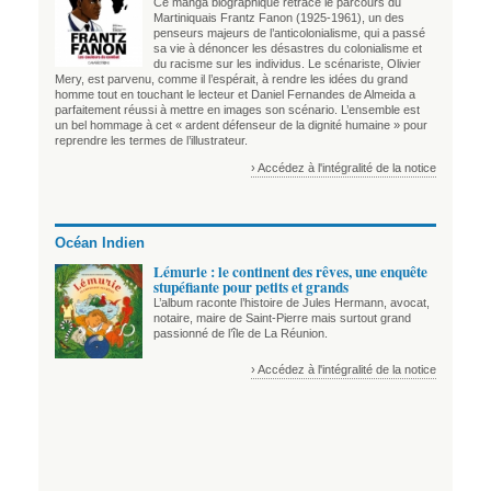
Ce manga biographique retrace le parcours du
Martiniquais Frantz Fanon (1925-1961), un des
penseurs majeurs de l’anticolonialisme, qui a passé
sa vie à dénoncer les désastres du colonialisme et
du racisme sur les individus. Le scénariste, Olivier
Mery, est parvenu, comme il l’espérait, à rendre les idées du grand
homme tout en touchant le lecteur et Daniel Fernandes de Almeida a
parfaitement réussi à mettre en images son scénario. L’ensemble est
un bel hommage à cet « ardent défenseur de la dignité humaine » pour
reprendre les termes de l’illustrateur.
› Accédez à l'intégralité de la notice
Océan Indien
Lémurie : le continent des rêves, une enquête
stupéfiante pour petits et grands
L’album raconte l’histoire de Jules Hermann, avocat,
notaire, maire de Saint-Pierre mais surtout grand
passionné de l’île de La Réunion.
› Accédez à l'intégralité de la notice