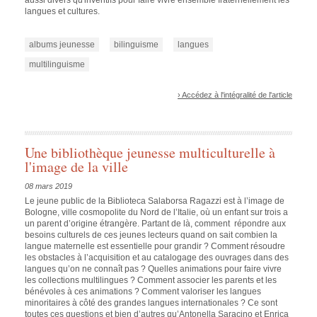
langues et cultures.
albums jeunesse
bilinguisme
langues
multilinguisme
› Accédez à l'intégralité de l'article
Une bibliothèque jeunesse multiculturelle à
l'image de la ville
08 mars 2019
Le jeune public de la Biblioteca Salaborsa Ragazzi est à l’image de
Bologne, ville cosmopolite du Nord de l’Italie, où un enfant sur trois a
un parent d’origine étrangère. Partant de là, comment répondre aux
besoins culturels de ces jeunes lecteurs quand on sait combien la
langue maternelle est essentielle pour grandir ?
Comment résoudre
les obstacles à l’acquisition et au catalogage des ouvrages dans des
langues qu’on ne connaît pas ?
Quelles animations pour faire vivre
les collections multilingues ? Comment associer les parents et les
bénévoles à ces animations ? Comment valoriser les langues
minoritaires à côté des grandes langues internationales ?
Ce sont
toutes ces questions et bien d’autres qu’Antonella Saracino et Enrica