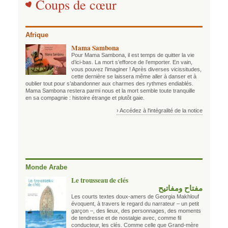
Coups de cœur
Afrique
Mama Sambona
Pour Mama Sambona, il est temps de quitter la vie
d’ici-bas. La mort s’efforce de l’emporter. En vain,
vous pouvez l’imaginer ! Après diverses vicissitudes,
cette dernière se laissera même aller à danser et à
oublier tout pour s’abandonner aux charmes des rythmes endiablés.
Mama Sambona restera parmi nous et la mort semble toute tranquille
en sa compagnie : histoire étrange et plutôt gaie.
› Accédez à l'intégralité de la notice
Monde Arabe
Le trousseau de clés
مفتاح ومفاتيح
Les courts textes doux-amers de Georgia Makhlouf
évoquent, à travers le regard du narrateur – un petit
garçon –, des lieux, des personnages, des moments
de tendresse et de nostalgie avec, comme fil
conducteur, les clés. Comme celle que Grand-mère