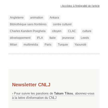
› Accédez à l'intégralité de l'article
Angleterre
animation
Ankara
Bibliothèque sans frontières
centre culturel
Charles Kandem Poeghela
citoyen
CLAC
culture
développement
IFLA
Italie
jeunesse
Leeds
Milan
multimédia
Paris
Turquie
Yaoundé
Newsletter CNLJ
› Pour suivre les parutions de
Takam Tikou
, abonnez-vous
à la lettre d'information du CNLJ