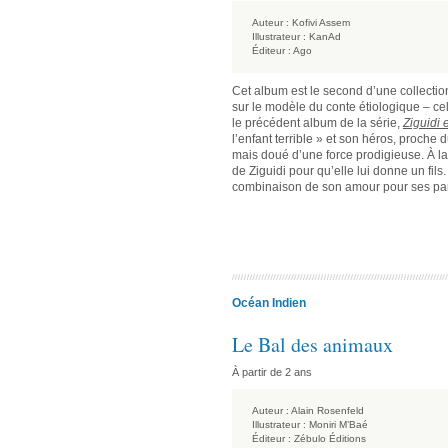
Auteur :
Kofivi Assem
Illustrateur :
KanAd
Éditeur :
Ago
Cet album est le second d’une collectio
sur le modèle du conte étiologique – c
le précédent album de la série,
Ziguidi 
l’enfant terrible » et son héros, proche d
mais doué d’une force prodigieuse. À la r
de Ziguidi pour qu’elle lui donne un fils
combinaison de son amour pour ses paren
Océan Indien
Le Bal des animaux
À partir de 2 ans
Auteur :
Alain Rosenfeld
Illustrateur :
Moniri M’Baé
Éditeur :
Zébulo Éditions