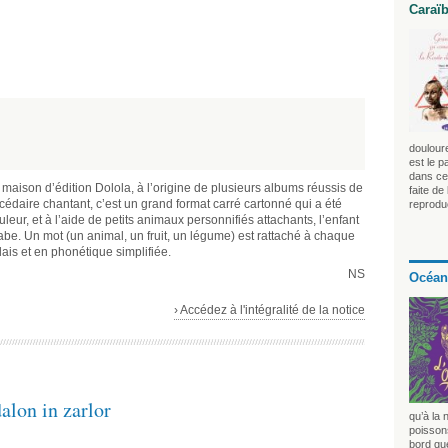
Caraï
douloure
est le p
dans ce 
e maison d’édition Dolola, à l’origine de plusieurs albums réussis de
faite de
cédaire chantant, c’est un grand format carré cartonné qui a été
reprodu
leur, et à l’aide de petits animaux personnifiés attachants, l’enfant
abe. Un mot (un animal, un fruit, un légume) est rattaché à chaque
nglais et en phonétique simplifiée.
NS
Océan
› Accédez à l'intégralité de la notice
alon in zarlor
qu’à la 
poissons
bord que