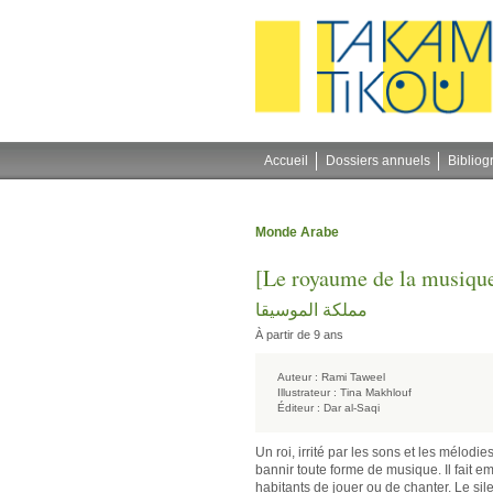
Gestion des cookies
Accueil
Dossiers annuels
Bibliog
Monde Arabe
[Le royaume de la musiqu
مملكة الموسيقا
À partir de 9 ans
Auteur :
Rami Taweel
Illustrateur :
Tina Makhlouf
Éditeur :
Dar al-Saqi
Un roi, irrité par les sons et les mélod
bannir toute forme de musique. Il fait e
habitants de jouer ou de chanter. Le silen