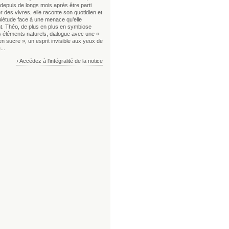
depuis de longs mois après être parti
 des vivres, elle raconte son quotidien et
uiétude face à une menace qu’elle
t. Théo, de plus en plus en symbiose
s éléments naturels, dialogue avec une «
n sucre », un esprit invisible aux yeux de
...
› Accédez à l'intégralité de la notice