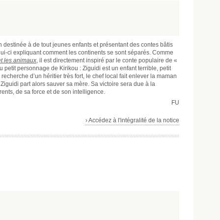
n destinée à de tout jeunes enfants et présentant des contes bâtis
elui-ci expliquant comment les continents se sont séparés. Comme
et les animaux
, il est directement inspiré par le conte populaire de «
u petit personnage de Kirikou : Ziguidi est un enfant terrible, petit
echerche d’un héritier très fort, le chef local fait enlever la maman
. Ziguidi part alors sauver sa mère. Sa victoire sera due à la
ts, de sa force et de son intelligence.
FU
› Accédez à l'intégralité de la notice