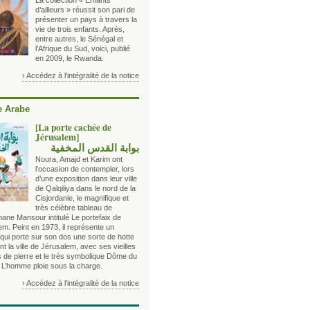
La collection « Enfants
d’ailleurs » réussit son pari de
présenter un pays à travers la
vie de trois enfants. Après,
entre autres, le Sénégal et
l’Afrique du Sud, voici, publié
en 2009, le Rwanda.
› Accédez à l'intégralité de la notice
 Arabe
[La porte cachée de
Jérusalem]
بوابة القدس المخفية
Noura, Amajd et Karim ont
l’occasion de contempler, lors
d’une exposition dans leur ville
de Qalqiliya dans le nord de la
Cisjordanie, le magnifique et
très célèbre tableau de
ane Mansour intitulé Le portefaix de
m. Peint en 1973, il représente un
d qui porte sur son dos une sorte de hotte
t la ville de Jérusalem, avec ses vieilles
 de pierre et le très symbolique Dôme du
 L’homme ploie sous la charge.
› Accédez à l'intégralité de la notice