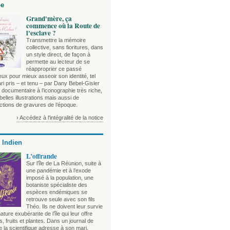
be
Grand'mère, ça
commence où la Route de
l'esclave ?
Transmettre la mémoire
collective, sans fioritures, dans
un style direct, de façon à
permette au lecteur de se
réapproprier ce passé
ux pour mieux asseoir son identité, tel
ari pris – et tenu – par Dany Bebel-Gisler
documentaire à l’iconographie très riche,
 belles illustrations mais aussi de
ctions de gravures de l’époque.
› Accédez à l'intégralité de la notice
 Indien
L’offrande
Sur l’île de La Réunion, suite à
une pandémie et à l’exode
imposé à la population, une
botaniste spécialiste des
espèces endémiques se
retrouve seule avec son fils
Théo. Ils ne doivent leur survie
nature exubérante de l’île qui leur offre
, fruits et plantes. Dans un journal de
 la scientifique adresse à son mari,