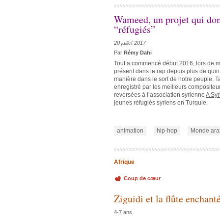
Wameed, un projet qui don
“réfugiés”
20 juillet 2017
Par
Rémy Dahi
Tout a commencé début 2016, lors de ma
présent dans le rap depuis plus de qui
manière dans le sort de notre peuple. Tar
enregistré par les meilleurs compositeur
reversées à l’association syrienne
A Sy
jeunes réfugiés syriens en Turquie.
animation
hip-hop
Monde ara
Afrique
Coup de cœur
Ziguidi et la flûte enchant
4-7 ans