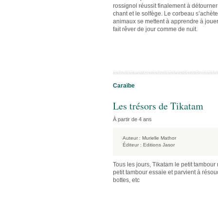
rossignol réussit finalement à détourner
chant et le solfège. Le corbeau s’achète u
animaux se mettent à apprendre à jouer 
fait rêver de jour comme de nuit.
Caraïbe
Les trésors de Tikatam
À partir de 4 ans
Auteur :
Murielle Mathor
Éditeur :
Editions Jasor
Tous les jours, Tikatam le petit tambour 
petit tambour essaie et parvient à résou
bottes, etc