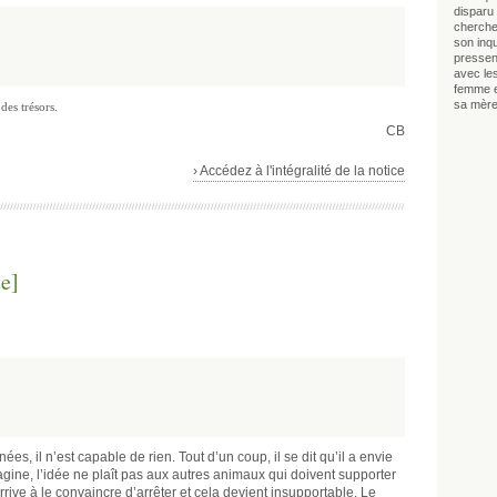
disparu 
chercher
son inq
pressen
avec le
femme e
sa mère
 des trésors.
CB
› Accédez à l'intégralité de la notice
te]
es, il n’est capable de rien. Tout d’un coup, il se dit qu’il a envie
ine, l’idée ne plaît pas aux autres animaux qui doivent supporter
ive à le convaincre d’arrêter et cela devient insupportable. Le