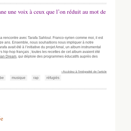
ne une voix à ceux que l’on réduit au mot de
 rencontre avec Tarafa Sahloul. Franco-syrien comme moi, il est
nze ans. Ensemble, nous souhaitions nous impliquer à notre
afa avait été à l’initiative du projet Amal, un album instrumental
s hip-hop français ; toutes les recettes de cet album avaient été
rian Dream
, qui déploie des programmes éducatifs auprès des
› Accédez à l'intégralité de l'article
be
musique
rap
réfugiés
ée