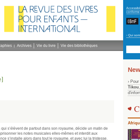
secon
Accessibil
conforme
›
Qui som
Navig
bleu
raphies
Archives
Vie du livre
Vie des bibliothèques
New
e]
› Pour
Tikou
d'info
C
Afriqu
ies qui s’élèvent de partout dans son royaume, décide un matin de
mprisonner les notes musicales elles-mêmes et interdit aux
ce s’installe alors dans tout le royaume, et avec lui la tristesse.