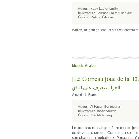
Auteur :
Katty Lauret-Lucilly
Illustrateur :
Florence Lauret Liranville
Éditeur :
Zébulo Éditions
Nathan, un petit poisson, et ses amis cherchent
Monde Arabe
[Le Corbeau joue de la flû
الغراب يعزف على الناي
À partir de 5 ans
Auteur :
Al-Hasan Benmouna
Illustrateur :
Hasan Amikan
Éditeur :
Dar Al-Hadaeq
Le corbeau ne sait que faire de ses journé
de devenir chanteur. Comme on se l’imag
son chant peu mélodieux. Personne n’arr