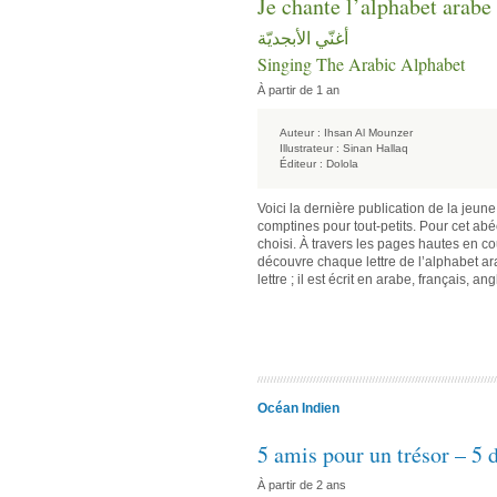
Je chante l’alphabet arabe
أغنّي الأبجديّة
Singing The Arabic Alphabet
À partir de 1 an
Auteur :
Ihsan Al Mounzer
Illustrateur :
Sinan Hallaq
Éditeur :
Dolola
Voici la dernière publication de la jeun
comptines pour tout-petits. Pour cet abé
choisi. À travers les pages hautes en cou
découvre chaque lettre de l’alphabet ar
lettre ; il est écrit en arabe, français, a
Océan Indien
5 amis pour un trésor – 5 d
À partir de 2 ans