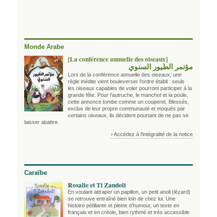
Monde Arabe
[La conférence annuelle des oiseaux]
مؤتمر الطيور السنوي
Lors de la conférence annuelle des oiseaux, une
règle inédite vient bouleverser l’ordre établi : seuls
les oiseaux capables de voler pourront participer à la
grande fête. Pour l’autruche, le manchot et la poule,
cette annonce tombe comme un couperet. Blessés,
exclus de leur propre communauté et moqués par
certains oiseaux, ils décident pourtant de ne pas se
laisser abattre.
› Accédez à l'intégralité de la notice
Caraïbe
Rosalie et Ti Zandoli
En voulant attraper un papillon, un petit anoli (lézard)
se retrouve entraîné bien loin de chez lui. Une
histoire pétillante et pleine d’humour, un texte en
français et en créole, bien rythmé et très accessible