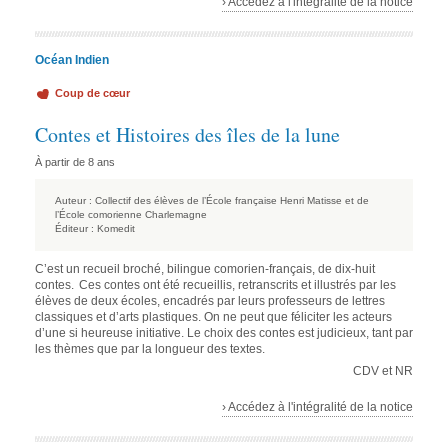
› Accédez à l'intégralité de la notice
Océan Indien
Coup de cœur
Contes et Histoires des îles de la lune
À partir de 8 ans
Auteur :
Collectif des élèves de l’École française Henri Matisse et de
l’École comorienne Charlemagne
Éditeur :
Komedit
C’est un recueil broché, bilingue comorien-français, de dix-huit
contes. Ces contes ont été recueillis, retranscrits et illustrés par les
élèves de deux écoles, encadrés par leurs professeurs de lettres
classiques et d’arts plastiques. On ne peut que féliciter les acteurs
d’une si heureuse initiative. Le choix des contes est judicieux, tant par
les thèmes que par la longueur des textes.
CDV et NR
› Accédez à l'intégralité de la notice