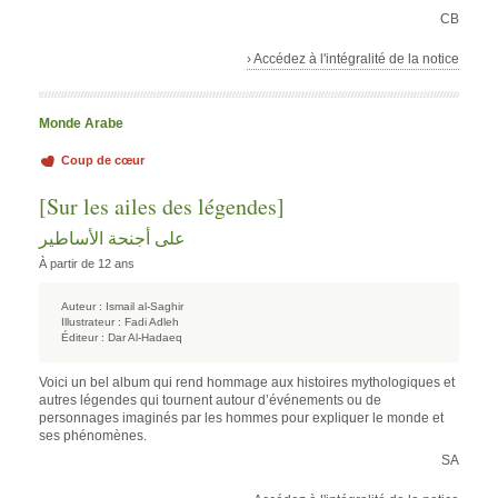
CB
› Accédez à l'intégralité de la notice
Monde Arabe
Coup de cœur
[Sur les ailes des légendes]
على أجنحة الأساطير
À partir de 12 ans
Auteur :
Ismail al-Saghir
Illustrateur :
Fadi Adleh
Éditeur :
Dar Al-Hadaeq
Voici un bel album qui rend hommage aux histoires mythologiques et
autres légendes qui tournent autour d’événements ou de
personnages imaginés par les hommes pour expliquer le monde et
ses phénomènes.
SA