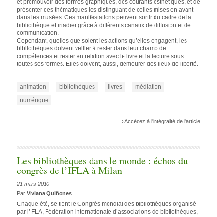
et promouvoir des formes graphiques, des courants esthétiques, et de
présenter des thématiques les distinguant de celles mises en avant
dans les musées. Ces manifestations peuvent sortir du cadre de la
bibliothèque et irradier grâce à différents canaux de diffusion et de
communication.
Cependant, quelles que soient les actions qu’elles engagent, les
bibliothèques doivent veiller à rester dans leur champ de
compétences et rester en relation avec le livre et la lecture sous
toutes ses formes. Elles doivent, aussi, demeurer des lieux de liberté.
animation
bibliothèques
livres
médiation
numérique
› Accédez à l'intégralité de l'article
Les bibliothèques dans le monde : échos du
congrès de l’IFLA à Milan
21 mars 2010
Par
Viviana Quiñones
Chaque été, se tient le Congrès mondial des bibliothèques organisé
par l’IFLA, Fédération internationale d’associations de bibliothèques,