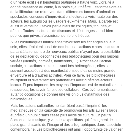
d’un texte écrit s’est longtemps pratiquée à haute voix. L’oralité a
donné naissance au conte, à la poésie, au théâtre. Les formes orales
de la littérature se retrouvent dans différentes formes d’animation :
spectacles, concours d’improvisation, lectures à voix haute par des
acteurs, les auteurs ou les usagers eux-mêmes. Mais, la parole est
aussi le vecteur du savoir par le biais de colloques, tribunes, et
débats. Toutes les formes de discours et d’échanges, aussi bien
publics que privés, s’accroissent en bibliothèque.
Si les bibliothèques multiplient et favorisent les échanges en leur
sein, elles déploient aussi de nombreuses actions « hors les murs »
partant à la rencontre de nouveaux publics n’ayant pas la possibilité
de se déplacer ou déconnectés des bibliothèques pour des raisons
variées (illettrés, intimidés, indifférents, …). Proches de l’action
sociale, ces actions culturelles sont très hétérogènes, elles sont
souvent associées à des manifestations de plus ou moins grande
envergure et à d’autres activités. Pour ce faire, les bibliothécaires
multiplient et diversifient les partenariats avec différents acteurs
locaux. Et peu importent les moyens, l’important est de mutualiser les
ressources, les savoir-faire, et de collaborer. Ces évènements sont
autant d’occasions de donner une vision plus dynamique des
bibliothèques.
Mais les actions culturelles ne s’arrêtent pas à l’imprimé, les
médiathèques ont la capacité de promouvoir les arts au sens large,
auprès d’un public sans cesse plus avide de culture. On peut y
écouter de la musique, y voir des expositions qui témoignent de la
place grandissante de l’image et des arts graphiques dans la société
contemporaine. Les bibliothécaires ont ainsi l’opportunité de valoriser