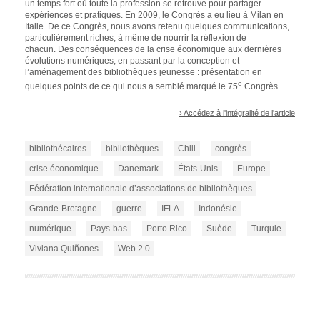
un temps fort où toute la profession se retrouve pour partager
expériences et pratiques. En 2009, le Congrès a eu lieu à Milan en
Italie. De ce Congrès, nous avons retenu quelques communications,
particulièrement riches, à même de nourrir la réflexion de
chacun. Des conséquences de la crise économique aux dernières
évolutions numériques, en passant par la conception et
l’aménagement des bibliothèques jeunesse : présentation en
e
quelques points de ce qui nous a semblé marqué le 75
Congrès.
› Accédez à l'intégralité de l'article
bibliothécaires
bibliothèques
Chili
congrès
crise économique
Danemark
États-Unis
Europe
Fédération internationale d’associations de bibliothèques
Grande-Bretagne
guerre
IFLA
Indonésie
numérique
Pays-bas
Porto Rico
Suède
Turquie
Viviana Quiñones
Web 2.0