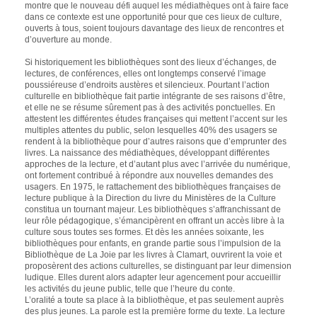
montre que le nouveau défi auquel les médiathèques ont à faire face
dans ce contexte est une opportunité pour que ces lieux de culture,
ouverts à tous, soient toujours davantage des lieux de rencontres et
d’ouverture au monde.
Si historiquement les bibliothèques sont des lieux d’échanges, de
lectures, de conférences, elles ont longtemps conservé l’image
poussiéreuse d’endroits austères et silencieux. Pourtant l’action
culturelle en bibliothèque fait partie intégrante de ses raisons d’être,
et elle ne se résume sûrement pas à des activités ponctuelles. En
attestent les différentes études françaises qui mettent l’accent sur les
multiples attentes du public, selon lesquelles 40% des usagers se
rendent à la bibliothèque pour d’autres raisons que d’emprunter des
livres. La naissance des médiathèques, développant différentes
approches de la lecture, et d’autant plus avec l’arrivée du numérique,
ont fortement contribué à répondre aux nouvelles demandes des
usagers. En 1975, le rattachement des bibliothèques françaises de
lecture publique à la Direction du livre du Ministères de la Culture
constitua un tournant majeur. Les bibliothèques s’affranchissant de
leur rôle pédagogique, s’émancipèrent en offrant un accès libre à la
culture sous toutes ses formes. Et dès les années soixante, les
bibliothèques pour enfants, en grande partie sous l’impulsion de la
Bibliothèque de La Joie par les livres à Clamart, ouvrirent la voie et
proposèrent des actions culturelles, se distinguant par leur dimension
ludique. Elles durent alors adapter leur agencement pour accueillir
les activités du jeune public, telle que l’heure du conte.
L’oralité a toute sa place à la bibliothèque, et pas seulement auprès
des plus jeunes. La parole est la première forme du texte. La lecture