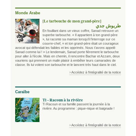
Monde Arabe
[Le tarbouche de mon grand-père]
طربوش جدي
En fouillant dans un vieux coffre, Sanad retrouve un
superbe tarbouche. « Il appartient à ton grand-père
», lui raconte sa maman lorsqu’il l’interroge sur ce
couvre-chef, « et ton grand-père était un courageux
avocat qui défendait les faibles et les opprimés. Nous t’avons appelé
Sanad comme lui ! » Le lendemain, Sanad porte fièrement le tarbouche
pour aller à l’école. Mais en chemin, il rencontre Bachar et Azzam, deux
vauriens qui prennent un malin plaisir à embêter leurs camarades de
classe. Ils lui volent son tarbouche et le lancent très haut dans le ciel.
› Accédez à l'intégralité de la notice
Caraïbe
Ti - Racoun à la rivière
Ti Racoun et sa famille passent la journée à la
rivière. Au programme : pique-nique et baignade !
› Accédez à l'intégralité de la notice