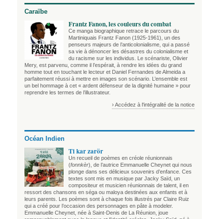
Caraïbe
Frantz Fanon, les couleurs du combat
Ce manga biographique retrace le parcours du
Martiniquais Frantz Fanon (1925-1961), un des
penseurs majeurs de l’anticolonialisme, qui a passé
sa vie à dénoncer les désastres du colonialisme et
du racisme sur les individus. Le scénariste, Olivier
Mery, est parvenu, comme il l’espérait, à rendre les idées du grand
homme tout en touchant le lecteur et Daniel Fernandes de Almeida a
parfaitement réussi à mettre en images son scénario. L’ensemble est
un bel hommage à cet « ardent défenseur de la dignité humaine » pour
reprendre les termes de l’illustrateur.
› Accédez à l'intégralité de la notice
Océan Indien
Ti kar zarör
Un recueil de poèmes en créole réunionnais
(
fonnkèr
), de l’autrice Emmanuelle Cheynet qui nous
plonge dans ses délicieux souvenirs d’enfance. Ces
textes sont mis en musique par Jacky Saïd, un
compositeur et musicien réunionnais de talent, il en
ressort des chansons en séga ou maloya destinées aux enfants et à
leurs parents. Les poèmes sont à chaque fois illustrés par Claire Ruiz
qui a créé pour l’occasion des personnages en pâte à modeler.
Emmanuelle Cheynet, née à Saint-Denis de La Réunion, joue