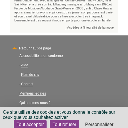
remarquablement avec la langue et l’identité créoles. Jacky Saïd, né à
Saint-Pierre, a créé son trio M’babany musique afro Maloya en 1996,et
l’école de Musique Alcoda de Saint-Pierre en 2005 ; enfin, Claire Ruiz a
appris à manier crayons et pinceaux très jeune, son parcours est varié
et son travail d’illustratrice pour ce livre à écouter très imaginatif.
L’ensemble est très réussi, il nous emporte pour une écoute en famille.
› Accédez à l'intégralité de la notice
Retour haut de page
Accessibilité : non conforme
Secondary
Aide
-
Plan du site
-
Contact
-
Mentions légales
Qui sommes-nous ?
Ce site utilise des cookies et vous donne le contrôle sur
Charte néthique
ceux que vous souhaitez activer
Tout accepter
Tout refuser
Personnaliser