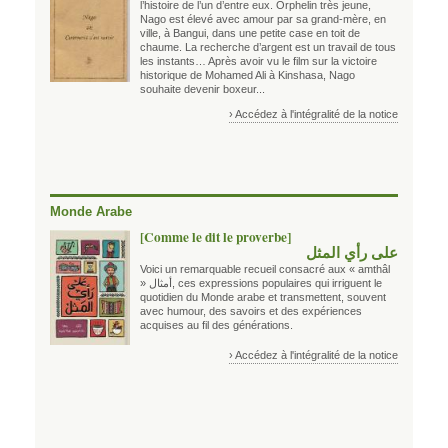
l’histoire de l’un d’entre eux. Orphelin très jeune,
Nago est élevé avec amour par sa grand-mère, en
ville, à Bangui, dans une petite case en toit de
chaume. La recherche d’argent est un travail de tous
les instants… Après avoir vu le film sur la victoire
historique de Mohamed Ali à Kinshasa, Nago
souhaite devenir boxeur...
› Accédez à l'intégralité de la notice
Monde Arabe
[Comme le dit le proverbe]
على رأي المثل
Voici un remarquable recueil consacré aux « amthâl
»
أمثال
, ces expressions populaires qui irriguent le
quotidien du Monde arabe et transmettent, souvent
avec humour, des savoirs et des expériences
acquises au fil des générations.
› Accédez à l'intégralité de la notice