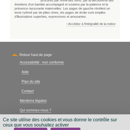
procurés par l’éveil des sens, par la découverte des
émotions d’un bambin accompagné et soutenu par la patience et la
présence rassurante maternelles. Les pages de gauche révèlent un
texte rythmé par de jolies rimes, les pages de droite sont emplies
d’illustrations superbes, expressives et amusantes.
› Accédez à l'intégralité de la notice
Retour haut de page
Accessibilité : non conforme
Secondary
Aide
-
Plan du site
-
Contact
-
Mentions légales
Qui sommes-nous ?
Ce site utilise des cookies et vous donne le contrôle sur
Charte néthique
ceux que vous souhaitez activer