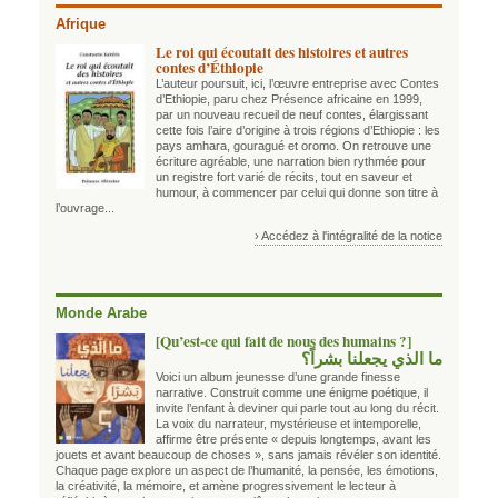
Afrique
Le roi qui écoutait des histoires et autres
contes d’Éthiopie
L’auteur poursuit, ici, l’œuvre entreprise avec Contes
d’Ethiopie, paru chez Présence africaine en 1999,
par un nouveau recueil de neuf contes, élargissant
cette fois l’aire d’origine à trois régions d’Ethiopie : les
pays amhara, gouragué et oromo. On retrouve une
écriture agréable, une narration bien rythmée pour
un registre fort varié de récits, tout en saveur et
humour, à commencer par celui qui donne son titre à
l’ouvrage...
› Accédez à l'intégralité de la notice
Monde Arabe
[Qu’est-ce qui fait de nous des humains ?]
ما الذي يجعلنا بشراً؟
Voici un album jeunesse d’une grande finesse
narrative. Construit comme une énigme poétique, il
invite l’enfant à deviner qui parle tout au long du récit.
La voix du narrateur, mystérieuse et intemporelle,
affirme être présente « depuis longtemps, avant les
jouets et avant beaucoup de choses », sans jamais révéler son identité.
Chaque page explore un aspect de l’humanité, la pensée, les émotions,
la créativité, la mémoire, et amène progressivement le lecteur à