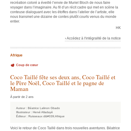
recréation coloré a éveillé l’envie de Muriel Bloch de nous faire
voyager dans l’imaginaire. Au fil d’un récit cadre qui met en scène la
conteuse dialoguant avec les étoffes dans l’atelier de l’artiste, elle
nous transmet une dizaine de contes plutôt courts venus du monde
entier.
HK
› Accédez à l'intégralité de la notice
Afrique
Coup de cœur
Coco Taillé fête ses deux ans, Coco Taillé et
le Père Noël, Coco Taillé et le pagne de
Maman
À partir de 2 ans
Auteur :
Béatrice Lalinon Gbado
Illustrateur :
Hervé Alladayè
Éditeur :
Ruisseaux d&#039;Afrique
Voici le retour de Coco Taillé dans trois nouvelles aventures. Béatrice