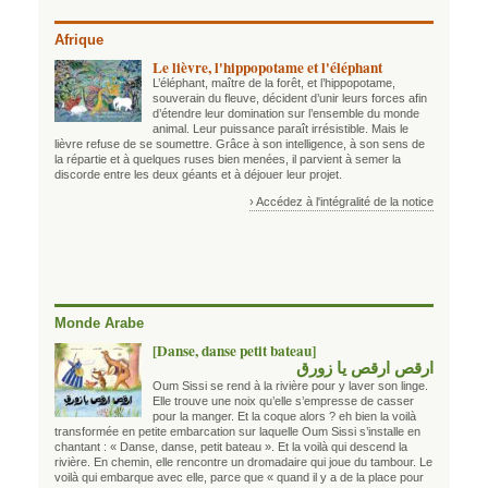
Afrique
Le lièvre, l'hippopotame et l'éléphant
L’éléphant, maître de la forêt, et l’hippopotame,
souverain du fleuve, décident d’unir leurs forces afin
d’étendre leur domination sur l’ensemble du monde
animal. Leur puissance paraît irrésistible. Mais le
lièvre refuse de se soumettre. Grâce à son intelligence, à son sens de
la répartie et à quelques ruses bien menées, il parvient à semer la
discorde entre les deux géants et à déjouer leur projet.
› Accédez à l'intégralité de la notice
Monde Arabe
[Danse, danse petit bateau]
ارقص ارقص يا زورق
Oum Sissi se rend à la rivière pour y laver son linge.
Elle trouve une noix qu’elle s’empresse de casser
pour la manger. Et la coque alors ? eh bien la voilà
transformée en petite embarcation sur laquelle Oum Sissi s’installe en
chantant : « Danse, danse, petit bateau ». Et la voilà qui descend la
rivière. En chemin, elle rencontre un dromadaire qui joue du tambour. Le
voilà qui embarque avec elle, parce que « quand il y a de la place pour