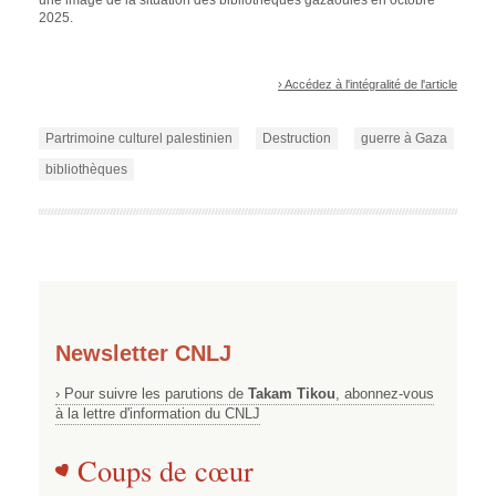
une image de la situation des bibliothèques gazaouies en octobre
2025.
› Accédez à l'intégralité de l'article
Partrimoine culturel palestinien
Destruction
guerre à Gaza
bibliothèques
Newsletter CNLJ
› Pour suivre les parutions de
Takam Tikou
, abonnez-vous
à la lettre d'information du CNLJ
Coups de cœur