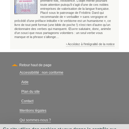
première fois, l’existence. L’objet mérite pourtant
toute attention puisqu’il s’agit d’une de ces nobles
entreprises de valorisation de la langue française.
Placé sous le patronage de Frédéric Dard qui
recommande de « verbailler » sans vergogne et
précédé d’une préface intitulée « le verbisme est un humanisme », ce
livre de tout petit format (une bible de poche !) n’est rien d’autre qu’un
dictionnaire des verbes qui manquent. Œuvre salutaire, donc, animée
d’un souci que nous partageons volontiers : un seul verbe vous
manque et la phrase s’allonge…
› Accédez à l'intégralité de la notice
Retour haut de page
Accessibilité : non conforme
Secondary
Aide
-
Plan du site
-
Contact
-
Mentions légales
Qui sommes-nous ?