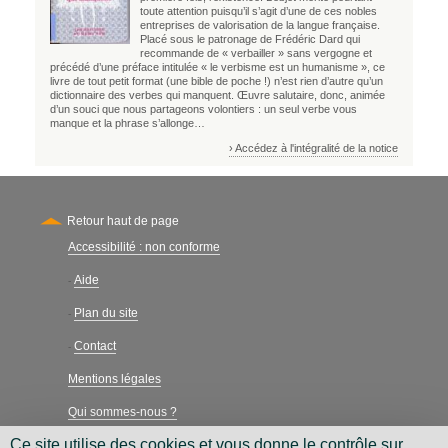
toute attention puisqu’il s’agit d’une de ces nobles
entreprises de valorisation de la langue française.
Placé sous le patronage de Frédéric Dard qui
recommande de « verbailler » sans vergogne et
précédé d’une préface intitulée « le verbisme est un humanisme », ce
livre de tout petit format (une bible de poche !) n’est rien d’autre qu’un
dictionnaire des verbes qui manquent. Œuvre salutaire, donc, animée
d’un souci que nous partageons volontiers : un seul verbe vous
manque et la phrase s’allonge…
› Accédez à l'intégralité de la notice
Retour haut de page
Accessibilité : non conforme
Secondary
Aide
-
Plan du site
-
Contact
-
Mentions légales
Qui sommes-nous ?
Ce site utilise des cookies et vous donne le contrôle sur
Charte néthique