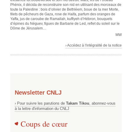
existence fut bouleversée et son nid détruit. Mais, fils de l’oiseau
Phénix, il décida de reconstruire son nid en utilisant des morceaux de
toute la Palestine : bois d’olivier de Bethléem, boue de la mer Morte,
filets de pêcheurs de Gaza, rose de Haifa, parfum des oranges de
Yaffa, jus de caroube de Ramallah, kuffiyeh d’Hébron, bouquets
d’épines du Néguev, figues de Barbarie de Led, reflet du soleil sur le
Dôme de Jérusalem…
MW
› Accédez à l'intégralité de la notice
Newsletter CNLJ
› Pour suivre les parutions de
Takam Tikou
, abonnez-vous
à la lettre d'information du CNLJ
Coups de cœur