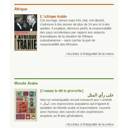
Afrique
L'Afrique trahie
Cet ouvrage, dense mais très clair, non illustré,
s’adresse à des jeunes de plus de 14 ans et à des
adultes. Il explique, dénonce plutôt, la responsabilité
des pays occidentaux par rapport aux aspects
dramatiques de la situation de l’Afrique
subsaharienne – sans cacher la part de
responsabilité des Africains.
› Accédez à l'intégralité de la notice
Monde Arabe
[Comme le dit le proverbe]
على رأي المثل
Voici un remarquable recueil consacré aux « amthâl
»
أمثال
, ces expressions populaires qui irriguent le
quotidien du Monde arabe et transmettent, souvent
avec humour, des savoirs et des expériences
acquises au fil des générations.
› Accédez à l'intégralité de la notice