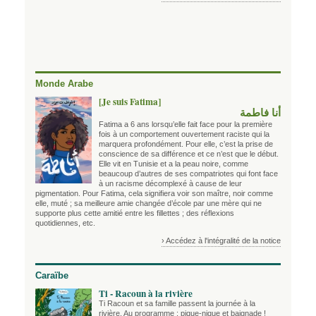
Monde Arabe
[Je suis Fatima]
أنا فاطمة
Fatima a 6 ans lorsqu’elle fait face pour la première
fois à un comportement ouvertement raciste qui la
marquera profondément. Pour elle, c’est la prise de
conscience de sa différence et ce n’est que le début.
Elle vit en Tunisie et a la peau noire, comme
beaucoup d’autres de ses compatriotes qui font face
à un racisme décomplexé à cause de leur
pigmentation. Pour Fatima, cela signifiera voir son maître, noir comme
elle, muté ; sa meilleure amie changée d’école par une mère qui ne
supporte plus cette amitié entre les fillettes ; des réflexions
quotidiennes, etc.
› Accédez à l'intégralité de la notice
Caraïbe
Ti - Racoun à la rivière
Ti Racoun et sa famille passent la journée à la
rivière. Au programme : pique-nique et baignade !