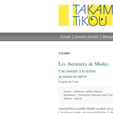
Gestion des cookies
Accueil
Dossiers annuels
Bibliog
Caraïbe
Les Aventures de Madie.
Une journée à la rivière
an jounen bo larivié
À partir de 7 ans
Auteur :
Fabienne Valérie Kistofic
Illustrateur :
Christophe Relouzat alias Tito
Éditeur :
Orphie
Aujourd’hui la petite Madie va faire un 
Cet album invite, en suivant Madie, à dé