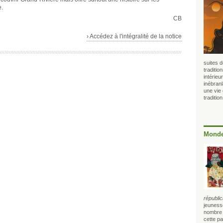
e.
CB
› Accédez à l'intégralité de la notice
suites d
traditio
intérie
inébranl
une vie 
tradition
Monde
républic
jeunesse
nombre –
cette pa