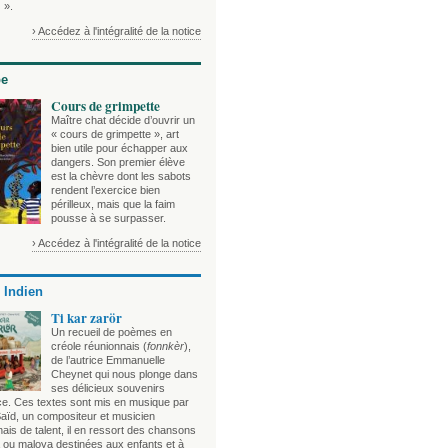
 ».
› Accédez à l'intégralité de la notice
be
Cours de grimpette
Maître chat décide d’ouvrir un
« cours de grimpette », art
bien utile pour échapper aux
dangers. Son premier élève
est la chèvre dont les sabots
rendent l’exercice bien
périlleux, mais que la faim
pousse à se surpasser.
› Accédez à l'intégralité de la notice
 Indien
Ti kar zarör
Un recueil de poèmes en
créole réunionnais (
fonnkèr
),
de l’autrice Emmanuelle
Cheynet qui nous plonge dans
ses délicieux souvenirs
ce. Ces textes sont mis en musique par
aïd, un compositeur et musicien
ais de talent, il en ressort des chansons
 ou maloya destinées aux enfants et à