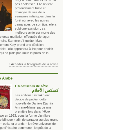
Katy a douze ans et elle n’est
pas scolarisée. Elle revient
profondément triste et
changée de ses deux
semaines initiatiques dans la
forêt où, avec les autres
camarades de son âge, elle a
subi une excision : sa
meilleure amie est morte des
e cette mutilation effectuée de façon
nnelle. Sa mère s’inquiète. Mais
urement Katy prend une décision
able : elle apprendra à lire pour choisir
qui ne ploie pas sous le poids de la
.
› Accédez à l'intégralité de la notice
 Arabe
Un couscous de rêve
كسكس الأحلام
Les éditions Barzakh ont
décidé de publier cette
nouvelle de Danièle Djamila
Amrane-Minne, parue une
première fois dans l’
Alger
ain
en 1963, sous la forme d’un livre
 bilingue « afin de partager au plus grand
 petits et grands – le rêve universel de
ge d’histoire commune : le goût de la