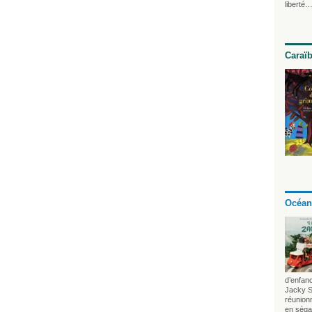
liberté…
Caraï
Océan
d’enfan
Jacky S
réunionn
en séga