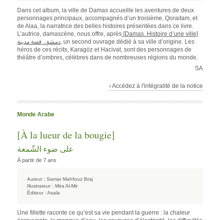
Dans cet album, la ville de Damas accueille les aventures de deux
personnages principaux, accompagnés d’un troisième, Qoraitam, et
de Alaa, la narratrice des belles histoires présentées dans ce livre.
L’autrice, damascène, nous offre, après
[Damas. Histoire d’une ville]
دمشق. قصة مدينة
, un second ouvrage dédié à sa ville d’origine. Les
héros de ces récits, Karagöz et Hacivat, sont des personnages de
théâtre d’ombres, célèbres dans de nombreuses régions du monde.
SA
› Accédez à l'intégralité de la notice
Monde Arabe
[À la lueur de la bougie]
على ضوء الشّمعة
À partir de 7 ans
Auteur :
Samar Mahfouz Braj
Illustrateur :
Mira Al-Mir
Éditeur :
Asala
Une fillette raconte ce qu’est sa vie pendant la guerre : la chaleur