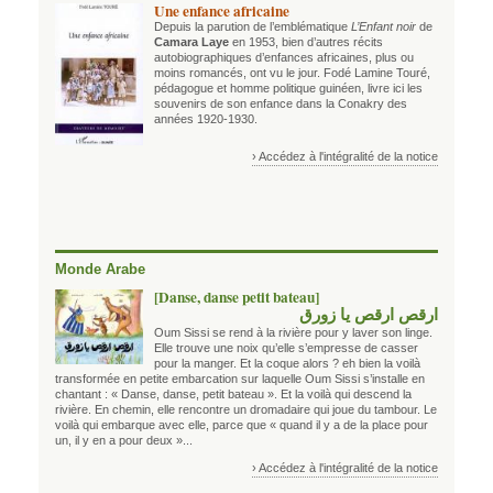
Une enfance africaine
Depuis la parution de l’emblématique
L’Enfant noir
de
Camara Laye
en 1953, bien d’autres récits
autobiographiques d’enfances africaines, plus ou
moins romancés, ont vu le jour. Fodé Lamine Touré,
pédagogue et homme politique guinéen, livre ici les
souvenirs de son enfance dans la Conakry des
années 1920-1930.
› Accédez à l'intégralité de la notice
Monde Arabe
[Danse, danse petit bateau]
ارقص ارقص يا زورق
Oum Sissi se rend à la rivière pour y laver son linge.
Elle trouve une noix qu’elle s’empresse de casser
pour la manger. Et la coque alors ? eh bien la voilà
transformée en petite embarcation sur laquelle Oum Sissi s’installe en
chantant : « Danse, danse, petit bateau ». Et la voilà qui descend la
rivière. En chemin, elle rencontre un dromadaire qui joue du tambour. Le
voilà qui embarque avec elle, parce que « quand il y a de la place pour
un, il y en a pour deux »...
› Accédez à l'intégralité de la notice