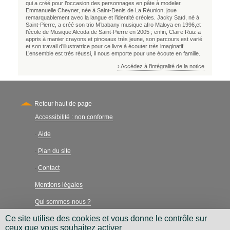
qui a créé pour l’occasion des personnages en pâte à modeler.
Emmanuelle Cheynet, née à Saint-Denis de La Réunion, joue
remarquablement avec la langue et l’identité créoles. Jacky Saïd, né à
Saint-Pierre, a créé son trio M’babany musique afro Maloya en 1996,et
l’école de Musique Alcoda de Saint-Pierre en 2005 ; enfin, Claire Ruiz a
appris à manier crayons et pinceaux très jeune, son parcours est varié
et son travail d’illustratrice pour ce livre à écouter très imaginatif.
L’ensemble est très réussi, il nous emporte pour une écoute en famille.
› Accédez à l'intégralité de la notice
Retour haut de page
Accessibilité : non conforme
Secondary
Aide
-
Plan du site
-
Contact
-
Mentions légales
Qui sommes-nous ?
Ce site utilise des cookies et vous donne le contrôle sur
Charte néthique
ceux que vous souhaitez activer