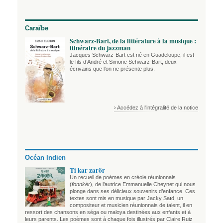
Caraïbe
Schwarz-Bart, de la littérature à la musique :
itinéraire du jazzman
Jacques Schwarz-Bart est né en Guadeloupe, il est
le fils d’André et Simone Schwarz-Bart, deux
écrivains que l’on ne présente plus.
› Accédez à l'intégralité de la notice
Océan Indien
Ti kar zarör
Un recueil de poèmes en créole réunionnais
(
fonnkèr
), de l’autrice Emmanuelle Cheynet qui nous
plonge dans ses délicieux souvenirs d’enfance. Ces
textes sont mis en musique par Jacky Saïd, un
compositeur et musicien réunionnais de talent, il en
ressort des chansons en séga ou maloya destinées aux enfants et à
leurs parents. Les poèmes sont à chaque fois illustrés par Claire Ruiz