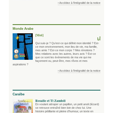
› Accédez à l'intégralité de la notice
Monde Arabe
[Moi]
أنا
Qui suis-je ? Qu’est-ce qui définit mon identité ? Est-
ce mon environnement, mon lieu de vie, ma famille,
mes amis ? Est-ce mon corps ? Mes émotions ?
Mes relations avec les autres, leurs avis ? Est-ce
que ce sont les événements de ma vie qui me
façonnent ou, peut-être, mes rêves et mes
aspirations ?
› Accédez à l'intégralité de la notice
Caraïbe
Rosalie et Ti Zandoli
En voulant attraper un papillon, un petit anoli (lézard)
se retrouve entraîné bien loin de chez lui. Une
histoire pétillante et pleine d’humour, un texte en