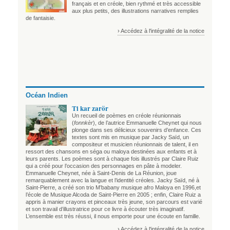
français et en créole, bien rythmé et très accessible
aux plus petits, des illustrations narratives remplies
de fantaisie.
› Accédez à l'intégralité de la notice
Océan Indien
Ti kar zarör
Un recueil de poèmes en créole réunionnais
(
fonnkèr
), de l’autrice Emmanuelle Cheynet qui nous
plonge dans ses délicieux souvenirs d’enfance. Ces
textes sont mis en musique par Jacky Saïd, un
compositeur et musicien réunionnais de talent, il en
ressort des chansons en séga ou maloya destinées aux enfants et à
leurs parents. Les poèmes sont à chaque fois illustrés par Claire Ruiz
qui a créé pour l’occasion des personnages en pâte à modeler.
Emmanuelle Cheynet, née à Saint-Denis de La Réunion, joue
remarquablement avec la langue et l’identité créoles. Jacky Saïd, né à
Saint-Pierre, a créé son trio M’babany musique afro Maloya en 1996,et
l’école de Musique Alcoda de Saint-Pierre en 2005 ; enfin, Claire Ruiz a
appris à manier crayons et pinceaux très jeune, son parcours est varié
et son travail d’illustratrice pour ce livre à écouter très imaginatif.
L’ensemble est très réussi, il nous emporte pour une écoute en famille.
› Accédez à l'intégralité de la notice