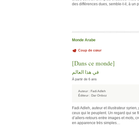
des différences dues, semble-t-il, à un pa
Monde Arabe
Coup de cœur
[Dans ce monde]
في هذا العالم
À partir de 6 ans
Auteur :
Fadi Adleh
Éditeur :
Dar Onboz
Fadi Adleh, auteur et illustrateur syrien
ceux qui le peuplent. Un regard qui se fi
d’allers-retours entre images et mots, cr
en apparence très simples…