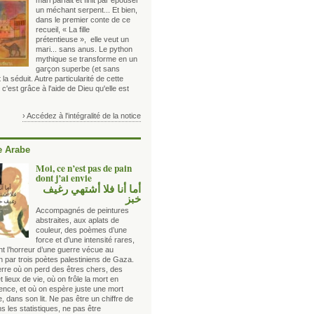
mari parfait et finit par épouser
un méchant serpent... Et bien,
dans le premier conte de ce
recueil, « La fille
prétentieuse », elle veut un
mari... sans anus. Le python
mythique se transforme en un
garçon superbe (et sans
 la séduit. Autre particularité de cette
 c'est grâce à l'aide de Dieu qu'elle est
› Accédez à l'intégralité de la notice
 Arabe
Moi, ce n’est pas de pain
dont j’ai envie
أما أنا فلا أشتهي رغيف
خبز
Accompagnés de peintures
abstraites, aux aplats de
couleur, des poèmes d’une
force et d’une intensité rares,
nt l’horreur d’une guerre vécue au
n par trois poètes palestiniens de Gaza.
rre où on perd des êtres chers, des
t lieux de vie, où on frôle la mort en
nce, et où on espère juste une mort
e, dans son lit. Ne pas être un chiffre de
s les statistiques, ne pas être