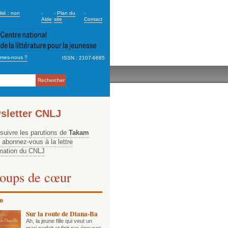
dary_2
ité : non
-
-
Plan du
-
Aide
site
Contact
mes-nous ?
ISSN : 2107-6685
ation
sletter CNLJ
 suivre les parutions de
Takam
, abonnez-vous à la lettre
rmation du CNLJ
oups de cœur
e
Sur la route de Diana-Ba
Ah, la jeune fille qui veut un