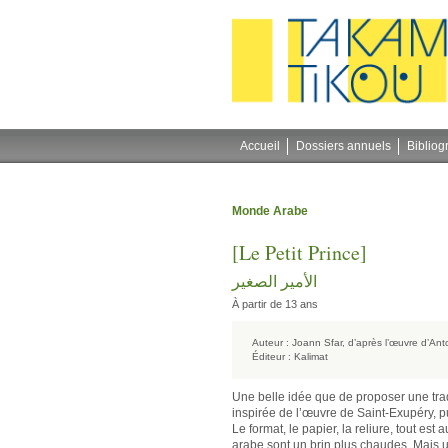
Gestion des cookies
Accueil
Dossiers annuels
Bibliog
Monde Arabe
[Le Petit Prince]
الأمير الصغير
À partir de 13 ans
Auteur :
Joann Sfar, d’après l’œuvre d’An
Éditeur :
Kalimat
Une belle idée que de proposer une tra
inspirée de l’œuvre de Saint-Exupéry, p
Le format, le papier, la reliure, tout est
arabe sont un brin plus chaudes. Mais u