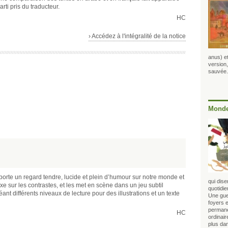
rti pris du traducteur.
HC
› Accédez à l'intégralité de la notice
anus) et
version,
sauvée.
Monde
, porte un regard tendre, lucide et plein d’humour sur notre monde et
qui dise
xe sur les contrastes, et les met en scène dans un jeu subtil
quotidie
éant différents niveaux de lecture pour des illustrations et un texte
Une gue
foyers e
permane
HC
ordinair
plus dan