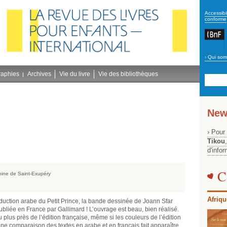
secon
Accessibil
conforme
›
Qui som
Navig
bleu
raphies
Archives
Vie du livre
Vie des bibliothèques
New
› Pour
Tikou
d'info
C
toine de Saint-Exupéry
Afriqu
duction arabe du Petit Prince, la bande dessinée de Joann Sfar
ubliée en France par Gallimard ! L’ouvrage est beau, bien réalisé.
 au plus près de l’édition française, même si les couleurs de l’édition
ne comparaison des textes en arabe et en français fait apparaître