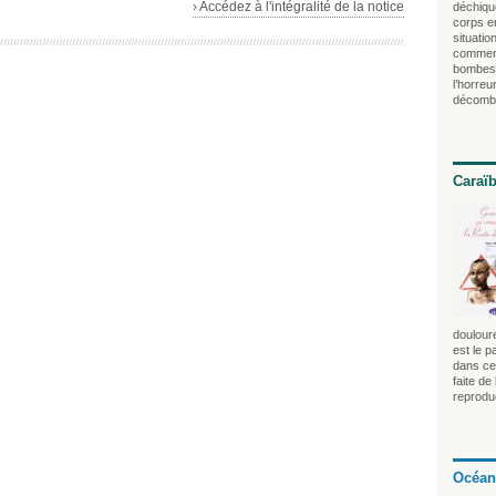
› Accédez à l'intégralité de la notice
déchique
corps e
situatio
comment 
bombes,
l’horre
décombr
Caraï
douloure
est le p
dans ce 
faite de
reprodu
Océan