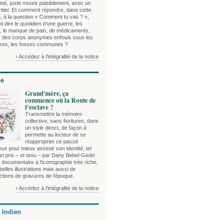
té, juste mourir paisiblement, avec un
ntier. Et comment répondre, dans cette
n, à la question « Comment tu vas ? »,
dire le quotidien d’une guerre, les
 le manque de pain, de médicaments,
ur des corps anonymes enfouis sous les
es, les fosses communes ?
› Accédez à l'intégralité de la notice
be
Grand'mère, ça
commence où la Route de
l'esclave ?
Transmettre la mémoire
collective, sans fioritures, dans
un style direct, de façon à
permette au lecteur de se
réapproprier ce passé
ux pour mieux asseoir son identité, tel
ari pris – et tenu – par Dany Bebel-Gisler
documentaire à l’iconographie très riche,
 belles illustrations mais aussi de
ctions de gravures de l’époque.
› Accédez à l'intégralité de la notice
 Indien