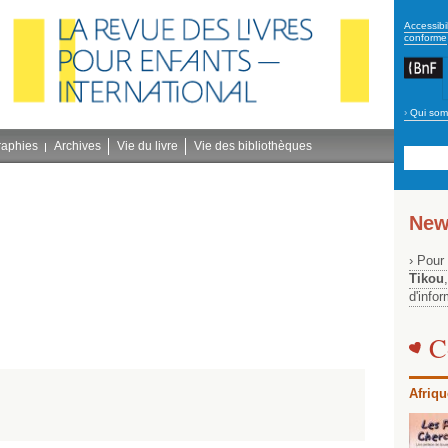
secon
Accessibil
conforme
›
Qui som
Navig
bleu
raphies
Archives
Vie du livre
Vie des bibliothèques
New
› Pour
Tikou
d'info
C
Afriqu