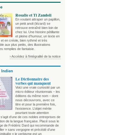
be
Rosalie et Ti Zandoli
En voulant attraper un papillon,
un petit anoli (lézard) se
retrouve entraîné bien loin de
chez lui. Une histoire pétillante
et pleine d’humour, un texte en
 et en créole, bien rythmé et très
le aux plus petits, des illustrations
es remplies de fantaisie.
› Accédez à l'intégralité de la notice
 Indien
Le Dictionnaire des
verbes qui manquent
Voici une vraie curiosité par un
micro éditeur réunionnais – les
éditions du même nom – dont
nous découvrons, avec ce
titre et pour la première fois,
l’existence. L’objet mérite
pourtant toute attention
l s’agit d’une de ces nobles entreprises de
tion de la langue française. Placé sous le
ge de Frédéric Dard qui recommande de
iller » sans vergogne et précédé d’une
intitulée « le verbisme est un