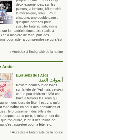
proposent aux enfants vingt-
deux expériences, sur les
plantes, la lumière, l’électricité,
la mécanique, l’eau... Pour
chacune, une double page :
quelques phrases pour
susciter l’intérêt, indications
es sur le matériel nécessaire (facile à
!) et la manière de faire, puis des
ions pour aider à comprendre ce qui s’est
› Accédez à l'intégralité de la notice
 Arabe
[Les sons de l’Aïd]
أصوات العيد
Il existe beaucoup de livres
sur la fête de l’Aïd mais celui-ci
est un peu différent : l’Aïd est
traité à travers les sons qui
nent ces jours de fête. Il est vrai qu’un
ut faire naître en nous des sensations et
es : le bruissement des billets de
 comptés par le père, le crissement des
que l'on ouvre, le bruit des talons de
i s’est apprêtée pour la fête, etc.
› Accédez à l'intégralité de la notice