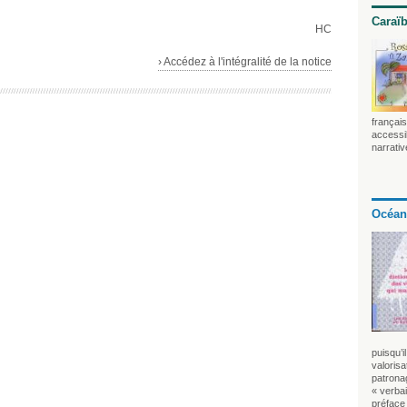
Caraï
HC
› Accédez à l'intégralité de la notice
français
accessib
narrativ
Océan
puisqu’i
valorisa
patrona
« verba
préface 