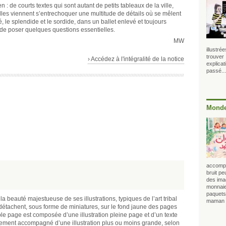
: de courts textes qui sont autant de petits tableaux de la ville,
les viennent s’entrechoquer une multitude de détails où se mêlent
ité, le splendide et le sordide, dans un ballet enlevé et toujours
 de poser quelques questions essentielles.
MW
illustré
trouver 
› Accédez à l'intégralité de la notice
explicat
passé...
Monde
accompag
bruit pe
des imag
monnaie
paquets 
a beauté majestueuse de ses illustrations, typiques de l’art tribal
maman qu
 détachent, sous forme de miniatures, sur le fond jaune des pages
ble page est composée d’une illustration pleine page et d’un texte
alement accompagné d’une illustration plus ou moins grande, selon