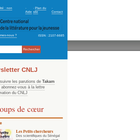
dary_2
ité : non
-
-
Plan du
-
Aide
site
Contact
mes-nous ?
ISSN : 2107-6685
ation
sletter CNLJ
 suivre les parutions de
Takam
, abonnez-vous à la lettre
rmation du CNLJ
oups de cœur
e
Les Petits chercheurs
Des scientifiques du Sénégal