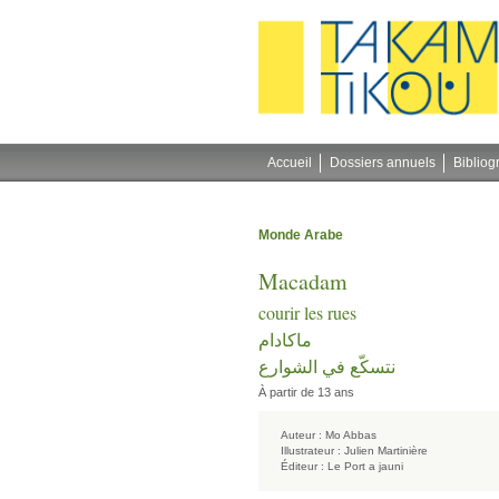
Gestion des cookies
Accueil
Dossiers annuels
Bibliog
Monde Arabe
Macadam
courir les rues
ماكادام
نتسكّع في الشوارع
À partir de 13 ans
Auteur :
Mo Abbas
Illustrateur :
Julien Martinière
Éditeur :
Le Port a jauni