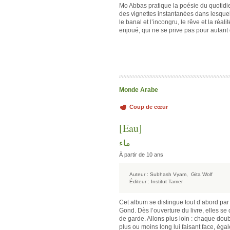
Mo Abbas pratique la poésie du quotidien 
des vignettes instantanées dans lesquel
le banal et l’incongru, le rêve et la réal
enjoué, qui ne se prive pas pour autant
Monde Arabe
Coup de cœur
[Eau]
ماء
À partir de 10 ans
Auteur :
Subhash Vyam,
Gita Wolf
Éditeur :
Institut Tamer
Cet album se distingue tout d’abord par l
Gond. Dès l’ouverture du livre, elles se
de garde. Allons plus loin : chaque dou
plus ou moins long lui faisant face, ég