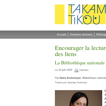
Gestion des cookies
Accueil
Dossiers annuels
Bibliog
Encourager la lecture
des liens
La Bibliothèque nationale
Le 22 juin 2026
Imprimer
Par
Naira Atshemyan
, Bibliothèque nationa
Traduit par
Hasmig Chahinian
D
p
e