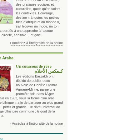
celui de l’éducation sexuelle,
des pratiques sociales et
culturelles, quels qu’en soient
les contextes. L’ouvrage,
destiné « à toutes les petites
filles d’Afrique et du monde »,
sait trouver un mode, un ton
 accordés à une approche à hauteur
, directe, sensible… et gaie.
› Accédez à l'intégralité de la notice
 Arabe
Un couscous de rêve
كسكس الأحلام
Les éditions Barzakh ont
décidé de publier cette
nouvelle de Danièle Djamila
Amrane-Minne, parue une
première fois dans l’
Alger
ain
en 1963, sous la forme d’un livre
 bilingue « afin de partager au plus grand
 petits et grands – le rêve universel de
ge d’histoire commune : le goût de la
 ».
› Accédez à l'intégralité de la notice
be