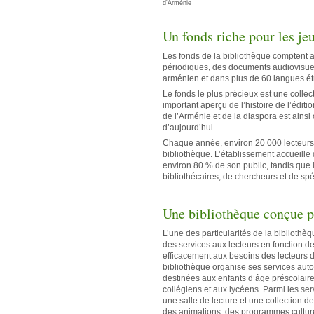
d'Arménie
Un fonds riche pour les je
Les fonds de la bibliothèque comptent 
périodiques, des documents audiovisuel
arménien et dans plus de 60 langues ét
Le fonds le plus précieux est une collec
important aperçu de l’histoire de l’éditi
de l’Arménie et de la diaspora est ainsi
d’aujourd’hui.
Chaque année, environ 20 000 lecteurs in
bibliothèque. L’établissement accueille
environ 80 % de son public, tandis que
bibliothécaires, de chercheurs et de spé
Une bibliothèque conçue p
L’une des particularités de la biblioth
des services aux lecteurs en fonction de
efficacement aux besoins des lecteurs de
bibliothèque organise ses services auto
destinées aux enfants d’âge préscolaire
collégiens et aux lycéens. Parmi les se
une salle de lecture et une collection d
des animations, des programmes culturel