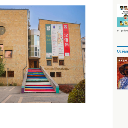
en pris
Océan