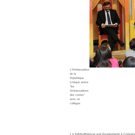
L'Ambassadeur
de la
République
tchèque anime
"les
Ambassadeurs
des contes"
avec un
collègue.
La bibliothèque est également à l’origi