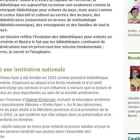
es jeunes. Située à Erevan, la capitale de l’Arménie, la
ibliothèque est aujourd’hui reconnue non seulement comme la
rincipale bibliothèque pour enfants du pays, mais aussi comme
n centre éducatif et culturel au service des lecteurs, des
bibliothécaires (notamment en termes de méthodologie
ibliothéconomique), des enseignants et des familles de tout le
pays.
justes,
d’enfant
on histoire reflète l’évolution des bibliothèques pour enfants en
rménie et illustre le fait que les bibliothèques continuent de
énérations tout en préservant leur mission fondamentale :
vres, le savoir et l’imaginaire.
Monde
à une institution nationale
s Khnko Aper a été fondée en 1933 comme première bibliothèque
ménie. Disposant au départ d’un fonds modeste et d’un petit
nt élargi ses services et son influence à mesure que la lecture et
 plus en plus importantes au sein de la société arménienne.
républic
 en l’honneur d’
Atabek Khnkoyan
, écrivain et éducateur arménien
jeunesse
e pseudonyme littéraire « Khnko Aper ». Au fil des décennies,
nombre –
ntre du pays dédié à la littérature jeunesse et à la promotion de la
cette pa
 en 2003, ce qui confirme son rôle unique dans la préservation et le
liberté…
enfants en Arménie.
de dépôt national de livres pour enfants et jeunes adultes et joue le
 les services destinés aux jeunes dans l’ensemble des
ie.
Caraï