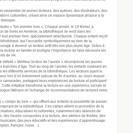
an rassemble de jeunes lecteurs, des auteurs, des illustrateurs, des
ations culturelles, créant ainsi un espace dynamique propice à la
u dialogue.
ntitulée « Ton premier livre ». Chaque année, le 19 février, à
on de livres en Arménie, la bibliothèque se rend dans les
r tout premier livre, spécialement sélectionné. Chaque enfant reçoit
bliothèque, qui l’accueille symboliquement au sein de la
urage à devenir un lecteur actif dès son plus jeune âge. Grâce à
 lecture en famille et souligne l’importance de faire découvrir les
nts de vie.
intitulé « Meilleur lecteur de l’année » récompense les jeunes
es tranches d’âge. Tout au long de l’année, les enfants rivalisent en
 les différents services de la bibliothèque. Les lecteurs ayant lu
nneur lors d’un événement spécial de fin d’année, au cours duquel
eurs camarades, partagent leurs expériences de lecture et participent
 Cette initiative transforme la lecture en une expérience sociale et
ialogue littéraire et l’échange de recommandations de lectures entre
 camps du livre », qui offrent aux enfants la possibilité de passer
nspirant de la bibliothèque. Ces camps allient la promotion de la
 créatives, éducatives et culturelles, notamment des séances de
s, des heures consacrées à la lecture, des ateliers de théâtre, des
s musicales, des jeux éducatifs et des expériences d’apprentissage
nglais, français, russe…).