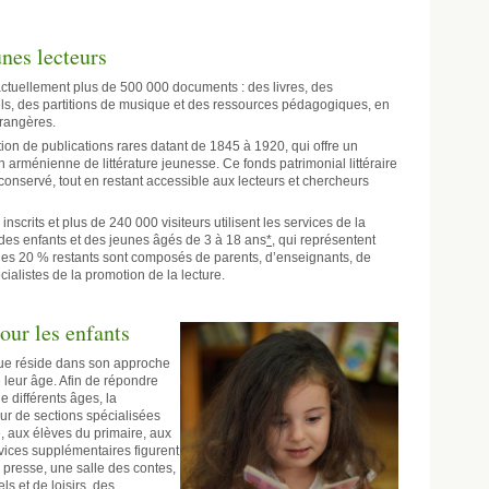
unes lecteurs
actuellement plus de 500 000 documents : des livres, des
s, des partitions de musique et des ressources pédagogiques, en
rangères.
tion de publications rares datant de 1845 à 1920, qui offre un
on arménienne de littérature jeunesse. Ce fonds patrimonial littéraire
 conservé, tout en restant accessible aux lecteurs et chercheurs
scrits et plus de 240 000 visiteurs utilisent les services de la
 des enfants et des jeunes âgés de 3 à 18 ans
*
, qui représentent
 les 20 % restants sont composés de parents, d’enseignants, de
cialistes de la promotion de la lecture.
our les enfants
èque réside dans son approche
 leur âge. Afin de répondre
 différents âges, la
ur de sections spécialisées
, aux élèves du primaire, aux
rvices supplémentaires figurent
e presse, une salle des contes,
s et de loisirs, des