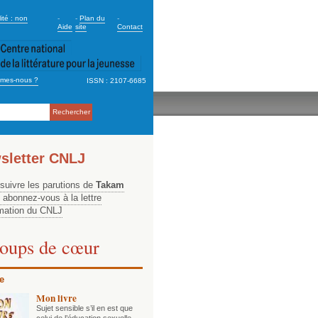
dary_2
ité : non
-
-
Plan du
-
Aide
site
Contact
mes-nous ?
ISSN : 2107-6685
ation
sletter CNLJ
 suivre les parutions de
Takam
, abonnez-vous à la lettre
rmation du CNLJ
oups de cœur
e
Mon livre
Sujet sensible s’il en est que