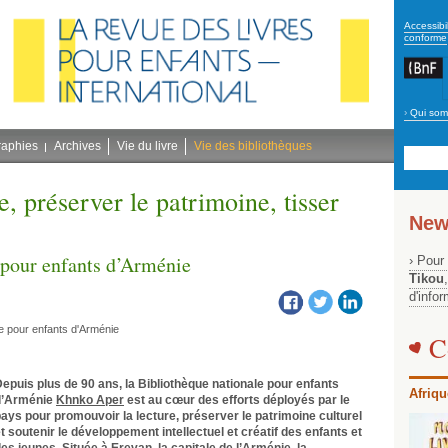
secon
Accessibil
conforme
›
Qui som
Navig
bleu
raphies
Archives
Vie du livre
Vie des bibliothèques
, préserver le patrimoine, tisser
New
 pour enfants d’Arménie
› Pour
Tikou
d'info
le pour enfants d'Arménie
C
epuis plus de 90 ans, la Bibliothèque nationale pour enfants
Afriqu
d’Arménie
Khnko Aper
est au cœur des efforts déployés par le
ays pour promouvoir la lecture, préserver le patrimoine culturel
t soutenir le développement intellectuel et créatif des enfants et