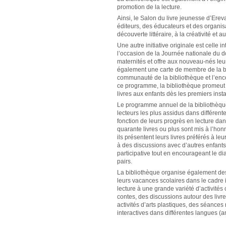
promotion de la lecture.
Ainsi, le Salon du livre jeunesse d’Erev
éditeurs, des éducateurs et des organis
découverte littéraire, à la créativité et a
Une autre initiative originale est celle i
l’occasion de la Journée nationale du d
maternités et offre aux nouveau-nés leu
également une carte de membre de la bi
communauté de la bibliothèque et l’enco
ce programme, la bibliothèque promeut la
livres aux enfants dès les premiers insta
Le programme annuel de la bibliothèque 
lecteurs les plus assidus dans différent
fonction de leurs progrès en lecture dans
quarante livres ou plus sont mis à l’ho
ils présentent leurs livres préférés à l
à des discussions avec d’autres enfants.
participative tout en encourageant le d
pairs.
La bibliothèque organise également des «
leurs vacances scolaires dans le cadre i
lecture à une grande variété d’activités
contes, des discussions autour des livre
activités d’arts plastiques, des séance
interactives dans différentes langues (a