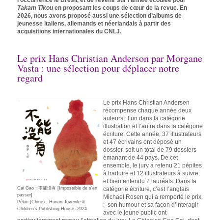
l’occurrence le Brésil, et de revenir sur l’année écoulée pour
Takam Tikou
en proposant les coups de cœur de la revue. En
2026, nous avons proposé aussi une sélection d’albums de
jeunesse italiens, allemands et néerlandais à partir des
acquisitions internationales du CNLJ.
Le prix Hans Christian Anderson par Morgane
Vasta : une sélection pour déplacer notre
regard
Le prix Hans Christian Andersen
récompense chaque année deux
auteurs : l’un dans la catégorie
illustration et l’autre dans la catégorie
écriture. Cette année, 37 illustrateurs
et 47 écrivains ont déposé un
dossier, soit un total de 79 dossiers
émanant de 44 pays. De cet
ensemble, le jury a retenu 21 pépites
à traduire et 12 illustrateurs à suivre,
et bien entendu 2 lauréats. Dans la
Cai Gao : 不能没有 [Impossible de s'en
catégorie écriture, c’est l’anglais
passer]
Michael Rosen qui a remporté le prix
Pékin (Chine) : Hunan Juvenile &
: son humour et sa façon d’interagir
Children’s Publishing House, 2024
avec le jeune public ont