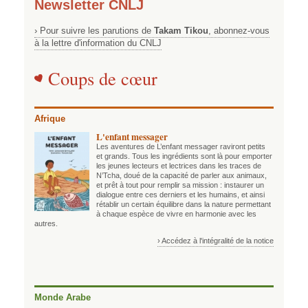
Newsletter CNLJ
› Pour suivre les parutions de
Takam Tikou
, abonnez-vous
à la lettre d'information du CNLJ
Coups de cœur
Afrique
L'enfant messager
Les aventures de L’enfant messager raviront petits
et grands. Tous les ingrédients sont là pour emporter
les jeunes lecteurs et lectrices dans les traces de
N’Tcha, doué de la capacité de parler aux animaux,
et prêt à tout pour remplir sa mission : instaurer un
dialogue entre ces derniers et les humains, et ainsi
rétablir un certain équilibre dans la nature permettant
à chaque espèce de vivre en harmonie avec les
autres.
› Accédez à l'intégralité de la notice
Monde Arabe