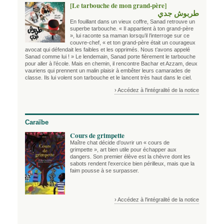
[Le tarbouche de mon grand-père]
طربوش جدي
En fouillant dans un vieux coffre, Sanad retrouve un
superbe tarbouche. « Il appartient à ton grand-père
», lui raconte sa maman lorsqu’il l’interroge sur ce
couvre-chef, « et ton grand-père était un courageux
avocat qui défendait les faibles et les opprimés. Nous t’avons appelé
Sanad comme lui ! » Le lendemain, Sanad porte fièrement le tarbouche
pour aller à l’école. Mais en chemin, il rencontre Bachar et Azzam, deux
vauriens qui prennent un malin plaisir à embêter leurs camarades de
classe. Ils lui volent son tarbouche et le lancent très haut dans le ciel.
› Accédez à l'intégralité de la notice
Caraïbe
Cours de grimpette
Maître chat décide d’ouvrir un « cours de
grimpette », art bien utile pour échapper aux
dangers. Son premier élève est la chèvre dont les
sabots rendent l’exercice bien périlleux, mais que la
faim pousse à se surpasser.
› Accédez à l'intégralité de la notice