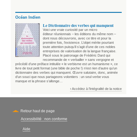
Océan Indien
Le Dictionnaire des verbes qui manquent
Voici une vraie curiosité par un micro
éditeur réunionnais – les éditions du même nom –
dont nous découvrons, avec ce titre et pour la
première fois, l’existence. L’objet mérite pourtant
toute attention puisqu’il s’agit d’une de ces nobles
entreprises de valorisation de la langue française.
Placé sous le patronage de Frédéric Dard qui
recommande de « verbailler » sans vergogne et
précédé d’une préface intitulée « le verbisme est un humanisme », ce
livre de tout petit format (une bible de poche !) n’est rien d’autre qu’un
dictionnaire des verbes qui manquent. Œuvre salutaire, donc, animée
d’un souci que nous partageons volontiers : un seul verbe vous
manque et la phrase s’allonge…
› Accédez à l'intégralité de la notice
Retour haut de page
Accessibilité : non conforme
Secondary
Aide
-