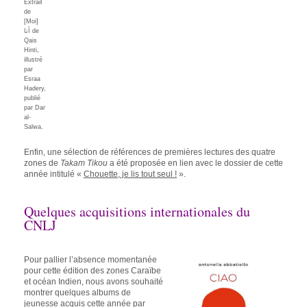
Extrait
de
[Moi]
أنا de
Qais
Hinti,
illustré
par
Esraa
Hadery,
publié
par Dar
al-
Salwa.
Enfin, une sélection de références de premières lectures des quatre
zones de
Takam Tikou
a été proposée en lien avec le dossier de cette
année intitulé «
Chouette, je lis tout seul !
».
Quelques acquisitions internationales du
CNLJ
Pour pallier l’absence momentanée
pour cette édition des zones Caraïbe
et océan Indien, nous avons souhaité
montrer quelques albums de
jeunesse acquis cette année par