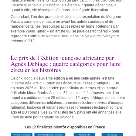
particulièrement retenu l’attention du jury. La Chinoise Cao Gai, dont
l’œuvre si sensible et esthétique s’étend sur quatre décennies, a
quant à elle, été récompensée dans la catégorie illustration.
Cependant, l’un des grands intérêts de la présentation de Morgane
Vasta a aussi été de mettre en avant les autres candidats et de
rappeler certaines ressources accessibles en ligne. Retenons par
exemple Walid Taher, « un artiste qui se joue des frontières » pour
reprendre l’article de Nathalie Beau dans
La Revue de livres pour
enfants
n° 312.
Le prix de l’édition jeunesse africaine par
Agnès Debiage : quatre catégories pour faire
circuler les histoires
Ce prix, dont la deuxième édition a eu lieu cette année, est une
initiative née lors du Forum des éditeurs jeunesse d’Afrique (FEJA)
en mars 2025 au Togo portée par eKitabu au Kenya et sa marque
éditoriale Maua Books. Au total, 52 titres ont été déposés lors d’un
appel à candidature par 25 éditeurs de 12 pays d’Afrique dans quatre
catégories différentes intitulées : premières lecture et livres d’images
(albums), histoires et romans jeunesse (premières lectures), romans
ado et BD comics. Les 12 finalistes de 5 pays ont été annoncés à la
Foire du livre pour enfants de Bologne.