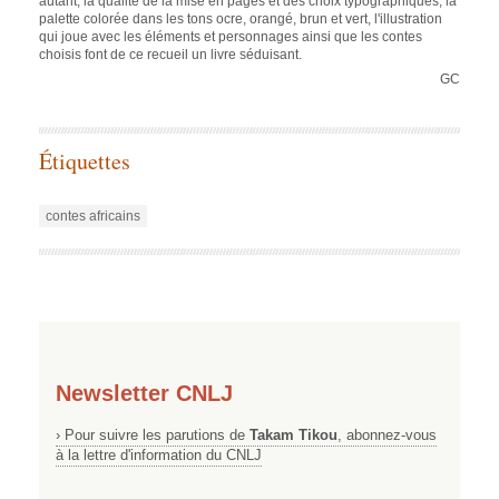
autant, la qualité de la mise en pages et des choix typographiques, la
palette colorée dans les tons ocre, orangé, brun et vert, l'illustration
qui joue avec les éléments et personnages ainsi que les contes
choisis font de ce recueil un livre séduisant.
GC
Étiquettes
contes africains
Newsletter CNLJ
› Pour suivre les parutions de
Takam Tikou
, abonnez-vous
à la lettre d'information du CNLJ