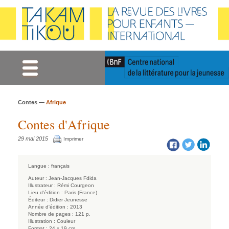
Gestion des cookies
Contes —
Afrique
Contes d'Afrique
29 mai 2015
Imprimer
Langue :
français
Auteur :
Jean-Jacques Fdida
Illustrateur :
Rémi Courgeon
Lieu d'édition :
Paris (France)
Éditeur :
Didier Jeunesse
Année d'édition :
2013
Nombre de pages :
121 p.
Illustration :
Couleur
Format :
24 x 19 cm