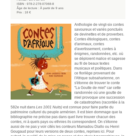
ISBN :
978-2-278-07068-8
Âge de lecture :
À partir de 9 ans
Prix :
18 €
Anthologie de vingt-six contes
savoureux et variés ponctués
de devinettes et de proverbes.
Contes étiologiques, contes
d'animaux, contes
d'avertissement, contes à
énigmes, randonnées, etc. où
se déploient malice et sagesse
au fil de beaux textes
musicaux et poétiques. Dans
ce florilège provenant de
l'Afrique subsaharienne, on
s'étonne de trouver le conte
"La Goutte de miel" car cette
randonnée où une goutte de
miel provoque une succession
de catastrophes (racontée à la
582e nuit dans
Les 1001 Nuits)
est connue pour faire partie du
patrimoine culturel du peuple arménien. Il est bien dommage que la
bibliographie ne précise pas dans quel livre trouver chacun des
contes, ni à quels pays ou ethnies ils correspondent. On s'étonne
aussi de ne pas y voir cités les conteurs Mamadou Diallo ou Henri
Gougaud pour leurs versions de deux contes, reprises ici. Pour