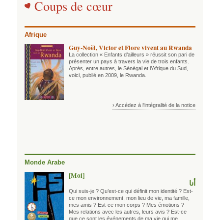
Coups de cœur
Afrique
Guy-Noël, Victor et Flore vivent au Rwanda
La collection « Enfants d’ailleurs » réussit son pari de
présenter un pays à travers la vie de trois enfants.
Après, entre autres, le Sénégal et l’Afrique du Sud,
voici, publié en 2009, le Rwanda.
› Accédez à l'intégralité de la notice
Monde Arabe
[Moi]
أنا
Qui suis-je ? Qu’est-ce qui définit mon identité ? Est-
ce mon environnement, mon lieu de vie, ma famille,
mes amis ? Est-ce mon corps ? Mes émotions ?
Mes relations avec les autres, leurs avis ? Est-ce
que ce sont les événements de ma vie qui me