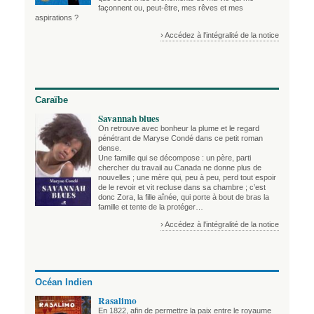
façonnent ou, peut-être, mes rêves et mes
aspirations ?
› Accédez à l'intégralité de la notice
Caraïbe
Savannah blues
On retrouve avec bonheur la plume et le regard
pénétrant de Maryse Condé dans ce petit roman
dense.
Une famille qui se décompose : un père, parti
chercher du travail au Canada ne donne plus de
nouvelles ; une mère qui, peu à peu, perd tout espoir
de le revoir et vit recluse dans sa chambre ; c’est
donc Zora, la fille aînée, qui porte à bout de bras la
famille et tente de la protéger…
› Accédez à l'intégralité de la notice
Océan Indien
Rasalimo
En 1822, afin de permettre la paix entre le royaume