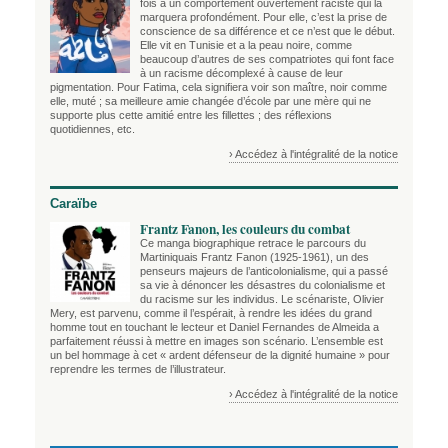
fois à un comportement ouvertement raciste qui la
marquera profondément. Pour elle, c’est la prise de
conscience de sa différence et ce n’est que le début.
Elle vit en Tunisie et a la peau noire, comme
beaucoup d’autres de ses compatriotes qui font face
à un racisme décomplexé à cause de leur
pigmentation. Pour Fatima, cela signifiera voir son maître, noir comme
elle, muté ; sa meilleure amie changée d’école par une mère qui ne
supporte plus cette amitié entre les fillettes ; des réflexions
quotidiennes, etc.
› Accédez à l'intégralité de la notice
Caraïbe
Frantz Fanon, les couleurs du combat
Ce manga biographique retrace le parcours du
Martiniquais Frantz Fanon (1925-1961), un des
penseurs majeurs de l’anticolonialisme, qui a passé
sa vie à dénoncer les désastres du colonialisme et
du racisme sur les individus. Le scénariste, Olivier
Mery, est parvenu, comme il l’espérait, à rendre les idées du grand
homme tout en touchant le lecteur et Daniel Fernandes de Almeida a
parfaitement réussi à mettre en images son scénario. L’ensemble est
un bel hommage à cet « ardent défenseur de la dignité humaine » pour
reprendre les termes de l’illustrateur.
› Accédez à l'intégralité de la notice