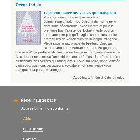
Océan Indien
Le Dictionnaire des verbes qui manquent
Voici une vraie curiosité par un micro
éditeur réunionnais – les éditions du même nom –
dont nous découvrons, avec ce titre et pour la
première fois, l’existence. L’objet mérite pourtant
toute attention puisqu’il s’agit d’une de ces nobles
entreprises de valorisation de la langue française.
Placé sous le patronage de Frédéric Dard qui
recommande de « verbailler » sans vergogne et
précédé d’une préface intitulée « le verbisme est un humanisme », ce
livre de tout petit format (une bible de poche !) n’est rien d’autre qu’un
dictionnaire des verbes qui manquent. Œuvre salutaire, donc, animée
d’un souci que nous partageons volontiers : un seul verbe vous
manque et la phrase s’allonge…
› Accédez à l'intégralité de la notice
Retour haut de page
Accessibilité : non conforme
Secondary
Aide
-
Plan du site
-
Contact
-