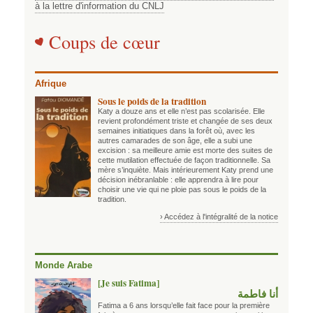
à la lettre d'information du CNLJ
Coups de cœur
Afrique
Sous le poids de la tradition
Katy a douze ans et elle n’est pas scolarisée. Elle
revient profondément triste et changée de ses deux
semaines initiatiques dans la forêt où, avec les
autres camarades de son âge, elle a subi une
excision : sa meilleure amie est morte des suites de
cette mutilation effectuée de façon traditionnelle. Sa
mère s’inquiète. Mais intérieurement Katy prend une
décision inébranlable : elle apprendra à lire pour
choisir une vie qui ne ploie pas sous le poids de la
tradition.
› Accédez à l'intégralité de la notice
Monde Arabe
[Je suis Fatima]
أنا فاطمة
Fatima a 6 ans lorsqu’elle fait face pour la première