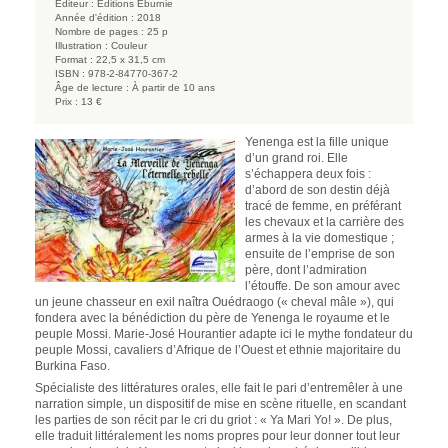
Éditeur :
Éditions Éburnie
Année d'édition :
2018
Nombre de pages :
25 p
Illustration :
Couleur
Format :
22,5 x 31,5 cm
ISBN :
978-2-84770-367-2
Âge de lecture :
À partir de 10 ans
Prix :
13 €
Yenenga est la fille unique
d’un grand roi. Elle
s’échappera deux fois :
d’abord de son destin déjà
tracé de femme, en préférant
les chevaux et la carrière des
armes à la vie domestique ;
ensuite de l’emprise de son
père, dont l’admiration
l’étouffe. De son amour avec
un jeune chasseur en exil naîtra Ouédraogo (« cheval mâle »), qui
fondera avec la bénédiction du père de Yenenga le royaume et le
peuple Mossi. Marie-José Hourantier adapte ici le mythe fondateur du
peuple Mossi, cavaliers d’Afrique de l’Ouest et ethnie majoritaire du
Burkina Faso.
Spécialiste des littératures orales, elle fait le pari d’entremêler à une
narration simple, un dispositif de mise en scène rituelle, en scandant
les parties de son récit par le cri du griot : « Ya Mari Yo! ». De plus,
elle traduit littéralement les noms propres pour leur donner tout leur