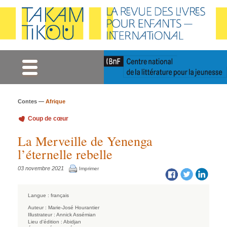
Gestion des cookies
Contes —
Afrique
Coup de cœur
La Merveille de Yenenga
l’éternelle rebelle
03 novembre 2021
Imprimer
Langue :
français
Auteur :
Marie-José Hourantier
Illustrateur :
Annick Assémian
Lieu d'édition :
Abidjan