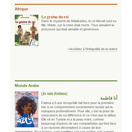
Afrique
La graine du roi
Dans le royaume de Malakadou, le roi élevait seul sa
fille, Ndolo, car la reine était morte. Tous aimaient la
princesse qui était aimable et généreuse.
› Accédez à l'intégralité de la notice
Monde Arabe
[Je suis Fatima]
أنا فاطمة
Fatima a 6 ans lorsqu’elle fait face pour la première
fois à un comportement ouvertement raciste qui la
marquera profondément. Pour elle, c’est la prise de
conscience de sa différence et ce n’est que le début.
Elle vit en Tunisie et a la peau noire, comme
beaucoup d’autres de ses compatriotes qui font face
à un racisme décomplexé à cause de leur
pigmentation. Pour Fatima, cela signifiera voir son maître, noir comme