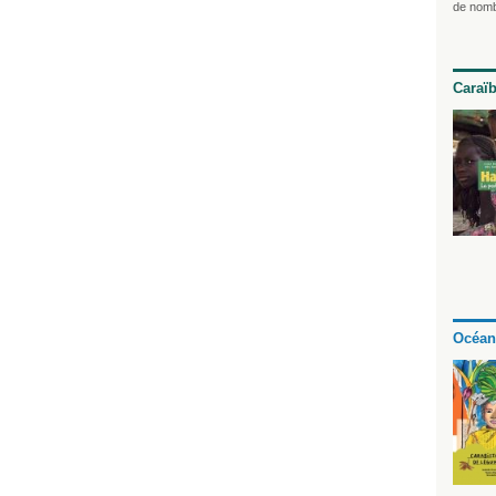
de nomb
Caraï
Océan