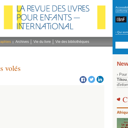
secon
Accessibil
conforme
›
Qui som
Navig
bleu
raphies
Archives
Vie du livre
Vie des bibliothèques
New
s volés
› Pour
Tikou
d'info
C
Afriqu