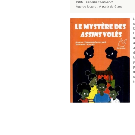
ISBN :
978-99982-60-70-2
Âge de lecture :
À partir de 9 ans
L
s
E
D
m
a
a
d
M
p
p
m
s
i