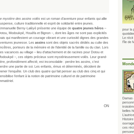
e mystère des assins volés
est un roman d’aventure pour enfants qui allie
uspense, culture traditionnelle et esprit de solidarité entre jeunes.
mmanuelle Berny-Lalèyè présente une équipe de
quatre jeunes héros
–
pour la 
otou, Modoukpé, Houéfa et Bignon –, dont les âges ne sont pas explicités
quotidi
ais qui manifestent un courage vibrant et une curiosité dignes des grandes
Le récit
l'île de
ventures jeunesse.
Les
assins
sont des objets sacrés dédiés au culte des
ncêtres, porteurs de la mémoire et de l’identité de la famille ou du clan. Lors
es vacances au village – lieu d'attachement et de racines pour Dotou et
odoukpé –, ces objets précieux sont mystérieusement volés. Leur grand-
ère, profondément affecté, est inconsolable : perdre les assins, c’est
Monde
erdre une partie de soi. Les enfants, émus et déterminés, décident de
ener l’enquête. Un club des quatre qui fait penser au club des cinq et qui
ensibilise l’enfant à la notion de patrimoine culturel et de patrimoine
mmatériel.
Damas a
personn
ON
troisièm
belles h
L’autri
ouvrage 
ces réci
personn