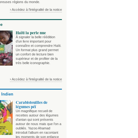
reuses régions du monde.
› Accédez à l'intégralité de la notice
be
Haïti la perle nue
À signaler la belle réédition
d’un livre important pour
connaître et comprendre Haïti.
Un format plus grand permet
un confort de lecture bien
supérieur et de profiter de la
très belle iconographie.
› Accédez à l'intégralité de la notice
 Indien
Carabistouilles de
légumes péï
Un magnifique recueil de
recettes autour des légumes
d’antan qui sont présents
autour de nous mais que l’on a
oubliés. Yazoo Ahamad
introduit l’album en racontant
les moments de son enfance