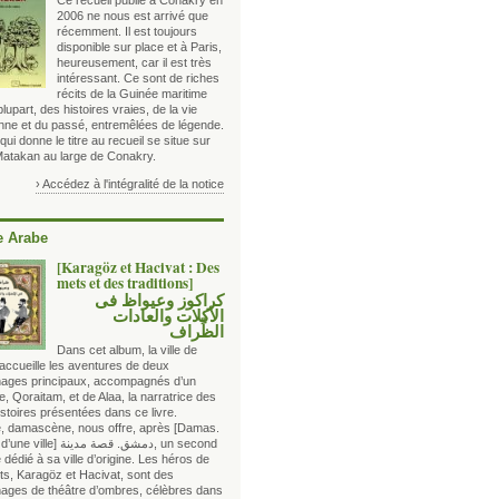
Ce recueil publié à Conakry en
2006 ne nous est arrivé que
récemment. Il est toujours
disponible sur place et à Paris,
heureusement, car il est très
intéressant. Ce sont de riches
récits de la Guinée maritime
plupart, des histoires vraies, de la vie
enne et du passé, entremêlées de légende.
 qui donne le titre au recueil se situe sur
 Matakan au large de Conakry.
› Accédez à l'intégralité de la notice
 Arabe
[Karagöz et Hacivat : Des
mets et des traditions]
كراكوز وعيواظ فى
الأكلات والعادات
الظِّراف
Dans cet album, la ville de
ccueille les aventures de deux
ages principaux, accompagnés d’un
e, Qoraitam, et de Alaa, la narratrice des
istoires présentées dans ce livre.
ce, damascène, nous offre, après
[Damas.
Histoire d’une ville] دمشق. قصة مدينة
, un second
dédié à sa ville d’origine. Les héros de
ts, Karagöz et Hacivat, sont des
ages de théâtre d’ombres, célèbres dans