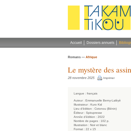
Gestion des cookies
Accueil
Dossiers annuels
Bibliog
Romans —
Afrique
Le mystère des assin
28 novembre 2025
Imprimer
Langue :
français
Auteur :
Emmanuelle Berny-Lalèyè
Illustrateur :
Kuro Kid
Lieu d'édition :
Cotonou (Bénin)
Éditeur :
Spirupresse
Année d'édition :
2022
Nombre de pages :
102 p.
Illustration :
Noir et blanc
Format :
22 x 15