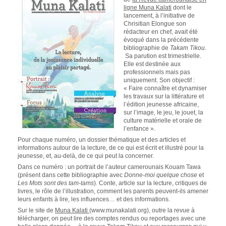
ligne Muna Kalati
dont le
lancement, à l’initiative de
Chrisitian Elongue son
rédacteur en chef, avait été
évoqué dans la précédente
bibliographie de
Takam Tikou
.
Sa parution est trimestrielle.
Elle est destinée aux
professionnels mais pas
uniquement. Son objectif :
« Faire connaître et dynamiser
les travaux sur la littérature et
l’édition jeunesse africaine,
sur l’image, le jeu, le jouet, la
culture matérielle et orale de
l’enfance ».
Pour chaque numéro, un dossier thématique et des articles et
informations autour de la lecture, de ce qui est écrit et illustré pour la
jeunesse, et, au-delà, de ce qui peut la concerner.
Dans ce numéro : un portrait de l’auteur camerounais Kouam Tawa
(présent dans cette bibliographie avec
Donne-moi quelque chose
et
Les Mots sont des tam-tams
). Conte, article sur la lecture, critiques de
livres, le rôle de l’illustration, comment les parents peuvent-ils amener
leurs enfants à lire, les influences… et des informations.
Sur le site de
Muna Kalati
(www.munakalati.org), outre la revue à
télécharger, on peut lire des comptes rendus ou reportages avec une