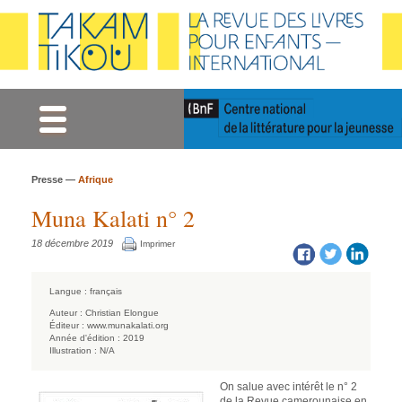
Gestion des cookies
Presse —
Afrique
Muna Kalati n° 2
18 décembre 2019
Imprimer
Langue :
français
Auteur :
Christian Elongue
Éditeur :
www.munakalati.org
Année d'édition :
2019
Illustration :
N/A
On salue avec intérêt le n° 2
de
la Revue camerounaise en