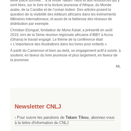
belle place donnée… à la revue Takam Tikou et aux ressources qui y
sont liées, sur le livre et la lecture jeunesse d’Afrique, du Monde
arabe, de la Caraïbe et de l’océan Indien. Des articles posent la
question de la visibilité des éditeurs africains dans les évènements
littéraires internationaux, et aussi de la faiblesse des réseaux de
distribution par exemple.
Christian Elongué, fondateur de
Muna Kalati
, a présenté en août
2019, lors de la 5ème réunion régionale africaine d’IBBY à Accra
(Ghana) le travail engagé. Le thème de la conférence était
« L’importance des illustrations dans les livres pour enfants ».
À partir du Cameroun et bien au-delà, un engagement actif à suivre, à
soutenir, en faveur du livre jeunesse et plus largement, en faveur de
la jeunesse.
ML
Newsletter CNLJ
› Pour suivre les parutions de
Takam Tikou
, abonnez-vous
à la lettre d'information du CNLJ