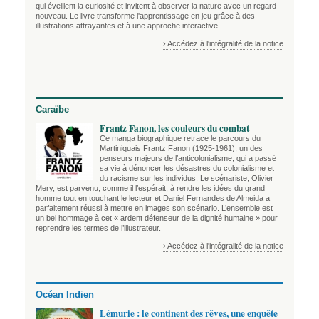
qui éveillent la curiosité et invitent à observer la nature avec un regard
nouveau. Le livre transforme l'apprentissage en jeu grâce à des
illustrations attrayantes et à une approche interactive.
› Accédez à l'intégralité de la notice
Caraïbe
Frantz Fanon, les couleurs du combat
Ce manga biographique retrace le parcours du
Martiniquais Frantz Fanon (1925-1961), un des
penseurs majeurs de l’anticolonialisme, qui a passé
sa vie à dénoncer les désastres du colonialisme et
du racisme sur les individus. Le scénariste, Olivier
Mery, est parvenu, comme il l’espérait, à rendre les idées du grand
homme tout en touchant le lecteur et Daniel Fernandes de Almeida a
parfaitement réussi à mettre en images son scénario. L’ensemble est
un bel hommage à cet « ardent défenseur de la dignité humaine » pour
reprendre les termes de l’illustrateur.
› Accédez à l'intégralité de la notice
Océan Indien
Lémurie : le continent des rêves, une enquête