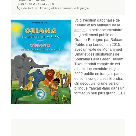
ISBN :
978-2-36213-202-5
Âge de lecture :
Obiang et les animaux de la jungle
Voici l’édition gabonaise de
Kembo et les animaux de la
jungle
, un petit documentaire
originellement publié en
Grande-Bretagne par Salaam
Publishing London en 2015,
avec un texte de Mohammed
Umar et des illustrations de
Soukaina Lalla Green. Takam
Tikou rendait compte de cet
album documentaire en juin
2022 publié en français par les
éditions congolaises Elondja.
On découvre ici une version
bilingue français-fang dans un
format un peu plus grand. (EB)