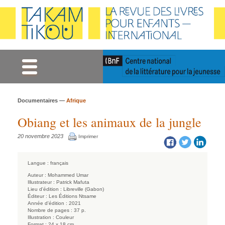
Gestion des cookies
Documentaires —
Afrique
Obiang et les animaux de la jungle
20 novembre 2023
Imprimer
Langue :
français
Auteur :
Mohammed Umar
Illustrateur :
Patrick Mafuta
Lieu d'édition :
Libreville (Gabon)
Éditeur :
Les Éditions Ntsame
Année d'édition :
2021
Nombre de pages :
37 p.
Illustration :
Couleur
Format :
24 x 18 cm