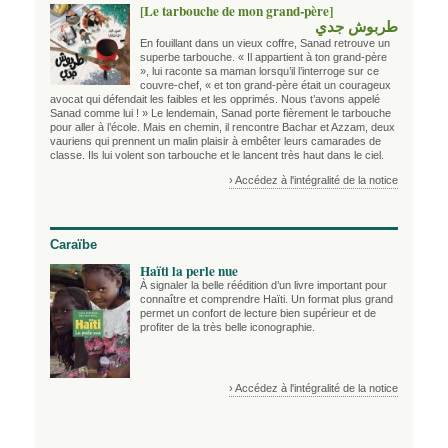
[Le tarbouche de mon grand-père]
طربوش جدي
En fouillant dans un vieux coffre, Sanad retrouve un
superbe tarbouche. « Il appartient à ton grand-père
», lui raconte sa maman lorsqu’il l’interroge sur ce
couvre-chef, « et ton grand-père était un courageux
avocat qui défendait les faibles et les opprimés. Nous t’avons appelé
Sanad comme lui ! » Le lendemain, Sanad porte fièrement le tarbouche
pour aller à l’école. Mais en chemin, il rencontre Bachar et Azzam, deux
vauriens qui prennent un malin plaisir à embêter leurs camarades de
classe. Ils lui volent son tarbouche et le lancent très haut dans le ciel.
› Accédez à l'intégralité de la notice
Caraïbe
Haïti la perle nue
À signaler la belle réédition d’un livre important pour
connaître et comprendre Haïti. Un format plus grand
permet un confort de lecture bien supérieur et de
profiter de la très belle iconographie.
› Accédez à l'intégralité de la notice