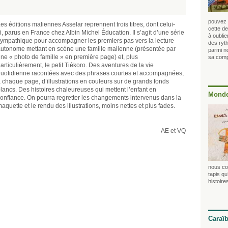
pouvez l
es éditions maliennes Asselar reprennent trois titres, dont celui-
cette de
i, parus en France chez Albin Michel Éducation. Il s’agit d’une série
à oubli
ympathique pour accompagner les premiers pas vers la lecture
des ryt
utonome mettant en scène une famille malienne (présentée par
parmi no
ne « photo de famille » en première page) et, plus
sa compa
articulièrement, le petit Tiékoro. Des aventures de la vie
uotidienne racontées avec des phrases courtes et accompagnées,
 chaque page, d’illustrations en couleurs sur de grands fonds
lancs. Des histoires chaleureuses qui mettent l’enfant en
Monde
onfiance. On pourra regretter les changements intervenus dans la
aquette et le rendu des illustrations, moins nettes et plus fades.
AE et VQ
nous co
tapis qu
histoire
Caraï