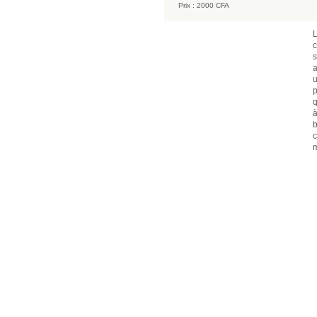
Prix :
2000 CFA
L
c
s
a
u
p
q
à
b
c
m