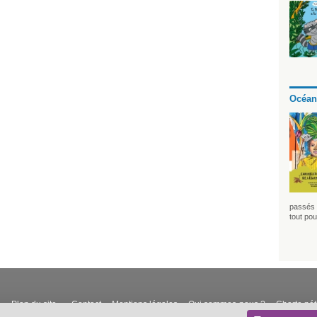
Océan
passés 
tout pou
Plan du site
Contact
Mentions légales
Qui sommes-nous ?
Charte né
-
-