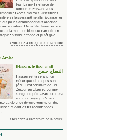
temps de quitter la vie d’ici-
bas. La mort s’efforce de
l’emporter. En vain, vous
’imaginer ! Après diverses vicissitudes,
rnière se laissera même aller à danser et
er tout pour s’abandonner aux charmes
hmes endiablés. Mama Sambona restera
us et la mort semble toute tranquille en
gnie : histoire étrange et plutôt gaie.
› Accédez à l'intégralité de la notice
 Arabe
[Hassan, le tisserand]
النساج حسن
Hassan est tisserand, un
métier que lui a appris son
père. Il est originaire de Tell
Zeitoun au Liban et, comme
son grand-père avant lui, il fera
un grand voyage. Ce livre
nte sa vie et se déroule comme un des
’il tisse et dont les fils racontent des
s.
› Accédez à l'intégralité de la notice
be