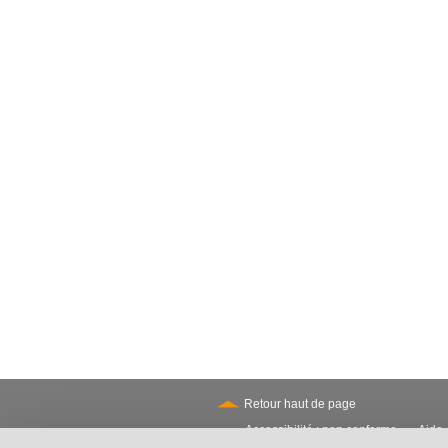
Retour haut de page
Accessibilité : non conforme
Aide
-
Secondary