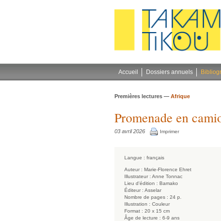
Gestion des cookies
Accueil
Dossiers annuels
Bibliog
Premières lectures —
Afrique
Promenade en cami
03 avril 2026
Imprimer
Langue :
français
Auteur :
Marie-Florence Ehret
Illustrateur :
Anne Tonnac
Lieu d'édition :
Bamako
Éditeur :
Asselar
Nombre de pages :
24 p.
Illustration :
Couleur
Format :
20 x 15 cm
Âge de lecture :
6-9 ans