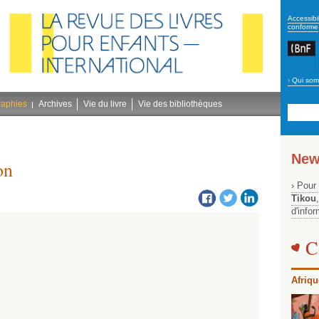
secon
Accessibil
conforme
›
Qui som
Navig
bleu
raphies
Archives
Vie du livre
Vie des bibliothèques
New
on
› Pour
Tikou
d'info
C
Afriqu