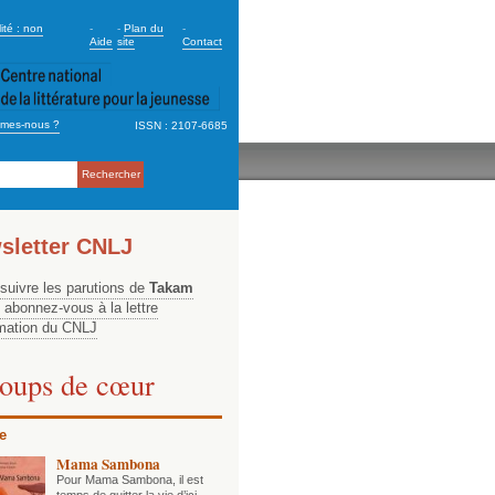
dary_2
ité : non
-
-
Plan du
-
Aide
site
Contact
mes-nous ?
ISSN : 2107-6685
ation
sletter CNLJ
 suivre les parutions de
Takam
, abonnez-vous à la lettre
rmation du CNLJ
oups de cœur
e
Mama Sambona
Pour Mama Sambona, il est