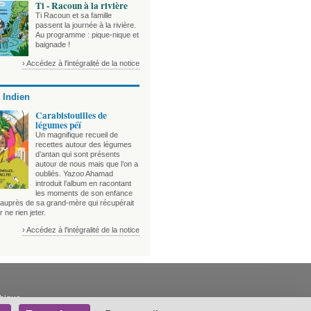
Ti - Racoun à la rivière
Ti Racoun et sa famille
passent la journée à la rivière.
Au programme : pique-nique et
baignade !
› Accédez à l'intégralité de la notice
 Indien
Carabistouilles de
légumes péï
Un magnifique recueil de
recettes autour des légumes
d’antan qui sont présents
autour de nous mais que l’on a
oubliés. Yazoo Ahamad
introduit l’album en racontant
les moments de son enfance
auprès de sa grand-mère qui récupérait
r ne rien jeter.
› Accédez à l'intégralité de la notice
thique