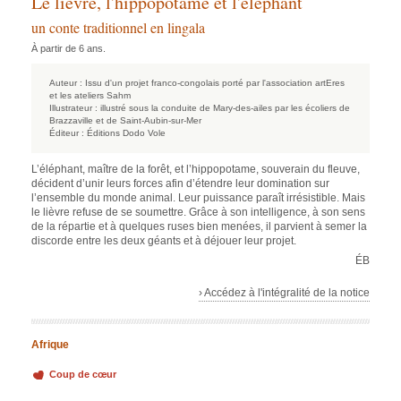
Le lièvre, l'hippopotame et l'éléphant
un conte traditionnel en lingala
À partir de 6 ans.
Auteur :
Issu d'un projet franco-congolais porté par l'association artEres
et les ateliers Sahm
Illustrateur :
illustré sous la conduite de Mary-des-ailes par les écoliers de
Brazzaville et de Saint-Aubin-sur-Mer
Éditeur :
Éditions Dodo Vole
L’éléphant, maître de la forêt, et l’hippopotame, souverain du fleuve,
décident d’unir leurs forces afin d’étendre leur domination sur
l’ensemble du monde animal. Leur puissance paraît irrésistible. Mais
le lièvre refuse de se soumettre. Grâce à son intelligence, à son sens
de la répartie et à quelques ruses bien menées, il parvient à semer la
discorde entre les deux géants et à déjouer leur projet.
ÉB
› Accédez à l'intégralité de la notice
Afrique
Coup de cœur