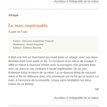
› Accédez à l'intégralité de la notice
Afrique
Le mari impitoyable
À partir de 8 ans
Auteur :
Ahouma Joséphine Porquet
Illustrateur :
Amani Augustin
Éditeur :
Éditions Éburnie
Il était une fois un marchand qui vivait dans un village, avec ses deux
femmes dont l'une avait un fils. À l’occasion d’un retour de voyage, il
offrit un miroir à chacune d'elles avec la consigne d'en prendre bien
soin car dans le cas contraire il serait impitoyable. Or, un jour,
Kobenan brisa le miroir de sa mère. La co-épouse tenta de rassurer
mère et fils en détresse avec une promesse qui ne fut qu’un leurre. Le
mari, à l'annonce de la nouvelle, coupa sans hésitation les deux
mains de sa femme...
AB
› Accédez à l'intégralité de la notice