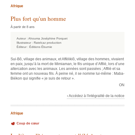
Afrique
Plus fort qu'un homme
À partir de 8 ans
Auteur :
Ahouma Joséphine Porquet
Illustrateur :
Ratelcaz production
Éditeur :
Éditions Éburnie
Sui-Bô, village des animaux, et Affèliklô, village des hommes, vivaient
en paix, jusqu’à la mort de Mimiaman, le fils unique d’Affilè, lors d’une
altercation avec les animaux. Les années sont passées ; Affilè et sa
femme ont un nouveau fils. À peine né, il se nomme lui-même : Maba-
Biékon qui signifie « je suis de retour ».
ON
› Accédez à l'intégralité de la notice
Afrique
Coup de cœur