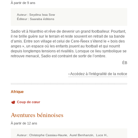
À partir de 9 ans
Auteur :
Seydina Issa Sow
Éditeur :
Saaraba éditions
Sadio vit à Nianthio et rêve de devenir un grand footballeur. Pourtant,
il ne brille guère sur le terrain et reste souvent en retrait de sa bande
d’amis. Entre son village et celui de Cere-Ñeex s’étend le « bois des
anges », un espace où les enfants jouent au football et qui nourrit
depuis longtemps tensions et rivalités. Lorsque ce lieu symbolique se
retrouve menacé, Sadio est contraint de sortir de l’ombre.
ÉB
› Accédez à l'intégralité de la notice
Afrique
Coup de cœur
Aventures béninoises
À partir de 12 ans
Auteur :
Christophe Cassiau-Haurie,
Aurel Benhanzin,
Luce H.,