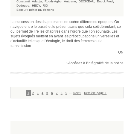
Constantin Adadja,
Roddy Agbo,
Antoane,
DECIXEAU,
Enock Frédy
Dedegbe,
HEDY,
RID
Éditeur :
Bénin BD éditions
La succession des chapitres met en scène différentes époques. On
navigue entre le passé et le présent sans que cela soit déroutant, ce
qui permet de lire les chapitres dans l’ordre que l’on souhaite. Les
sujets évoqués mettent en avant les préoccupations universelles et
d'actualité telles que l'écologie, le droit des femmes ou la
transmission.
ON
› Accédez à l'intégralité de la notice
Pagination
Page
1
Page
2
Page
3
Page
4
Page
5
Page
6
Page
7
Page
8
Page
9
…
Page
Next ›
Dernière
Dernière page »
courante
suivante
page