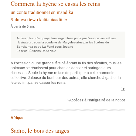
Comment la hyène se cassa les reins
un conte traditionnel en mandika
Suluuwo tewo katita ñaadii le
À partir de 6 ans
Auteur :
Issu d'un projet franco-gambien porté par l'association artEres
Illustrateur :
sous la conduite de Mary-des-ailes par les écoliers de
Serrekunda et de La Ferté-sous-Jouarre
Éditeur :
Éditions Dodo Vole
À l’occasion d’une grande fête célébrant la fin des récoltes, tous les
animaux se réunissent pour chanter, danser et partager leurs
richesses. Seule la hyène refuse de participer à cette harmonie
collective. Jalouse du bonheur des autres, elle cherche à gâcher la
fête et finit par se casser les reins.
ÉB
› Accédez à l'intégralité de la notice
Afrique
Sadio, le bois des anges