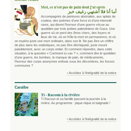
Moi, ce n’est pas de pain dont j’ai envie
أما أنا فلا أشتهي رغيف خبز
Accompagnés de peintures abstraites, aux aplats de
couleur, des poèmes d’une force et d’une intensité
rares, qui disent l’horreur d’une guerre vécue au
quotidien par trois poètes palestiniens de Gaza. Une
guerre où on perd des êtres chers, des foyers et
lieux de vie, où on frôle la mort en permanence, et où
on espère juste une mort ordinaire, dans son lit. Ne pas être un chiffre
de plus dans les statistiques, ne pas être déchiqueté, juste mourir
paisiblement, avec un corps entier. Et comment répondre, dans cette
situation, à la question « Comment tu vas ? », comment dire le quotidien
d’une guerre, les bombes, le manque de pain, de médicaments,
l’horreur des corps anonymes enfouis sous les décombres, les fosses
communes ?
› Accédez à l'intégralité de la notice
Caraïbe
Ti - Racoun à la rivière
Ti Racoun et sa famille passent la journée à la
rivière. Au programme : pique-nique et baignade !
› Accédez à l'intégralité de la notice