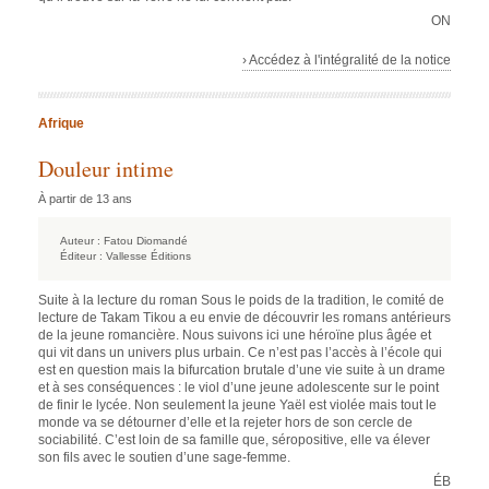
ON
› Accédez à l'intégralité de la notice
Afrique
Douleur intime
À partir de 13 ans
Auteur :
Fatou Diomandé
Éditeur :
Vallesse Éditions
Suite à la lecture du roman Sous le poids de la tradition, le comité de
lecture de Takam Tikou a eu envie de découvrir les romans antérieurs
de la jeune romancière. Nous suivons ici une héroïne plus âgée et
qui vit dans un univers plus urbain. Ce n’est pas l’accès à l’école qui
est en question mais la bifurcation brutale d’une vie suite à un drame
et à ses conséquences : le viol d’une jeune adolescente sur le point
de finir le lycée. Non seulement la jeune Yaël est violée mais tout le
monde va se détourner d’elle et la rejeter hors de son cercle de
sociabilité. C’est loin de sa famille que, séropositive, elle va élever
son fils avec le soutien d’une sage-femme.
ÉB