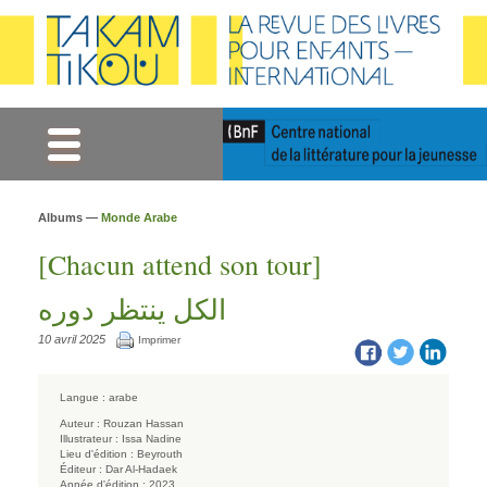
Gestion des cookies
Albums —
Monde Arabe
[Chacun attend son tour]
الكل ينتظر دوره
10 avril 2025
Imprimer
Langue :
arabe
Auteur :
Rouzan Hassan
Illustrateur :
Issa Nadine
Lieu d'édition :
Beyrouth
Éditeur :
Dar Al-Hadaek
Année d'édition :
2023