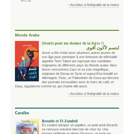
› Accédez à l'intégralité de la notice
Monde Arabe
[Souris pour me donner de la force !]
ابتسم لأكون أقوى
Asser a été choisi avec plusieurs autres jeunes de
son âge pour participer à une émission de téléréalité
appelée Teen Talent qui regroupe des candidats
originaires de différents pays du Monde arabe. Ainsi
Asser rencontrera Zayn et sa voix magnifique,
originaire de Deraa en Syrie et aujourd’hui installé en
Allemagne, Firas, un Palestinien de Gaza qui dessine
des portraits incroyables avec le marc de café, et
Dayy, égyptienne comme lui, qui chante elle aussi.
› Accédez à l'intégralité de la notice
Caraïbe
Rosalie et Ti Zandoli
En voulant attraper un papillon, un petit anoli (lézard)
se retrouve entraîné bien loin de chez lui. Une
histoire pétillante et pleine d’humour, un texte en