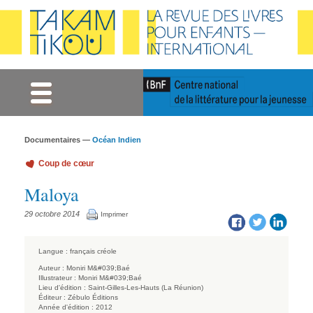
Gestion des cookies
Documentaires —
Océan Indien
Coup de cœur
Maloya
29 octobre 2014
Imprimer
Langue :
français
créole
Auteur :
Moniri M&#039;Baé
Illustrateur :
Moniri M&#039;Baé
Lieu d'édition :
Saint-Gilles-Les-Hauts (La Réunion)
Éditeur :
Zébulo Éditions
Année d'édition :
2012