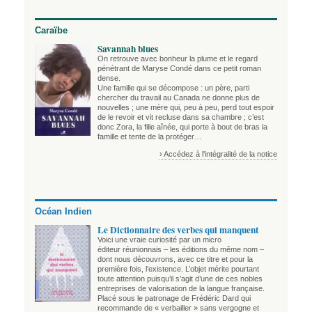
Caraïbe
Savannah blues
On retrouve avec bonheur la plume et le regard
pénétrant de Maryse Condé dans ce petit roman
dense.
Une famille qui se décompose : un père, parti
chercher du travail au Canada ne donne plus de
nouvelles ; une mère qui, peu à peu, perd tout espoir
de le revoir et vit recluse dans sa chambre ; c’est
donc Zora, la fille aînée, qui porte à bout de bras la
famille et tente de la protéger…
› Accédez à l'intégralité de la notice
Océan Indien
Le Dictionnaire des verbes qui manquent
Voici une vraie curiosité par un micro
éditeur réunionnais – les éditions du même nom –
dont nous découvrons, avec ce titre et pour la
première fois, l’existence. L’objet mérite pourtant
toute attention puisqu’il s’agit d’une de ces nobles
entreprises de valorisation de la langue française.
Placé sous le patronage de Frédéric Dard qui
recommande de « verbailler » sans vergogne et