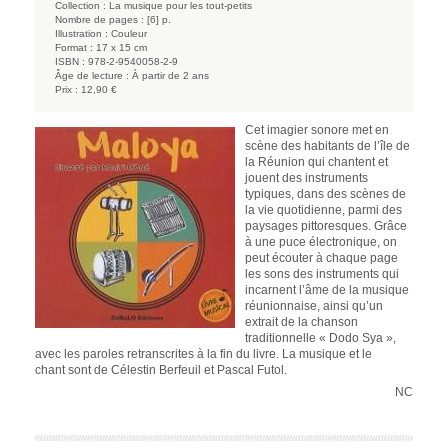
Collection :
La musique pour les tout-petits
Nombre de pages :
[6] p.
Illustration :
Couleur
Format :
17 x 15 cm
ISBN :
978-2-9540058-2-9
Âge de lecture :
À partir de 2 ans
Prix :
12,90 €
Cet imagier sonore met en
scène des habitants de l’île de
la Réunion qui chantent et
jouent des instruments
typiques, dans des scènes de
la vie quotidienne, parmi des
paysages pittoresques. Grâce
à une puce électronique, on
peut écouter à chaque page
les sons des instruments qui
incarnent l’âme de la musique
réunionnaise, ainsi qu’un
extrait de la chanson
traditionnelle « Dodo Sya »,
avec les paroles retranscrites à la fin du livre. La musique et le
chant sont de Célestin Berfeuil et Pascal Futol.
NC