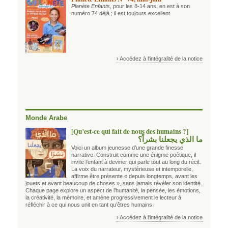
Planète Enfants
, pour les 8-14 ans, en est à son
numéro 74 déjà ; il est toujours excellent.
› Accédez à l'intégralité de la notice
Monde Arabe
[Qu’est-ce qui fait de nous des humains ?]
ما الذي يجعلنا بشراً؟
Voici un album jeunesse d’une grande finesse
narrative. Construit comme une énigme poétique, il
invite l’enfant à deviner qui parle tout au long du récit.
La voix du narrateur, mystérieuse et intemporelle,
affirme être présente « depuis longtemps, avant les
jouets et avant beaucoup de choses », sans jamais révéler son identité.
Chaque page explore un aspect de l’humanité, la pensée, les émotions,
la créativité, la mémoire, et amène progressivement le lecteur à
réfléchir à ce qui nous unit en tant qu’êtres humains.
› Accédez à l'intégralité de la notice