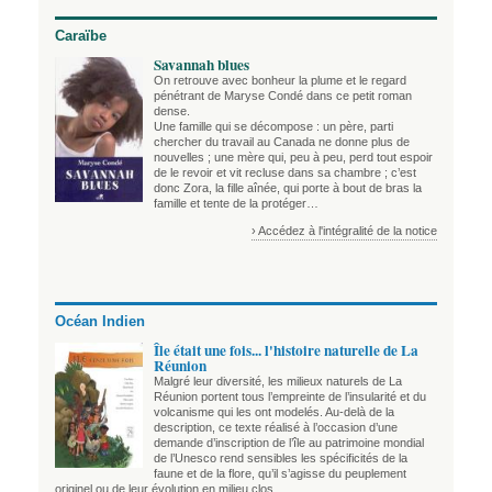
Caraïbe
Savannah blues
On retrouve avec bonheur la plume et le regard
pénétrant de Maryse Condé dans ce petit roman
dense.
Une famille qui se décompose : un père, parti
chercher du travail au Canada ne donne plus de
nouvelles ; une mère qui, peu à peu, perd tout espoir
de le revoir et vit recluse dans sa chambre ; c’est
donc Zora, la fille aînée, qui porte à bout de bras la
famille et tente de la protéger…
› Accédez à l'intégralité de la notice
Océan Indien
Île était une fois... l'histoire naturelle de La
Réunion
Malgré leur diversité, les milieux naturels de La
Réunion portent tous l’empreinte de l’insularité et du
volcanisme qui les ont modelés. Au-delà de la
description, ce texte réalisé à l’occasion d’une
demande d’inscription de l’île au patrimoine mondial
de l’Unesco rend sensibles les spécificités de la
faune et de la flore, qu’il s’agisse du peuplement
originel ou de leur évolution en milieu clos.