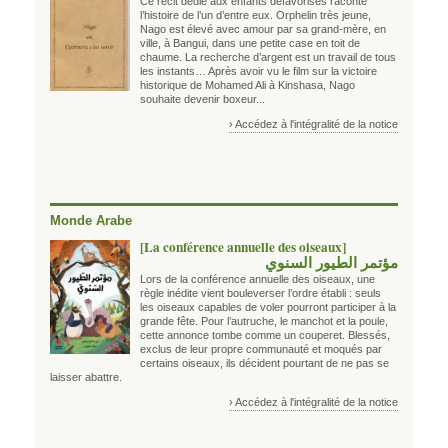
Ce récit dédié aux enfants défavorisés raconte
l’histoire de l’un d’entre eux. Orphelin très jeune,
Nago est élevé avec amour par sa grand-mère, en
ville, à Bangui, dans une petite case en toit de
chaume. La recherche d’argent est un travail de tous
les instants… Après avoir vu le film sur la victoire
historique de Mohamed Ali à Kinshasa, Nago
souhaite devenir boxeur...
› Accédez à l'intégralité de la notice
Monde Arabe
[La conférence annuelle des oiseaux]
مؤتمر الطيور السنوي
Lors de la conférence annuelle des oiseaux, une
règle inédite vient bouleverser l’ordre établi : seuls
les oiseaux capables de voler pourront participer à la
grande fête. Pour l’autruche, le manchot et la poule,
cette annonce tombe comme un couperet. Blessés,
exclus de leur propre communauté et moqués par
certains oiseaux, ils décident pourtant de ne pas se
laisser abattre.
› Accédez à l'intégralité de la notice