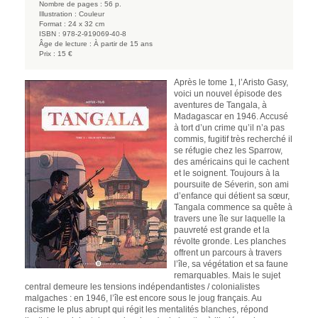
Nombre de pages :
56 p.
Illustration :
Couleur
Format :
24 x 32 cm
ISBN :
978-2-919069-40-8
Âge de lecture :
À partir de 15 ans
Prix :
15 €
Après le tome 1, l’Aristo Gasy,
voici un nouvel épisode des
aventures de Tangala, à
Madagascar en 1946. Accusé
à tort d’un crime qu’il n’a pas
commis, fugitif très recherché il
se réfugie chez les Sparrow,
des américains qui le cachent
et le soignent. Toujours à la
poursuite de Séverin, son ami
d’enfance qui détient sa sœur,
Tangala commence sa quête à
travers une île sur laquelle la
pauvreté est grande et la
révolte gronde. Les planches
offrent un parcours à travers
l’île, sa végétation et sa faune
remarquables. Mais le sujet
central demeure les tensions indépendantistes / colonialistes
malgaches : en 1946, l’île est encore sous le joug français. Au
racisme le plus abrupt qui régit les mentalités blanches, répond