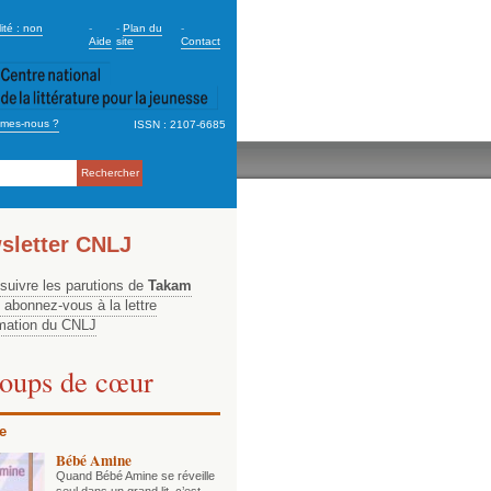
dary_2
ité : non
-
-
Plan du
-
Aide
site
Contact
mes-nous ?
ISSN : 2107-6685
ation
sletter CNLJ
 suivre les parutions de
Takam
, abonnez-vous à la lettre
rmation du CNLJ
oups de cœur
e
Bébé Amine
Quand Bébé Amine se réveille