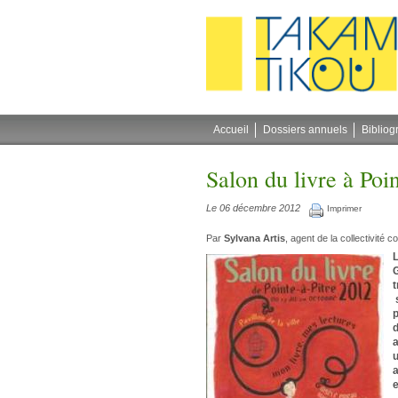
Gestion des cookies
Accueil
Dossiers annuels
Bibliog
Salon du livre à Poin
Le 06 décembre 2012
Imprimer
Par
Sylvana Artis
, agent de la collectivité
L
G
t
s
p
d
a
u
a
e