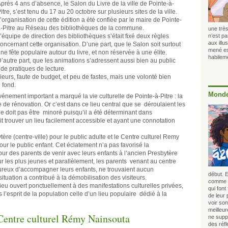
près 4 ans d’absence, le Salon du Livre de la ville de Pointe-à-
itre, s’est tenu du 17 au 20 octobre sur plusieurs sites de la ville.
’organisation de cette édition a été confiée par le maire de Pointe-
-Pitre au Réseau des bibliothèques de la commune.
une trè
’équipe de direction des bibliothèques s’était fixé deux règles
n’est pa
aux illu
oncernant cette organisation. D’une part, que le Salon soit surtout
mené es
ne fête populaire autour du livre, et non réservée à une élite.
habilem
’autre part, que les animations s’adressent aussi bien au public
de pratiques de lecture.
rieurs, faute de budget, et peu de fastes, mais une volonté bien
 fond.
Monde
énement important a marqué la vie culturelle de Pointe-à-Pitre : la
 de rénovation. Or c’est dans ce lieu central que se déroulaient les
ne doit pas être minoré puisqu’il a été déterminant dans
ait trouver un lieu facilement accessible et ayant une connotation
tère (centre-ville) pour le public adulte et le Centre culturel Remy
ur le public enfant. Cet éclatement n’a pas favorisé la
e pour des parents de venir avec leurs enfants à l’ancien Presbytère
ur les plus jeunes et parallèlement, les parents venant au centre
ureux d’accompagner leurs enfants, ne trouvaient aucun
début. E
ituation a contribué à la démobilisation des visiteurs.
comme b
eu ouvert ponctuellement à des manifestations culturelles privées,
qui fon
 l’esprit de la population celle d’un lieu populaire dédié à la
de leur 
voir son
meilleu
 Centre culturel Rémy Nainsouta
ne suppo
des réfl