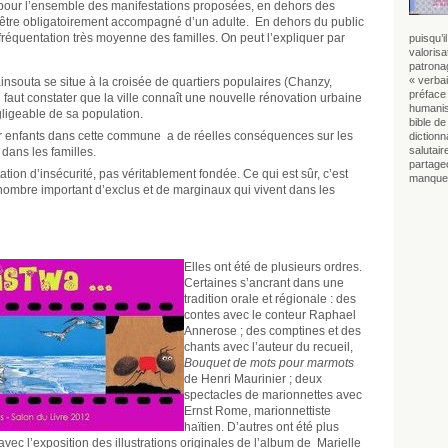
e pour l’ensemble des manifestations proposées, en dehors des
t être obligatoirement accompagné d’un adulte. En dehors du public
fréquentation très moyenne des familles. On peut l’expliquer par
puisqu’i
valorisa
patrona
« verba
nsouta se situe à la croisée de quartiers populaires (Chanzy,
préface 
l faut constater que la ville connaît une nouvelle rénovation urbaine
humanism
gligeable de sa population.
bible de
r enfants dans cette commune a de réelles conséquences sur les
diction
salutai
 dans les familles.
partage
ion d’insécurité, pas véritablement fondée. Ce qui est sûr, c’est
manque 
nombre important d’exclus et de marginaux qui vivent dans les
Elles ont été de plusieurs ordres.
Certaines s’ancrant dans une
tradition orale et régionale : des
contes avec le conteur Raphael
Annerose ; des comptines et des
chants avec l’auteur du recueil,
Bouquet de mots pour marmots
de Henri Maurinier ; deux
spectacles de marionnettes avec
Ernst Rome, marionnettiste
haïtien. D’autres ont été plus
avec l’exposition des illustrations originales de l’album de Marielle