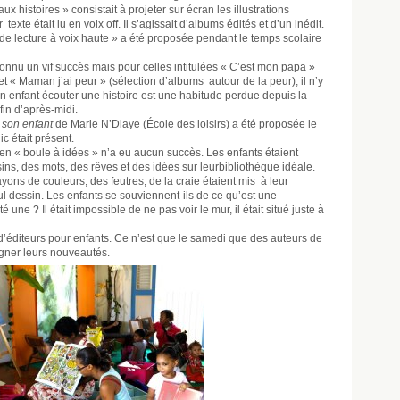
aux histoires » consistait à projeter sur écran les illustrations
exte était lu en voix off. Il s’agissait d’albums édités et d’un inédit.
 de lecture à voix haute » a été proposée pendant le temps scolaire
nnu un vif succès mais pour celles intitulées « C’est mon papa »
t « Maman j’ai peur » (sélection d’albums autour de la peur), il n’y
on enfant écouter une histoire est une habitude perdue depuis la
fin d’après-midi.
 son enfant
de Marie N’Diaye (École des loisirs) a été proposée le
c était présent.
 en « boule à idées » n’a eu aucun succès. Les enfants étaient
ssins, des mots, des rêves et des idées sur leurbibliothèque idéale.
yons de couleurs, des feutres, de la craie étaient mis à leur
l dessin. Les enfants se souviennent-ils de ce qu’est une
 une ? Il était impossible de ne pas voir le mur, il était situé juste à
ni d’éditeurs pour enfants. Ce n’est que le samedi que des auteurs de
gner leurs nouveautés.