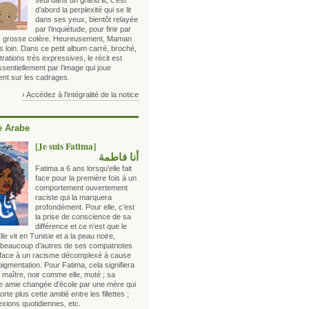
seul dans un grand lit, c’est
d’abord la perplexité qui se lit
dans ses yeux, bientôt relayée
par l’inquiétude, pour finir par
s grosse colère. Heureusement, Maman
s loin. Dans ce petit album carré, broché,
strations très expressives, le récit est
sentiellement par l’image qui joue
ent sur les cadrages.
› Accédez à l'intégralité de la notice
 Arabe
[Je suis Fatima]
أنا فاطمة
Fatima a 6 ans lorsqu’elle fait
face pour la première fois à un
comportement ouvertement
raciste qui la marquera
profondément. Pour elle, c’est
la prise de conscience de sa
différence et ce n’est que le
lle vit en Tunisie et a la peau noire,
eaucoup d’autres de ses compatriotes
t face à un racisme décomplexé à cause
pigmentation. Pour Fatima, cela signifiera
 maître, noir comme elle, muté ; sa
re amie changée d’école par une mère qui
rte plus cette amitié entre les fillettes ;
exions quotidiennes, etc.