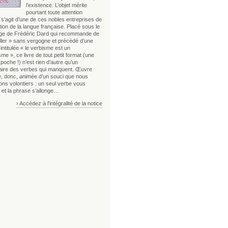
l’existence. L’objet mérite
pourtant toute attention
l s’agit d’une de ces nobles entreprises de
tion de la langue française. Placé sous le
ge de Frédéric Dard qui recommande de
iller » sans vergogne et précédé d’une
intitulée « le verbisme est un
e », ce livre de tout petit format (une
 poche !) n’est rien d’autre qu’un
naire des verbes qui manquent. Œuvre
re, donc, animée d’un souci que nous
ons volontiers : un seul verbe vous
et la phrase s’allonge…
› Accédez à l'intégralité de la notice