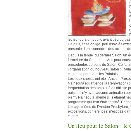
A
P
L
à
L
c
u
D
lecteur qu’à un public ayant peu ou pas 
De plus, crise oblige, peu d’invités exté
présente d’entreprendre des actions de
Depuis la tenue du dernier Salon, un év
fermeture du Centre des Arts pour cause
précédentes éditions du Salon. Ce fait 
l’organisation du nouveau salon : il fall
culturelle pour tous les Pointois.
Les lieux choisis ont été l’Ancien Presby
Nainsouta (quartier de la Rénovation) po
fréquentation des lieux. Il était difficil
puisqu’il n’y avait aucune animation po
Remy Nainsouta, même s’ils étaient he
programme qui leur était destiné. Cette s
L’image même de l’Ancien Presbytère, li
expositions, conférences, n’est pas dans
culture.
Un lieu pour le Salon : le