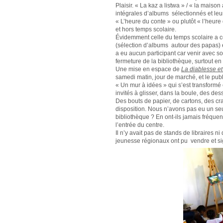
Plaisir. « La kaz a listwa » / « la maison 
intégrales d’albums sélectionnés et leur t
« L’heure du conte » ou plutôt « l’heure
et hors temps scolaire.
Évidemment celle du temps scolaire a co
(sélection d’albums autour des papas) e
a eu aucun participant car venir avec s
fermeture de la bibliothèque, surtout en 
Une mise en espace de
La diablesse et
samedi matin, jour de marché, et le publi
« Un mur à idées » qui s’est transformé
invités à glisser, dans la boule, des de
Des bouts de papier, de cartons, des cra
disposition. Nous n’avons pas eu un seu
bibliothèque ? En ont-ils jamais fréquenté
l’entrée du centre.
Il n’y avait pas de stands de libraires 
jeunesse régionaux ont pu vendre et si