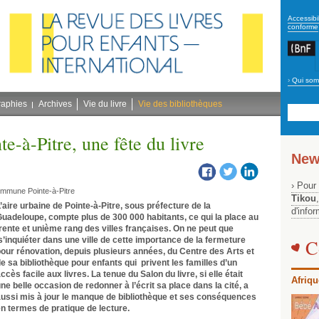
secon
Accessibil
conforme
›
Qui som
Navig
bleu
raphies
Archives
Vie du livre
Vie des bibliothèques
te-à-Pitre, une fête du livre
New
› Pour
 commune Pointe-à-Pitre
Tikou
’aire urbaine de Pointe-à-Pitre, sous préfecture de la
d'info
uadeloupe, compte plus de 300 000 habitants, ce qui la place au
rente et unième rang des villes françaises. On ne peut que
’inquiéter dans une ville de cette importance de la fermeture
C
our rénovation, depuis plusieurs années, du Centre des Arts et
e sa bibliothèque pour enfants qui privent les familles d’un
ccès facile aux livres. La tenue du Salon du livre, si elle était
Afriqu
ne belle occasion de redonner à l’écrit sa place dans la cité, a
ussi mis à jour le manque de bibliothèque et ses conséquences
n termes de pratique de lecture.