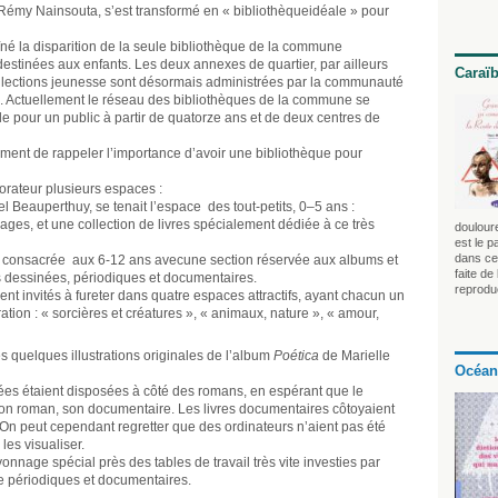
l Rémy Nainsouta, s’est transformé en « bibliothèqueidéale » pour
îné la disparition de la seule bibliothèque de la commune
estinées aux enfants. Les deux annexes de quartier, par ailleurs
Caraï
llections jeunesse sont désormais administrées par la communauté
. Actuellement le réseau des bibliothèques de la commune se
pour un public à partir de quatorze ans et de deux centres de
ment de rappeler l’importance d’avoir une bibliothèque pour
orateur plusieurs espaces :
l Beauperthuy, se tenait l’espace des tout-petits, 0–5 ans :
ges, et une collection de livres spécialement dédiée à ce très
douloure
est le p
dans ce 
ait consacrée aux 6-12 ans avecune section réservée aux albums et
faite de
 dessinées, périodiques et documentaires.
reprodu
ient invités à fureter dans quatre espaces attractifs, ayant chacun un
tion : « sorcières et créatures », « animaux, nature », « amour,
s quelques illustrations originales de l’album
Poética
de Marielle
Océan
nées étaient disposées à côté des romans, en espérant que le
on roman, son documentaire. Les livres documentaires côtoyaient
n peut cependant regretter que des ordinateurs n’aient pas été
les visualiser.
onnage spécial près des tables de travail très vite investies par
re périodiques et documentaires.