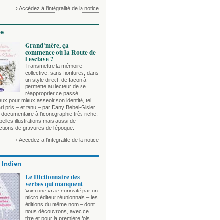
› Accédez à l'intégralité de la notice
be
Grand'mère, ça
commence où la Route de
l'esclave ?
Transmettre la mémoire
collective, sans fioritures, dans
un style direct, de façon à
permette au lecteur de se
réapproprier ce passé
ux pour mieux asseoir son identité, tel
ari pris – et tenu – par Dany Bebel-Gisler
documentaire à l’iconographie très riche,
 belles illustrations mais aussi de
ctions de gravures de l’époque.
› Accédez à l'intégralité de la notice
 Indien
Le Dictionnaire des
verbes qui manquent
Voici une vraie curiosité par un
micro éditeur réunionnais – les
éditions du même nom – dont
nous découvrons, avec ce
titre et pour la première fois,