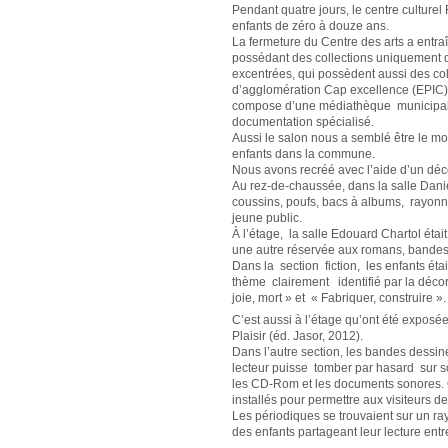
Pendant quatre jours, le centre culture
enfants de zéro à douze ans.
La fermeture du Centre des arts a entra
possédant des collections uniquement d
excentrées, qui possèdent aussi des co
d’agglomération Cap excellence (EPIC)
compose d’une médiathèque municipale 
documentation spécialisé.
Aussi le salon nous a semblé être le mo
enfants dans la commune.
Nous avons recréé avec l’aide d’un déc
Au rez-de-chaussée, dans la salle Danie
coussins, poufs, bacs à albums, rayonna
jeune public.
À l’étage, la salle Edouard Chartol ét
une autre réservée aux romans, bandes
Dans la section fiction, les enfants éta
thème clairement identifié par la décora
joie, mort » et « Fabriquer, construire ».
C’est aussi à l’étage qu’ont été exposée
Plaisir (éd. Jasor, 2012).
Dans l’autre section, les bandes dessi
lecteur puisse tomber par hasard sur s
les CD-Rom et les documents sonores. O
installés pour permettre aux visiteurs de 
Les périodiques se trouvaient sur un ray
des enfants partageant leur lecture ent