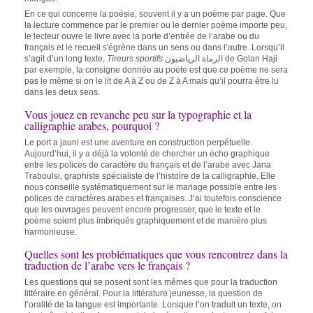
En ce qui concerne la poésie, souvent il y a un poème par page. Que
la lecture commence par le premier ou le dernier poème importe peu,
le lecteur ouvre le livre avec la porte d’entrée de l’arabe ou du
français et le recueil s'égrène dans un sens ou dans l’autre. Lorsqu’il
s’agit d’un long texte,
Tireurs sportifs
الرماة الرياضيون de Golan Haji
par exemple, la consigne donnée au poète est que ce poème ne sera
pas le même si on le lit de A à Z ou de Z à A mais qu’il pourra être lu
dans les deux sens.
Vous jouez en revanche peu sur la typographie et la
calligraphie arabes, pourquoi ?
Le port a jauni est une aventure en construction perpétuelle.
Aujourd’hui, il y a déjà la volonté de chercher un écho graphique
entre les polices de caractère du français et de l’arabe avec Jana
Traboulsi, graphiste spécialiste de l’histoire de la calligraphie. Elle
nous conseille systématiquement sur le mariage possible entre les
polices de caractères arabes et françaises. J’ai toutefois conscience
que les ouvrages peuvent encore progresser, que le texte et le
poème soient plus imbriqués graphiquement et de manière plus
harmonieuse.
Quelles sont les problématiques que vous rencontrez dans la
traduction de l’arabe vers le français ?
Les questions qui se posent sont les mêmes que pour la traduction
littéraire en général. Pour la littérature jeunesse, la question de
l’oralité de la langue est importante. Lorsque l’on traduit un texte, on