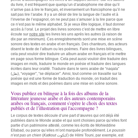
du livre, il est fréquent que quelqu’un d’arabophone me dise qu’il
n’arrive pas à lire le français, et inversement un francophone qu’il ne
sait pas lire l’arabe. Il y a un désir de lire la langue de l’autre et à
l’inverse de l’espagnol, on ne peut pas s’amuser à la lire parce que
ce n’est pas le même alphabet. Si je veux être logique, il faut donner
accès à l’oral. Le projet des livres sonores c’est de mettre en libre
écoute sur
notre site
les livres les uns après les autres (à raison de
dix par an minimum). Ces enregistrements sont une mise en scène
sonore des textes en arabe et en français. Des chanteurs, des acteurs
disent le texte de l’album ou les poèmes. Faire des livres bilingues,
cela peut vouloir dire traduire un album arabe en français et le mettre
en page sous forme bilingue. Cela peut aussi vouloir dire traduire des
images en mots, traduire le monde en poésie et traduire des langues
écrites dans leur oralité. Traduire dans le sens arabe de “naqala”
(نقل), “voyager”, “se déplacer”. Ainsi, tout comme on travaille sur la
poésie qui est une forme de traduction du monde, on traduit des
images en mots et des poèmes dans une mise en scène sonore.
Vous publiez en bilingue à la fois des albums de la
littérature jeunesse arabe et des auteurs contemporains
arabes ou français, comment s’opère le choix des textes
publiés et de l’illustration qui l'accompagne ?
Le corpus de textes découle d’une part d’œuvres qui ont déjà été
publiées dans le Monde arabe et qui sont choisies parce qu’elles font
partie d’un patrimoine attesté, comme les écrits de Mohieddine
Ellabad, ou parce qu’elles m’ont marquée profondément.
Le poussin
n’est pas un chien
(
Katkout
كتكوت) de Hilmi Touni, par exemple, est