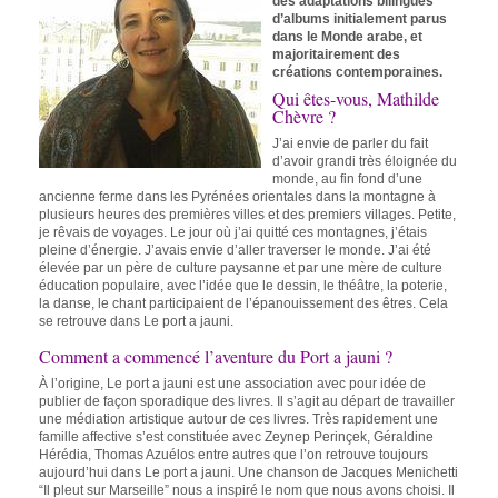
des adaptations bilingues
d’albums initialement parus
dans le Monde arabe, et
majoritairement des
créations contemporaines.
Qui êtes-vous, Mathilde
Chèvre ?
J’ai envie de parler du fait
d’avoir grandi très éloignée du
monde, au fin fond d’une
ancienne ferme dans les Pyrénées orientales dans la montagne à
plusieurs heures des premières villes et des premiers villages. Petite,
je rêvais de voyages. Le jour où j’ai quitté ces montagnes, j’étais
pleine d’énergie. J’avais envie d’aller traverser le monde. J’ai été
élevée par un père de culture paysanne et par une mère de culture
éducation populaire, avec l’idée que le dessin, le théâtre, la poterie,
la danse, le chant participaient de l’épanouissement des êtres. Cela
se retrouve dans Le port a jauni.
Comment a commencé l’aventure du Port a jauni ?
À l’origine, Le port a jauni est une association avec pour idée de
publier de façon sporadique des livres. Il s’agit au départ de travailler
une médiation artistique autour de ces livres. Très rapidement une
famille affective s’est constituée avec Zeynep Perinçek, Géraldine
Hérédia, Thomas Azuélos entre autres que l’on retrouve toujours
aujourd’hui dans Le port a jauni. Une chanson de Jacques Menichetti
“Il pleut sur Marseille” nous a inspiré le nom que nous avons choisi. Il