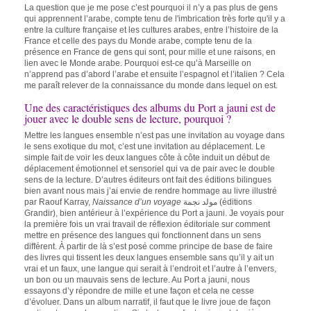
La question que je me pose c’est pourquoi il n’y a pas plus de gens
qui apprennent l’arabe, compte tenu de l'imbrication très forte qu'il y a
entre la culture française et les cultures arabes, entre l’histoire de la
France et celle des pays du Monde arabe, compte tenu de la
présence en France de gens qui sont, pour mille et une raisons, en
lien avec le Monde arabe. Pourquoi est-ce qu’à Marseille on
n’apprend pas d’abord l’arabe et ensuite l’espagnol et l’italien ? Cela
me paraît relever de la connaissance du monde dans lequel on est.
Une des caractéristiques des albums du Port a jauni est de
jouer avec le double sens de lecture, pourquoi ?
Mettre les langues ensemble n’est pas une invitation au voyage dans
le sens exotique du mot, c’est une invitation au déplacement. Le
simple fait de voir les deux langues côte à côte induit un début de
déplacement émotionnel et sensoriel qui va de pair avec le double
sens de la lecture. D’autres éditeurs ont fait des éditions bilingues
bien avant nous mais j’ai envie de rendre hommage au livre illustré
par Raouf Karray,
Naissance d’un voyage
مولد نجمة (éditions
Grandir), bien antérieur à l’expérience du Port a jauni. Je voyais pour
la première fois un vrai travail de réflexion éditoriale sur comment
mettre en présence des langues qui fonctionnent dans un sens
différent. À partir de là s’est posé comme principe de base de faire
des livres qui tissent les deux langues ensemble sans qu’il y ait un
vrai et un faux, une langue qui serait à l’endroit et l’autre à l’envers,
un bon ou un mauvais sens de lecture. Au Port a jauni, nous
essayons d’y répondre de mille et une façon et cela ne cesse
d’évoluer. Dans un album narratif, il faut que le livre joue de façon