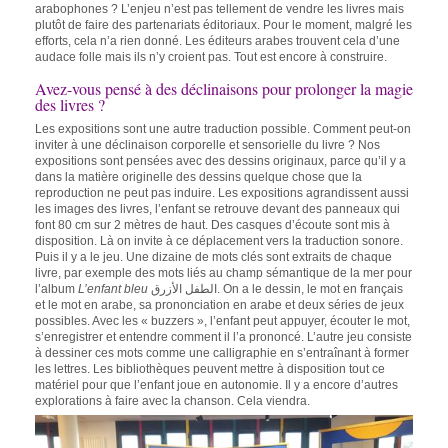
arabophones ? L’enjeu n’est pas tellement de vendre les livres mais
plutôt de faire des partenariats éditoriaux. Pour le moment, malgré les
efforts, cela n’a rien donné. Les éditeurs arabes trouvent cela d’une
audace folle mais ils n’y croient pas. Tout est encore à construire.
Avez-vous pensé à des déclinaisons pour prolonger la magie
des livres ?
Les expositions sont une autre traduction possible. Comment peut-on
inviter à une déclinaison corporelle et sensorielle du livre ? Nos
expositions sont pensées avec des dessins originaux, parce qu’il y a
dans la matière originelle des dessins quelque chose que la
reproduction ne peut pas induire. Les expositions agrandissent aussi
les images des livres, l’enfant se retrouve devant des panneaux qui
font 80 cm sur 2 mètres de haut. Des casques d’écoute sont mis à
disposition. Là on invite à ce déplacement vers la traduction sonore.
Puis il y a le jeu. Une dizaine de mots clés sont extraits de chaque
livre, par exemple des mots liés au champ sémantique de la mer pour
l’album
L’enfant bleu
الطفل الأزرق. On a le dessin, le mot en français
et le mot en arabe, sa prononciation en arabe et deux séries de jeux
possibles. Avec les « buzzers », l’enfant peut appuyer, écouter le mot,
s’enregistrer et entendre comment il l’a prononcé. L’autre jeu consiste
à dessiner ces mots comme une calligraphie en s’entraînant à former
les lettres. Les bibliothèques peuvent mettre à disposition tout ce
matériel pour que l’enfant joue en autonomie. Il y a encore d’autres
explorations à faire avec la chanson. Cela viendra.