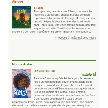
Afrique
Le défi
Trois garçons, peut-être des frères, sont assis les
marches d’un escalier, chaque marche semblant
reproduire la hiérarchie de leur âge. Un soir, les deux
grands obligent le petit à acheter des kouli-koulis
chez Tante Baké, une vieille femme solitaire dont tout
le quartier se méfie. Terrifiés par les rumeurs qui
circulent à son sujet, il pénètre chez elle en imaginant mille dangers.
› Accédez à l'intégralité de la notice
Monde Arabe
[Je suis Fatima]
أنا فاطمة
Fatima a 6 ans lorsqu’elle fait face pour la première
fois à un comportement ouvertement raciste qui la
marquera profondément. Pour elle, c’est la prise de
conscience de sa différence et ce n’est que le début.
Elle vit en Tunisie et a la peau noire, comme
beaucoup d’autres de ses compatriotes qui font face
à un racisme décomplexé à cause de leur
pigmentation. Pour Fatima, cela signifiera voir son maître, noir comme
elle, muté ; sa meilleure amie changée d’école par une mère qui ne