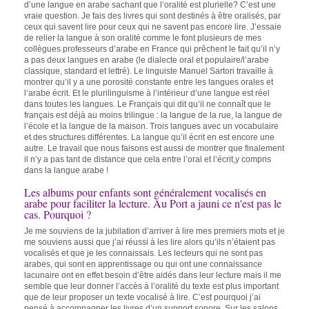
d’une langue en arabe sachant que l’oralité est plurielle? C’est une
vraie question. Je fais des livres qui sont destinés à être oralisés, par
ceux qui savent lire pour ceux qui ne savent pas encore lire. J’essaie
de relier la langue à son oralité comme le font plusieurs de mes
collègues professeurs d’arabe en France qui prêchent le fait qu’il n’y
a pas deux langues en arabe (le dialecte oral et populaire/l’arabe
classique, standard et lettré). Le linguiste Manuel Sartori travaille à
montrer qu’il y a une porosité constante entre les langues orales et
l’arabe écrit. Et le plurilinguisme à l’intérieur d’une langue est réel
dans toutes les langues. Le Français qui dit qu’il ne connaît que le
français est déjà au moins trilingue : la langue de la rue, la langue de
l’école et la langue de la maison. Trois langues avec un vocabulaire
et des structures différentes. La langue qu’il écrit en est encore une
autre. Le travail que nous faisons est aussi de montrer que finalement
il n’y a pas tant de distance que cela entre l’oral et l’écrit,y compris
dans la langue arabe !
Les albums pour enfants sont généralement vocalisés en
arabe pour faciliter la lecture. Au Port a jauni ce n'est pas le
cas. Pourquoi ?
Je me souviens de la jubilation d’arriver à lire mes premiers mots et je
me souviens aussi que j’ai réussi à les lire alors qu’ils n’étaient pas
vocalisés et que je les connaissais. Les lecteurs qui ne sont pas
arabes, qui sont en apprentissage ou qui ont une connaissance
lacunaire ont en effet besoin d’être aidés dans leur lecture mais il me
semble que leur donner l’accès à l’oralité du texte est plus important
que de leur proposer un texte vocalisé à lire. C’est pourquoi j’ai
pensé à accompagner les livres d’un support sonore. Sur les salons