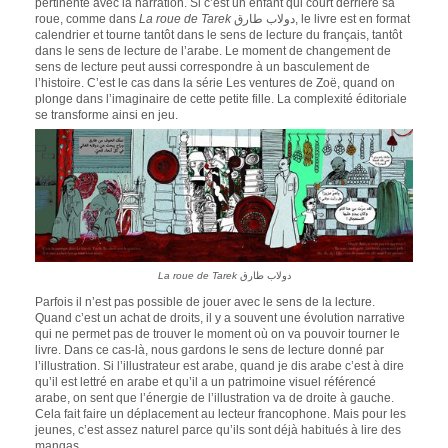
pertinente avec la narration. Si c’est un enfant qui court derrière sa
roue, comme dans
La roue de Tarek
دولاب طارق, le livre est en format
calendrier et tourne tantôt dans le sens de lecture du français, tantôt
dans le sens de lecture de l’arabe. Le moment de changement de
sens de lecture peut aussi correspondre à un basculement de
l’histoire. C’est le cas dans la série Les ventures de Zoë, quand on
plonge dans l’imaginaire de cette petite fille. La complexité éditoriale
se transforme ainsi en jeu.
La roue de Tarek
دولاب طارق
Parfois il n’est pas possible de jouer avec le sens de la lecture.
Quand c’est un achat de droits, il y a souvent une évolution narrative
qui ne permet pas de trouver le moment où on va pouvoir tourner le
livre. Dans ce cas-là, nous gardons le sens de lecture donné par
l’illustration. Si l’illustrateur est arabe, quand je dis arabe c’est à dire
qu’il est lettré en arabe et qu’il a un patrimoine visuel référencé
arabe, on sent que l’énergie de l’illustration va de droite à gauche.
Cela fait faire un déplacement au lecteur francophone. Mais pour les
jeunes, c’est assez naturel parce qu’ils sont déjà habitués à lire des
mangas.