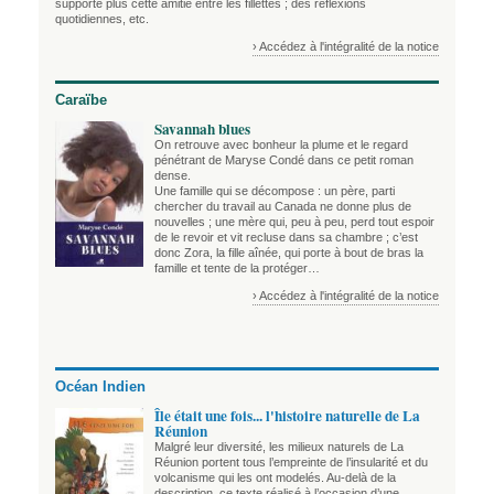
supporte plus cette amitié entre les fillettes ; des réflexions
quotidiennes, etc.
› Accédez à l'intégralité de la notice
Caraïbe
Savannah blues
On retrouve avec bonheur la plume et le regard
pénétrant de Maryse Condé dans ce petit roman
dense.
Une famille qui se décompose : un père, parti
chercher du travail au Canada ne donne plus de
nouvelles ; une mère qui, peu à peu, perd tout espoir
de le revoir et vit recluse dans sa chambre ; c’est
donc Zora, la fille aînée, qui porte à bout de bras la
famille et tente de la protéger…
› Accédez à l'intégralité de la notice
Océan Indien
Île était une fois... l'histoire naturelle de La
Réunion
Malgré leur diversité, les milieux naturels de La
Réunion portent tous l’empreinte de l’insularité et du
volcanisme qui les ont modelés. Au-delà de la
description, ce texte réalisé à l’occasion d’une