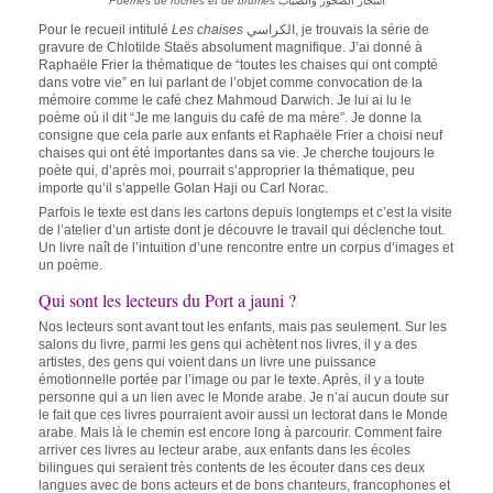
Poèmes de roches et de brumes
أشجار الصخور والضباب
Pour le recueil intitulé
Les chaises
الكراسي, je trouvais la série de
gravure de Chlotilde Staës absolument magnifique. J’ai donné à
Raphaële Frier la thématique de “toutes les chaises qui ont compté
dans votre vie” en lui parlant de l’objet comme convocation de la
mémoire comme le café chez Mahmoud Darwich. Je lui ai lu le
poème où il dit “Je me languis du café de ma mère”. Je donne la
consigne que cela parle aux enfants et Raphaële Frier a choisi neuf
chaises qui ont été importantes dans sa vie. Je cherche toujours le
poète qui, d’après moi, pourrait s’approprier la thématique, peu
importe qu’il s’appelle Golan Haji ou Carl Norac.
Parfois le texte est dans les cartons depuis longtemps et c’est la visite
de l’atelier d’un artiste dont je découvre le travail qui déclenche tout.
Un livre naît de l’intuition d’une rencontre entre un corpus d’images et
un poème.
Qui sont les lecteurs du Port a jauni ?
Nos lecteurs sont avant tout les enfants, mais pas seulement. Sur les
salons du livre, parmi les gens qui achètent nos livres, il y a des
artistes, des gens qui voient dans un livre une puissance
émotionnelle portée par l’image ou par le texte. Après, il y a toute
personne qui a un lien avec le Monde arabe. Je n’ai aucun doute sur
le fait que ces livres pourraient avoir aussi un lectorat dans le Monde
arabe. Mais là le chemin est encore long à parcourir. Comment faire
arriver ces livres au lecteur arabe, aux enfants dans les écoles
bilingues qui seraient très contents de les écouter dans ces deux
langues avec de bons acteurs et de bons chanteurs, francophones et