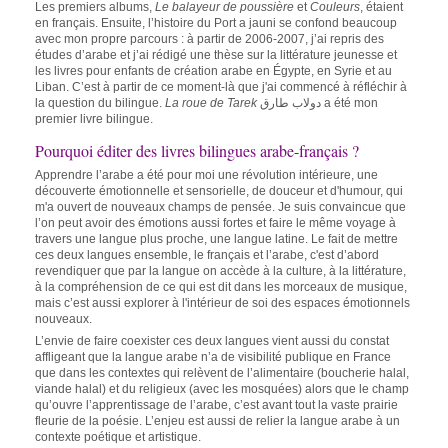
Les premiers albums,
Le balayeur de poussière
et
Couleurs
, étaient
en français. Ensuite, l’histoire du Port a jauni se confond beaucoup
avec mon propre parcours : à partir de 2006-2007, j’ai repris des
études d’arabe et j’ai rédigé une thèse sur la littérature jeunesse et
les livres pour enfants de création arabe en Égypte, en Syrie et au
Liban. C’est à partir de ce moment-là que j'ai commencé à réfléchir à
la question du bilingue.
La roue de Tarek
دولاب طارق a été mon
premier livre bilingue.
Pourquoi éditer des livres bilingues arabe-français ?
Apprendre l’arabe a été pour moi une révolution intérieure, une
découverte émotionnelle et sensorielle, de douceur et d'humour, qui
m'a ouvert de nouveaux champs de pensée. Je suis convaincue que
l’on peut avoir des émotions aussi fortes et faire le même voyage à
travers une langue plus proche, une langue latine. Le fait de mettre
ces deux langues ensemble, le français et l’arabe, c'est d’abord
revendiquer que par la langue on accède à la culture, à la littérature,
à la compréhension de ce qui est dit dans les morceaux de musique,
mais c’est aussi explorer à l'intérieur de soi des espaces émotionnels
nouveaux.
L’envie de faire coexister ces deux langues vient aussi du constat
affligeant que la langue arabe n’a de visibilité publique en France
que dans les contextes qui relèvent de l’alimentaire (boucherie halal,
viande halal) et du religieux (avec les mosquées) alors que le champ
qu’ouvre l’apprentissage de l’arabe, c’est avant tout la vaste prairie
fleurie de la poésie. L’enjeu est aussi de relier la langue arabe à un
contexte poétique et artistique.