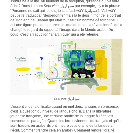
s’entraîne à le lire. Au moment de la réception, qu’est-ce qui va faire
écho? Dans l’album
Sept vies
سبع أرواح par exemple, il y a la phrase
“Personne ne sait qui je suis, je suis “ashwâ’î” (عشوائي). “Achwâ’î”
peut être traduit par “désordonné” mais là le dessin montre le portrait
de Mohieddine Ellabad qui était tout sauf un homme désordonné. Il
est une figure presque anarchiste, quelqu’un qui a révolutionné, qui a
changé le regard du rapport à l’image dans le Monde arabe. Du
coup, c’est la traduction “anarchique” qui a été retenue.
Sept vies
سبع أرواح
L’essentiel de la difficulté quand on met deux langues en présence,
c’est la question du niveau de langue choisi. Dans la littérature
jeunesse française, une certaine oralité de la langue à l’écrit est
convenue et partagée. Quand les textes viennent du français et qu’ils
sont traduits en arabe, ils ont intégré cette oralité de la langue à
l’écrit. Comment rendre cela en arabe? Comment rendre l’oralité