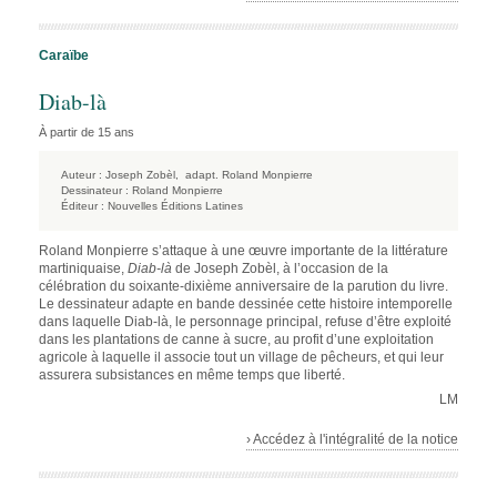
Caraïbe
Diab-là
À partir de 15 ans
Auteur :
Joseph Zobèl,
adapt. Roland Monpierre
Dessinateur :
Roland Monpierre
Éditeur :
Nouvelles Éditions Latines
Roland Monpierre s’attaque à une œuvre importante de la littérature
martiniquaise,
Diab-là
de Joseph Zobèl, à l’occasion de la
célébration du soixante-dixième anniversaire de la parution du livre.
Le dessinateur adapte en bande dessinée cette histoire intemporelle
dans laquelle Diab-là, le personnage principal, refuse d’être exploité
dans les plantations de canne à sucre, au profit d’une exploitation
agricole à laquelle il associe tout un village de pêcheurs, et qui leur
assurera subsistances en même temps que liberté.
LM
› Accédez à l'intégralité de la notice