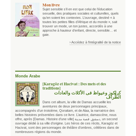
Mon livre
Sujet sensible s’il en est que celui de l’éducation
sexuelle, des pratiques sociales et culturelles, quels
qu’en soient les contextes. L’ouvrage, destiné « à
toutes les petites filles d’Afrique et du monde », sait
trouver un mode, un ton justes, accordés à une
approche à hauteur d’enfant, directe, sensible… et
gaie.
› Accédez à l'intégralité de la notice
Monde Arabe
[Karagöz et Hacivat : Des mets et des
traditions]
كراكوز وعيواظ فى الأكلات والعادات
الظِّراف
Dans cet album, la ville de Damas accueille les
aventures de deux personnages principaux,
accompagnés d’un troisième, Qoraitam, et de Alaa, la narratrice des
belles histoires présentées dans ce livre. L’autrice, damascène, nous
offre, après
[Damas. Histoire d’une ville] دمشق. قصة مدينة
, un second
ouvrage dédié à sa ville d’origine. Les héros de ces récits, Karagöz et
Hacivat, sont des personnages de théâtre d’ombres, célèbres dans de
nombreuses régions du monde.