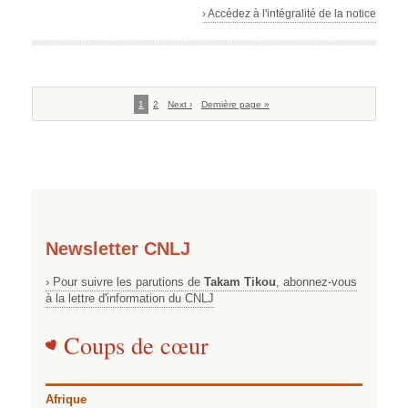
› Accédez à l'intégralité de la notice
Pagination
Page
1
Page
2
Page
Next ›
Dernière
Dernière page »
courante
suivante
page
Newsletter CNLJ
› Pour suivre les parutions de
Takam Tikou
, abonnez-vous
à la lettre d'information du CNLJ
Coups de cœur
Afrique