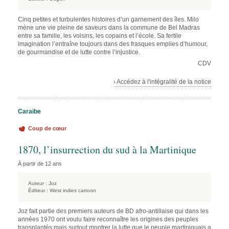
Cinq petites et turbulentes histoires d’un garnement des îles. Milo
mène une vie pleine de saveurs dans la commune de Bel Madras
entre sa famille, les voisins, les copains et l’école. Sa fertile
imagination l’entraîne toujours dans des frasques emplies d’humour,
de gourmandise et de lutte contre l’injustice.
CDV
› Accédez à l'intégralité de la notice
Caraïbe
Coup de cœur
1870, l’insurrection du sud à la Martinique
À partir de 12 ans
Auteur :
Joz
Éditeur :
West indies cartoon
Joz fait partie des premiers auteurs de BD afro-antillaise qui dans les
années 1970 ont voulu faire reconnaître les origines des peuples
transplantés mais surtout montrer la lutte que le peuple martiniquais a