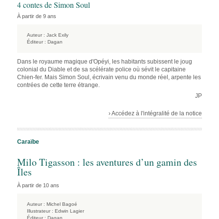
4 contes de Simon Soul
À partir de 9 ans
Auteur :
Jack Exily
Éditeur :
Dagan
Dans le royaume magique d'Opéyi, les habitants subissent le joug
colonial du Diable et de sa scélérate police où sévit le capitaine
Chien-fer. Mais Simon Soul, écrivain venu du monde réel, arpente les
contrées de cette terre étrange.
JP
› Accédez à l'intégralité de la notice
Caraïbe
Milo Tigasson : les aventures d’un gamin des
Îles
À partir de 10 ans
Auteur :
Michel Bagoé
Illustrateur :
Edwin Lagier
Éditeur :
Dagan