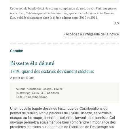
Ce recueil de bande-dessinée est une compilation de trois titres :
Petit-Jacques et
le cocotier
,
Petit-Jacques et le tambour magique
et
Petit-Jacques et la Manman
Dlo
, publiés séparément chez le même éditeur entre 2010 et 2011.
SP
› Accédez à l'intégralité de la notice
Caraïbe
Bissette élu député
1849, quand des esclaves deviennent électeurs
À partir de 11 ans
Auteur :
Christophe Cassiau-Haurie
Illustrateur :
Luko,
J.F. Chanson
Éditeur :
Caraïbéditions
Une nouvelle bande dessinée historique de Caraïbéditions qui
permet de redécouvrir le parcours de Cyrille Bissette, cet Antillais
marqué au fer rouge, banni des colonies, fervent abolitionniste. Cet
ouvrage permettra également de bien comprendre l’importance des
premières élections au lendemain de l’abolition de l’esclavage aux