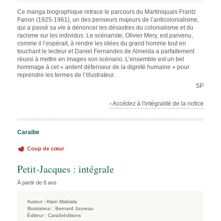
Ce manga biographique retrace le parcours du Martiniquais Frantz
Fanon (1925-1961), un des penseurs majeurs de l’anticolonialisme,
qui a passé sa vie à dénoncer les désastres du colonialisme et du
racisme sur les individus. Le scénariste, Olivier Mery, est parvenu,
comme il l’espérait, à rendre les idées du grand homme tout en
touchant le lecteur et Daniel Fernandes de Almeida a parfaitement
réussi à mettre en images son scénario. L’ensemble est un bel
hommage à cet « ardent défenseur de la dignité humaine » pour
reprendre les termes de l’illustrateur.
SP
› Accédez à l'intégralité de la notice
Caraïbe
Coup de cœur
Petit-Jacques : intégrale
À partir de 8 ans
Auteur :
Alain Mabiala
Illustrateur :
Bernard Joureau
Éditeur :
Caraïbéditions