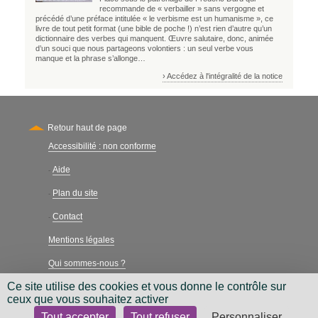
recommande de « verbailler » sans vergogne et
précédé d’une préface intitulée « le verbisme est un humanisme », ce
livre de tout petit format (une bible de poche !) n’est rien d’autre qu’un
dictionnaire des verbes qui manquent. Œuvre salutaire, donc, animée
d’un souci que nous partageons volontiers : un seul verbe vous
manque et la phrase s’allonge…
› Accédez à l'intégralité de la notice
Retour haut de page
Accessibilité : non conforme
Secondary
Aide
-
Plan du site
-
Contact
-
Mentions légales
Qui sommes-nous ?
Ce site utilise des cookies et vous donne le contrôle sur
Charte néthique
ceux que vous souhaitez activer
Tout accepter
Tout refuser
Personnaliser