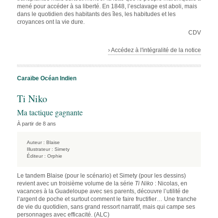
mené pour accéder à sa liberté. En 1848, l’esclavage est aboli, mais
dans le quotidien des habitants des îles, les habitudes et les
croyances ont la vie dure.
CDV
› Accédez à l'intégralité de la notice
Caraïbe
Océan Indien
Ti Niko
Ma tactique gagnante
À partir de 8 ans
Auteur :
Blaise
Illustrateur :
Simety
Éditeur :
Orphie
Le tandem Blaise (pour le scénario) et Simety (pour les dessins)
revient avec un troisième volume de la série
Ti Niko
: Nicolas, en
vacances à la Guadeloupe avec ses parents, découvre l’utilité de
l’argent de poche et surtout comment le faire fructifier… Une tranche
de vie du quotidien, sans grand ressort narratif, mais qui campe ses
personnages avec efficacité. (ALC)