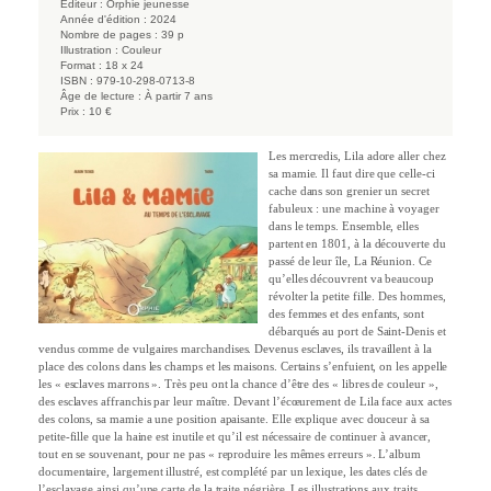
Éditeur :
Orphie jeunesse
Année d'édition :
2024
Nombre de pages :
39 p
Illustration :
Couleur
Format :
18 x 24
ISBN :
979-10-298-0713-8
Âge de lecture :
À partir 7 ans
Prix :
10 €
Les mercredis, Lila adore aller chez
sa mamie. Il faut dire que celle-ci
cache dans son grenier un secret
fabuleux : une machine à voyager
dans le temps. Ensemble, elles
partent en 1801, à la découverte du
passé de leur île, La Réunion. Ce
qu’elles découvrent va beaucoup
révolter la petite fille. Des hommes,
des femmes et des enfants, sont
débarqués au port de Saint-Denis et
vendus comme de vulgaires marchandises. Devenus esclaves, ils travaillent à la
place des colons dans les champs et les maisons. Certains s’enfuient, on les appelle
les « esclaves marrons ». Très peu ont la chance d’être des « libres de couleur »,
des esclaves affranchis par leur maître. Devant l’écœurement de Lila face aux actes
des colons, sa mamie a une position apaisante. Elle explique avec douceur à sa
petite-fille que la haine est inutile et qu’il est nécessaire de continuer à avancer,
tout en se souvenant, pour ne pas « reproduire les mêmes erreurs ». L’album
documentaire, largement illustré, est complété par un lexique, les dates clés de
l’esclavage ainsi qu’une carte de la traite négrière. Les illustrations aux traits