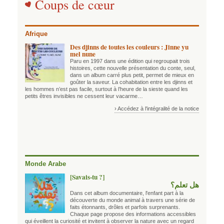
Coups de cœur
Afrique
Des djinns de toutes les couleurs : Jinne yu
mel nune
Paru en 1997 dans une édition qui regroupait trois
histoires, cette nouvelle présentation du conte, seul,
dans un album carré plus petit, permet de mieux en
goûter la saveur. La cohabitation entre les djinns et
les hommes n’est pas facile, surtout à l’heure de la sieste quand les
petits êtres invisibles ne cessent leur vacarme…
› Accédez à l'intégralité de la notice
Monde Arabe
[Savais-tu ?]
هل تعلم؟
Dans cet album documentaire, l'enfant part à la
découverte du monde animal à travers une série de
faits étonnants, drôles et parfois surprenants.
Chaque page propose des informations accessibles
qui éveillent la curiosité et invitent à observer la nature avec un regard