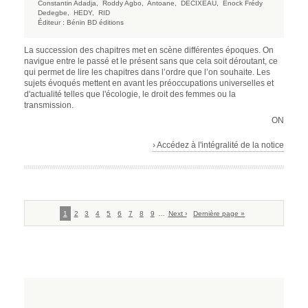
Constantin Adadja,
Roddy Agbo,
Antoane,
DECIXEAU,
Enock Frédy
Dedegbe,
HEDY,
RID
Éditeur :
Bénin BD éditions
La succession des chapitres met en scène différentes époques. On
navigue entre le passé et le présent sans que cela soit déroutant, ce
qui permet de lire les chapitres dans l’ordre que l’on souhaite. Les
sujets évoqués mettent en avant les préoccupations universelles et
d'actualité telles que l'écologie, le droit des femmes ou la
transmission.
ON
› Accédez à l'intégralité de la notice
Pagination
Page
1
Page
2
Page
3
Page
4
Page
5
Page
6
Page
7
Page
8
Page
9
…
Page
Next ›
Dernière
Dernière page »
courante
suivante
page