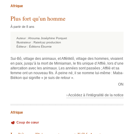
Afrique
Plus fort qu'un homme
À partir de 8 ans
Auteur :
Ahouma Joséphine Porquet
Illustrateur :
Ratelcaz production
Éditeur :
Éditions Éburnie
Sui-Bô, village des animaux, et Affèliklô, village des hommes, vivaient
en paix, jusqu’à la mort de Mimiaman, le fils unique d’Affilè, lors d’une
altercation avec les animaux. Les années sont passées ; Affilè et sa
femme ont un nouveau fils. À peine né, il se nomme lui-même : Maba-
Biékon qui signifie « je suis de retour ».
ON
› Accédez à l'intégralité de la notice
Afrique
Coup de cœur