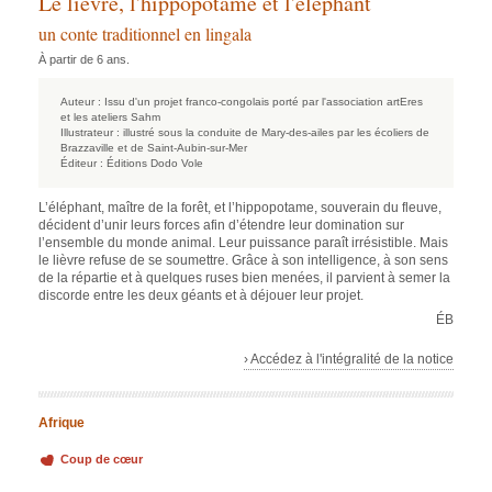
Le lièvre, l'hippopotame et l'éléphant
un conte traditionnel en lingala
À partir de 6 ans.
Auteur :
Issu d'un projet franco-congolais porté par l'association artEres
et les ateliers Sahm
Illustrateur :
illustré sous la conduite de Mary-des-ailes par les écoliers de
Brazzaville et de Saint-Aubin-sur-Mer
Éditeur :
Éditions Dodo Vole
L’éléphant, maître de la forêt, et l’hippopotame, souverain du fleuve,
décident d’unir leurs forces afin d’étendre leur domination sur
l’ensemble du monde animal. Leur puissance paraît irrésistible. Mais
le lièvre refuse de se soumettre. Grâce à son intelligence, à son sens
de la répartie et à quelques ruses bien menées, il parvient à semer la
discorde entre les deux géants et à déjouer leur projet.
ÉB
› Accédez à l'intégralité de la notice
Afrique
Coup de cœur