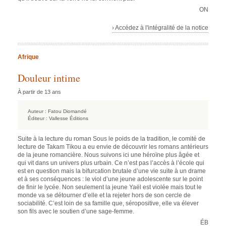
ON
› Accédez à l'intégralité de la notice
Afrique
Douleur intime
À partir de 13 ans
Auteur :
Fatou Diomandé
Éditeur :
Vallesse Éditions
Suite à la lecture du roman Sous le poids de la tradition, le comité de
lecture de Takam Tikou a eu envie de découvrir les romans antérieurs
de la jeune romancière. Nous suivons ici une héroïne plus âgée et
qui vit dans un univers plus urbain. Ce n’est pas l’accès à l’école qui
est en question mais la bifurcation brutale d’une vie suite à un drame
et à ses conséquences : le viol d’une jeune adolescente sur le point
de finir le lycée. Non seulement la jeune Yaël est violée mais tout le
monde va se détourner d’elle et la rejeter hors de son cercle de
sociabilité. C’est loin de sa famille que, séropositive, elle va élever
son fils avec le soutien d’une sage-femme.
ÉB