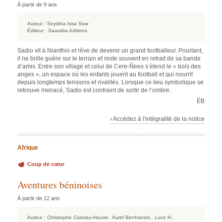
À partir de 9 ans
Auteur :
Seydina Issa Sow
Éditeur :
Saaraba éditions
Sadio vit à Nianthio et rêve de devenir un grand footballeur. Pourtant,
il ne brille guère sur le terrain et reste souvent en retrait de sa bande
d’amis. Entre son village et celui de Cere-Ñeex s’étend le « bois des
anges », un espace où les enfants jouent au football et qui nourrit
depuis longtemps tensions et rivalités. Lorsque ce lieu symbolique se
retrouve menacé, Sadio est contraint de sortir de l’ombre.
ÉB
› Accédez à l'intégralité de la notice
Afrique
Coup de cœur
Aventures béninoises
À partir de 12 ans
Auteur :
Christophe Cassiau-Haurie,
Aurel Benhanzin,
Luce H.,