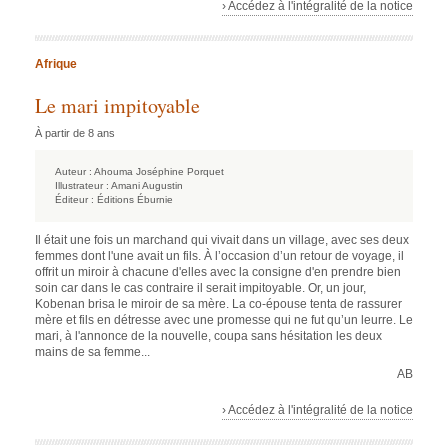
› Accédez à l'intégralité de la notice
Afrique
Le mari impitoyable
À partir de 8 ans
Auteur :
Ahouma Joséphine Porquet
Illustrateur :
Amani Augustin
Éditeur :
Éditions Éburnie
Il était une fois un marchand qui vivait dans un village, avec ses deux
femmes dont l'une avait un fils. À l’occasion d’un retour de voyage, il
offrit un miroir à chacune d'elles avec la consigne d'en prendre bien
soin car dans le cas contraire il serait impitoyable. Or, un jour,
Kobenan brisa le miroir de sa mère. La co-épouse tenta de rassurer
mère et fils en détresse avec une promesse qui ne fut qu’un leurre. Le
mari, à l'annonce de la nouvelle, coupa sans hésitation les deux
mains de sa femme...
AB
› Accédez à l'intégralité de la notice