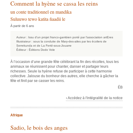
Comment la hyène se cassa les reins
un conte traditionnel en mandika
Suluuwo tewo katita ñaadii le
À partir de 6 ans
Auteur :
Issu d'un projet franco-gambien porté par l'association artEres
Illustrateur :
sous la conduite de Mary-des-ailes par les écoliers de
Serrekunda et de La Ferté-sous-Jouarre
Éditeur :
Éditions Dodo Vole
À l’occasion d’une grande fête célébrant la fin des récoltes, tous les
animaux se réunissent pour chanter, danser et partager leurs
richesses. Seule la hyène refuse de participer à cette harmonie
collective. Jalouse du bonheur des autres, elle cherche à gâcher la
fête et finit par se casser les reins.
ÉB
› Accédez à l'intégralité de la notice
Afrique
Sadio, le bois des anges