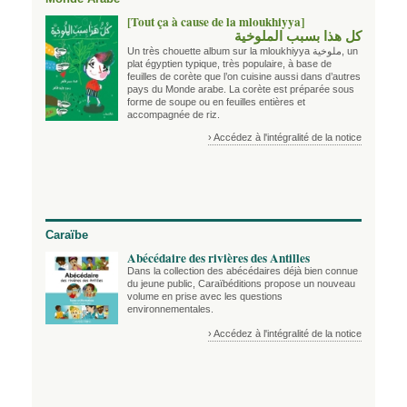
[Tout ça à cause de la mloukhiyya]
كل هذا بسبب الملوخية
Un très chouette album sur la mloukhiyya ملوخية, un
plat égyptien typique, très populaire, à base de
feuilles de corète que l’on cuisine aussi dans d’autres
pays du Monde arabe. La corète est préparée sous
forme de soupe ou en feuilles entières et
accompagnée de riz.
› Accédez à l'intégralité de la notice
Caraïbe
Abécédaire des rivières des Antilles
Dans la collection des abécédaires déjà bien connue
du jeune public, Caraïbéditions propose un nouveau
volume en prise avec les questions
environnementales.
› Accédez à l'intégralité de la notice