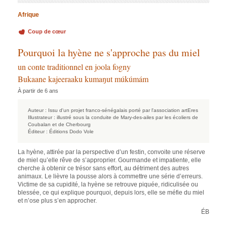
Afrique
Coup de cœur
Pourquoi la hyène ne s'approche pas du miel
un conte traditionnel en joola fogny
Bukaane kajeeraaku kumaŋut múkúmám
À partir de 6 ans
Auteur :
Issu d'un projet franco-sénégalais porté par l'association artEres
Illustrateur :
illustré sous la conduite de Mary-des-ailes par les écoliers de
Coubalan et de Cherbourg
Éditeur :
Éditions Dodo Vole
La hyène, attirée par la perspective d’un festin, convoite une réserve
de miel qu’elle rêve de s’approprier. Gourmande et impatiente, elle
cherche à obtenir ce trésor sans effort, au détriment des autres
animaux. Le lièvre la pousse alors à commettre une série d’erreurs.
Victime de sa cupidité, la hyène se retrouve piquée, ridiculisée ou
blessée, ce qui explique pourquoi, depuis lors, elle se méfie du miel
et n’ose plus s’en approcher.
ÉB