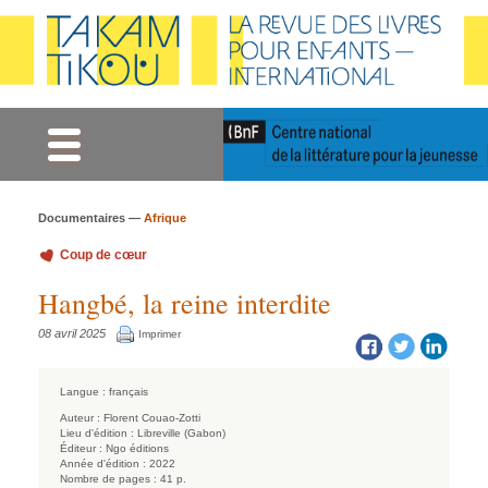
Gestion des cookies
Documentaires —
Afrique
Coup de cœur
Hangbé, la reine interdite
08 avril 2025
Imprimer
Langue :
français
Auteur :
Florent Couao-Zotti
Lieu d'édition :
Libreville (Gabon)
Éditeur :
Ngo éditions
Année d'édition :
2022
Nombre de pages :
41 p.