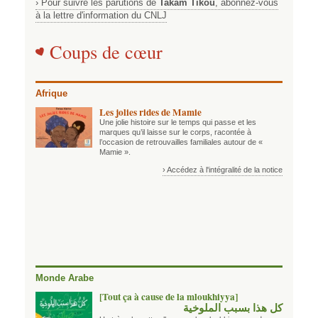
› Pour suivre les parutions de
Takam Tikou
, abonnez-vous
à la lettre d'information du CNLJ
Coups de cœur
Afrique
Les jolies rides de Mamie
Une jolie histoire sur le temps qui passe et les
marques qu’il laisse sur le corps, racontée à
l’occasion de retrouvailles familiales autour de «
Mamie ».
› Accédez à l'intégralité de la notice
Monde Arabe
[Tout ça à cause de la mloukhiyya]
كل هذا بسبب الملوخية