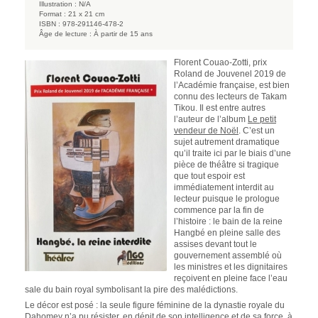
Illustration :
N/A
Format :
21 x 21 cm
ISBN :
978-291146-478-2
Âge de lecture :
À partir de 15 ans
Florent Couao-Zotti, prix
Roland de Jouvenel 2019 de
l’Académie française, est bien
connu des lecteurs de Takam
Tikou. Il est entre autres
l’auteur de l’album
Le petit
vendeur de Noël
. C’est un
sujet autrement dramatique
qu’il traite ici par le biais d’une
pièce de théâtre si tragique
que tout espoir est
immédiatement interdit au
lecteur puisque le prologue
commence par la fin de
l’histoire : le bain de la reine
Hangbé en pleine salle des
assises devant tout le
gouvernement assemblé où
les ministres et les dignitaires
reçoivent en pleine face l’eau
sale du bain royal symbolisant la pire des malédictions.
Le décor est posé : la seule figure féminine de la dynastie royale du
Dahomey n’a pu résister, en dépit de son intelligence et de sa force, à