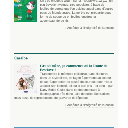
Un très chouette album sur la mloukhiyya ملوخية, un
plat égyptien typique, très populaire, à base de
feuilles de corète que l’on cuisine aussi dans d’autres
pays du Monde arabe. La corète est préparée sous
forme de soupe ou en feuilles entières et
accompagnée de riz.
› Accédez à l'intégralité de la notice
Caraïbe
Grand'mère, ça commence où la Route de
l'esclave ?
Transmettre la mémoire collective, sans fioritures,
dans un style direct, de façon à permette au lecteur
de se réapproprier ce passé douloureux pour mieux
asseoir son identité, tel est le pari pris – et tenu – par
Dany Bebel-Gisler dans ce documentaire à
l’iconographie très riche, faite de belles illustrations
mais aussi de reproductions de gravures de l’époque.
› Accédez à l'intégralité de la notice