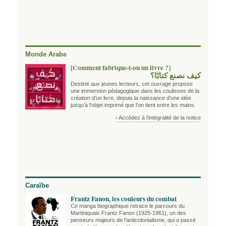
Monde Arabe
[Comment fabrique-t-on un livre ?]
كيف نصنع كتابًا؟
Destiné aux jeunes lecteurs, cet ouvrage propose
une immersion pédagogique dans les coulisses de la
création d’un livre, depuis la naissance d’une idée
jusqu’à l’objet imprimé que l’on tient entre les mains.
› Accédez à l'intégralité de la notice
Caraïbe
Frantz Fanon, les couleurs du combat
Ce manga biographique retrace le parcours du
Martiniquais Frantz Fanon (1925-1961), un des
penseurs majeurs de l’anticolonialisme, qui a passé