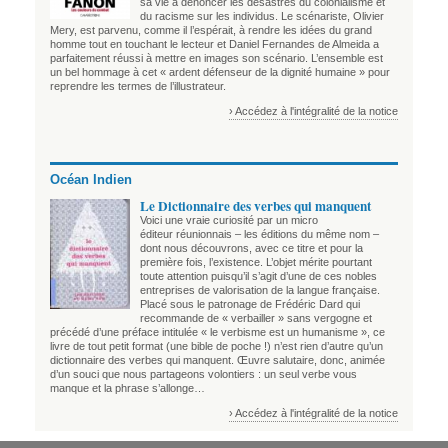
sa vie à dénoncer les désastres du colonialisme et
du racisme sur les individus. Le scénariste, Olivier
Mery, est parvenu, comme il l’espérait, à rendre les idées du grand
homme tout en touchant le lecteur et Daniel Fernandes de Almeida a
parfaitement réussi à mettre en images son scénario. L’ensemble est
un bel hommage à cet « ardent défenseur de la dignité humaine » pour
reprendre les termes de l’illustrateur.
› Accédez à l'intégralité de la notice
Océan Indien
Le Dictionnaire des verbes qui manquent
Voici une vraie curiosité par un micro
éditeur réunionnais – les éditions du même nom –
dont nous découvrons, avec ce titre et pour la
première fois, l’existence. L’objet mérite pourtant
toute attention puisqu’il s’agit d’une de ces nobles
entreprises de valorisation de la langue française.
Placé sous le patronage de Frédéric Dard qui
recommande de « verbailler » sans vergogne et
précédé d’une préface intitulée « le verbisme est un humanisme », ce
livre de tout petit format (une bible de poche !) n’est rien d’autre qu’un
dictionnaire des verbes qui manquent. Œuvre salutaire, donc, animée
d’un souci que nous partageons volontiers : un seul verbe vous
manque et la phrase s’allonge…
› Accédez à l'intégralité de la notice