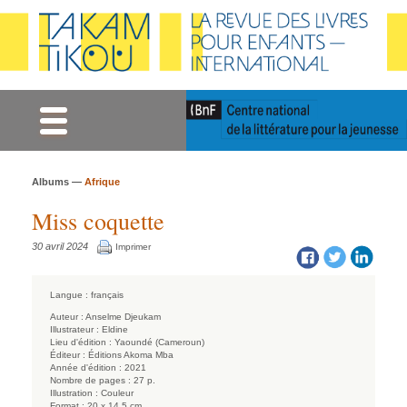
Gestion des cookies
Albums —
Afrique
Miss coquette
30 avril 2024
Imprimer
Langue :
français
Auteur :
Anselme Djeukam
Illustrateur :
Eldine
Lieu d'édition :
Yaoundé (Cameroun)
Éditeur :
Éditions Akoma Mba
Année d'édition :
2021
Nombre de pages :
27 p.
Illustration :
Couleur
Format :
20 x 14,5 cm