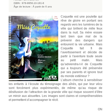
ISBN :
978-9956-10-181-8
Âge de lecture :
À partir de 6 ans
Coquette est une poulette qui
rêve de gloire en portant ses
regards vers les lumières de la
ville qui brillent de mille feux
dans la nuit. Sa mère essaie
tant bien que mal de la
prévenir des dangers qui
entourent la vie urbaine. Mais
Coquette fait fi de
l’avertissement et décide de
partir à l'aventure toute seule
au petit matin. Mais
qu’adviendra-t-il de Coquette
qui a toujours été préservée
par ses parents et ignore tout
du monde extérieur ?
L’album cherche à sensibiliser
les enfants à l’écoute du témoignage des aînés, qui par leur vécu
sont forcément plus expérimentés, de même qu’au risque de
désillusion de l’attraction de la grande ville qui risque souvent d’être
un miroir aux alouettes. Les images sont claires et compréhensibles
et permettent d’accompagner le récit.
ON