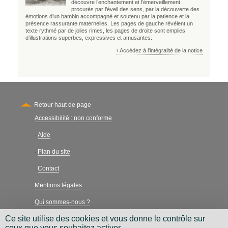
découvre l’enchantement et l’émerveillement
procurés par l’éveil des sens, par la découverte des
émotions d’un bambin accompagné et soutenu par la patience et la
présence rassurante maternelles. Les pages de gauche révèlent un
texte rythmé par de jolies rimes, les pages de droite sont emplies
d’illustrations superbes, expressives et amusantes.
› Accédez à l'intégralité de la notice
Retour haut de page
Accessibilité : non conforme
Secondary
Aide
-
Plan du site
-
Contact
-
Mentions légales
Qui sommes-nous ?
Ce site utilise des cookies et vous donne le contrôle sur
Charte néthique
ceux que vous souhaitez activer