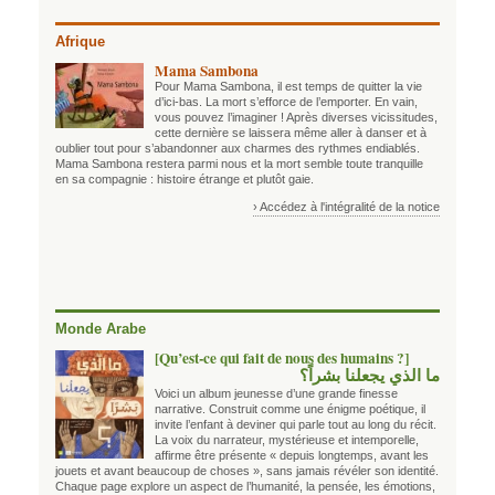
Afrique
Mama Sambona
Pour Mama Sambona, il est temps de quitter la vie
d’ici-bas. La mort s’efforce de l’emporter. En vain,
vous pouvez l’imaginer ! Après diverses vicissitudes,
cette dernière se laissera même aller à danser et à
oublier tout pour s’abandonner aux charmes des rythmes endiablés.
Mama Sambona restera parmi nous et la mort semble toute tranquille
en sa compagnie : histoire étrange et plutôt gaie.
› Accédez à l'intégralité de la notice
Monde Arabe
[Qu’est-ce qui fait de nous des humains ?]
ما الذي يجعلنا بشراً؟
Voici un album jeunesse d’une grande finesse
narrative. Construit comme une énigme poétique, il
invite l’enfant à deviner qui parle tout au long du récit.
La voix du narrateur, mystérieuse et intemporelle,
affirme être présente « depuis longtemps, avant les
jouets et avant beaucoup de choses », sans jamais révéler son identité.
Chaque page explore un aspect de l’humanité, la pensée, les émotions,