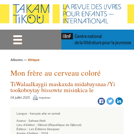
Gestion des cookies
Albums —
Afrique
Mon frère au cerveau coloré
TiWalaalkaygii maskaxda midabaysnaa /Yi
tookoboytay bissowte misinkica le
04 juillet 2025
Imprimer
Langue :
français
afar et somali
Auteur :
Sahara Abdi
Lieu d'édition :
Dibouti (République de Djibouti)
Éditeur :
Les Éditions Deeqsan
Année d'édition :
2024