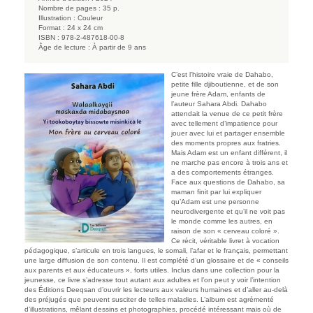
Nombre de pages :
35 p.
Illustration :
Couleur
Format :
24 x 24 cm
ISBN :
978-2-487618-00-8
Âge de lecture :
À partir de 9 ans
C’est l’histoire vraie de Dahabo,
petite fille djiboutienne, et de son
jeune frère Adam, enfants de
l’auteur Sahara Abdi. Dahabo
attendait la venue de ce petit frère
avec tellement d’impatience pour
jouer avec lui et partager ensemble
des moments propres aux fratries.
Mais Adam est un enfant différent, il
ne marche pas encore à trois ans et
a des comportements étranges.
Face aux questions de Dahabo, sa
maman finit par lui expliquer
qu’Adam est une personne
neurodivergente et qu’il ne voit pas
le monde comme les autres, en
raison de son « cerveau coloré ».
Ce récit, véritable livret à vocation
pédagogique, s’articule en trois langues, le somali, l’afar et le français, permettant
une large diffusion de son contenu. Il est complété d’un glossaire et de « conseils
aux parents et aux éducateurs », forts utiles. Inclus dans une collection pour la
jeunesse, ce livre s’adresse tout autant aux adultes et l’on peut y voir l’intention
des Éditions Deeqsan d’ouvrir les lecteurs aux valeurs humaines et d’aller au-delà
des préjugés que peuvent susciter de telles maladies. L’album est agrémenté
d’illustrations, mêlant dessins et photographies, procédé intéressant mais où de