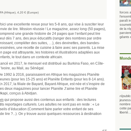
forces a
FA (Afrique), 4,20 € (Europe)
l’ensem
paraît i
oici une excellente revue pour les 5-8 ans, qui vise à susciter leur
soumett
nvie de lire. Mission réussie ! Le magazine, assez long (50 pages),
de la ré
parvien
omprend une grande histoire de 24 pages que l’enfant peut lire
géants e
eul dès 7 ans, des jeux éducatifs (ranger des nombres par ordre
roissant, compléter des suites, …), des devinettes, des bandes-
essinées, une recette de cuisine à faire avec ses parents. La mise
n page est attrayante, les histoires et illustrations adaptées aux
nfants, le tout dans un contexte africain.
Monde
ancé en 2017, le mensuel est distribué au Burkina Faso, en Côte-
’Ivoire, au Mali, au Sénégal.
e 1992 à 2016, paraissaient en Afrique les magazines Planète
eunes (pour les 15-25 ans) et Planète Enfants (pour les 8-14 ans).
n 2017, la filiale de Bayard, Bayard Afrique, est née et s’inspire de
es deux magazines pour lancer Planète J’aime lire et Planète
kapi, conçus à Abidjan.
républic
om
qui propose aussi des contenus aux enfants : des lectures
jeunesse
tits reportages culturels. Les adultes ne sont pas en reste : « Le
nombre –
cette pa
eils d’éducation (Comment faire parler votre enfant de ses
liberté…
 lire ?...). On y trouve aussi quelques ressources à destination