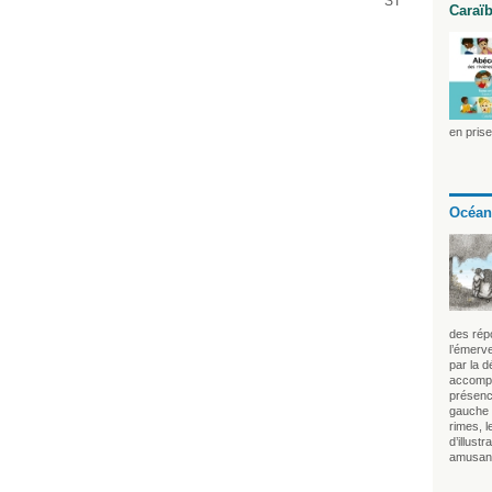
ST
Caraï
en pris
Océan
des rép
l’émerve
par la 
accompa
présenc
gauche r
rimes, l
d’illust
amusan