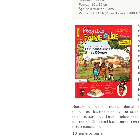
Illustration :
Couleur
Format :
16 x 19 cm
Âge de lecture :
5-8 ans
Prix :
2 000 FCFA (Côte-d’Ivoire), 2 400 FC
V
e
c
s
c
d
e
e
L
d
D
J
E
c
O
Signalons le site Internet
planetemag.c
d’histoires, des recettes en vidéo, de pe
coin des parents » donne quelques cons
journées ? Comment leur donner envie de
des enseignants.
10 numéros par an