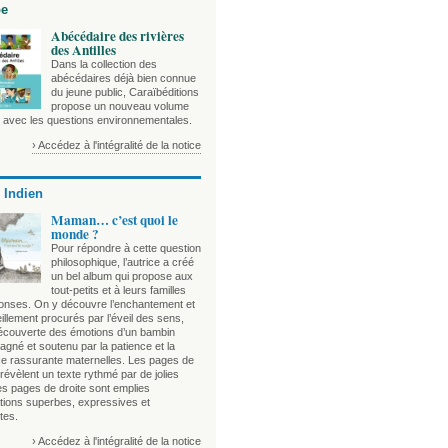
be
Abécédaire des rivières
des Antilles
Dans la collection des
abécédaires déjà bien connue
du jeune public, Caraïbéditions
propose un nouveau volume
e avec les questions environnementales.
› Accédez à l'intégralité de la notice
 Indien
Maman… c’est quoi le
monde ?
Pour répondre à cette question
philosophique, l’autrice a créé
un bel album qui propose aux
tout-petits et à leurs familles
onses. On y découvre l’enchantement et
illement procurés par l’éveil des sens,
découverte des émotions d’un bambin
gné et soutenu par la patience et la
e rassurante maternelles. Les pages de
évèlent un texte rythmé par de jolies
es pages de droite sont emplies
rations superbes, expressives et
tes.
› Accédez à l'intégralité de la notice