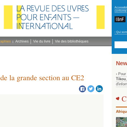
secon
Accessibil
conforme
›
Qui som
Navig
bleu
raphies
Archives
Vie du livre
Vie des bibliothèques
New
› Pour
: de la grande section au CE2
Tikou
d'info
C
Afriqu