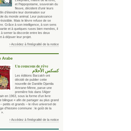
L’éléphant, maître de la forêt,
et l’hippopotame, souverain du
fleuve, décident d’unir leurs
fin d’étendre leur domination sur
ble du monde animal. Leur puissance
rrésistible. Mais le lièvre refuse de se
re. Grâce à son intelligence, à son sens
partie et à quelques ruses bien menées, il
t à semer la discorde entre les deux
t à déjouer leur projet.
› Accédez à l'intégralité de la notice
 Arabe
Un couscous de rêve
كسكس الأحلام
Les éditions Barzakh ont
décidé de publier cette
nouvelle de Danièle Djamila
Amrane-Minne, parue une
première fois dans l’
Alger
ain
en 1963, sous la forme d’un livre
 bilingue « afin de partager au plus grand
 petits et grands – le rêve universel de
ge d’histoire commune : le goût de la
 ».
› Accédez à l'intégralité de la notice