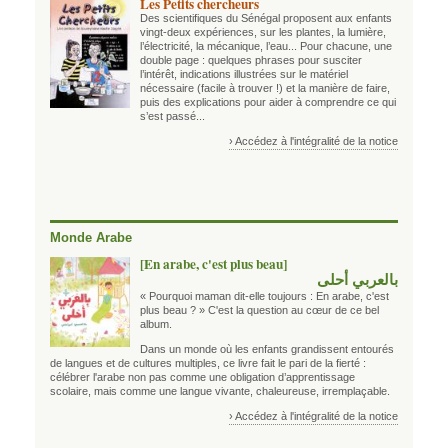
Les Petits chercheurs
Des scientifiques du Sénégal proposent aux enfants
vingt-deux expériences, sur les plantes, la lumière,
l’électricité, la mécanique, l’eau... Pour chacune, une
double page : quelques phrases pour susciter
l’intérêt, indications illustrées sur le matériel
nécessaire (facile à trouver !) et la manière de faire,
puis des explications pour aider à comprendre ce qui
s’est passé...
› Accédez à l'intégralité de la notice
Monde Arabe
[En arabe, c'est plus beau]
بالعربي أحلى
« Pourquoi maman dit-elle toujours : En arabe, c'est
plus beau ? » C'est la question au cœur de ce bel
album.
Dans un monde où les enfants grandissent entourés
de langues et de cultures multiples, ce livre fait le pari de la fierté :
célébrer l'arabe non pas comme une obligation d’apprentissage
scolaire, mais comme une langue vivante, chaleureuse, irremplaçable.
› Accédez à l'intégralité de la notice