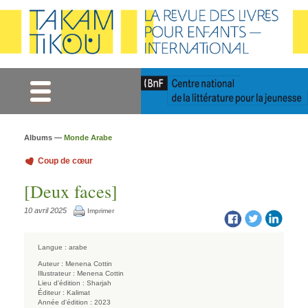
Gestion des cookies
Albums —
Monde Arabe
Coup de cœur
[Deux faces]
10 avril 2025
Imprimer
Langue :
arabe
Auteur :
Menena Cottin
Illustrateur :
Menena Cottin
Lieu d'édition :
Sharjah
Éditeur :
Kalimat
Année d'édition :
2023