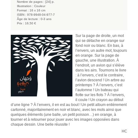
Nombre de pages :
[24] p.
Illustration :
Couleur
Format :
16 x 16 cm
ISBN :
978-9948-04-977-7
Âge de lecture :
0-3 ans
Prix :
16,50 €
Sur la page de droite, un mot
qui se détache en orange sur
fond noir ou blanc. En bas, à
l’envers, un autre mot, toujours
en orange. Sur la page de
gauche, une illustration. À
l’endroit, un avion qui s’élève
dans les airs. Tournons le livre
: à l’envers, c’est le contraire,
l’avion descend ! Un arbre au
printemps ? À l’envers, c’est
l’automne ! Un bateau qui
flotte sur les flots ? À l’envers,
il coule ! Un crayon au début
d’une ligne ? À l’envers, il en est au bout ! Un petit album entièrement
cartonné, majoritairement en noir et blanc, avec les mots ainsi que
quelques éléments (une balle, un petit poisson…) en orange, à
tourner et à retourner pour jouer avec les images opposées dans
chaque dessin. Une belle réussite !
HC