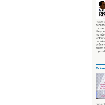
majeurs 
dénonce
racisme 
Mery, es
les idé
lecteur
parfait
scénari
ardent 
reprendr
Océan
puisqu’i