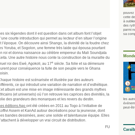
pouvez l
cette de
à oubli
des ryt
parmi no
es six légendes dont il est question dans cet album font l’objet
sa compa
’une courte introduction qui permet au lecteur d’en situer l’origine
t l’époque. On découvre ainsi Shango, la divinité de la foudre chez
es Yoruba, et Sogolon, une femme très laide qui épousa pourtant
n roi et donna naissance au célèbre empereur du Mali Soundjata
Monde
eita. Une autre histoire nous conte la construction de la muraille du
e
ruel roi des Ewé, Agokoli, au 17
siècle. Sa folie et sa démesure
urent pour conséquence la fuite de son peuple vers le Ghana
oisin.
haque histoire est scénarisée et illustrée par des auteurs
ifférents, ce qui introduit une variation de narration et d’esthétique.
et album est une mise en image intéressante des grands mythes
fricains (et universels) où l’on retrouve les caprices des divinités, la
olie des grandeurs des monarques et les revers du destin.
les autr
événeme
es éditions Ago
ont été créées en 2011 au Togo à l’initiative de
peut-êt
offivi Assem et KanAd autour decréations pour la jeunesse, dont
es bandes dessinées, avec une solide et talentueuse équipe. Elles
’attachent à développer un vrai circuit de distribution.
FU
Caraï