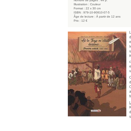
Nombre de pages :
44 p.
Illustration :
Couleur
Format :
22 x 30 cm
ISBN :
979-10-90810-07-5
Âge de lecture :
À partir de 12 ans
Prix :
12 €
L
d
e
l
u
K
c
e
v
C
d
C
a
f
L
K
d
s