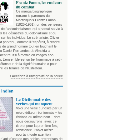
Frantz Fanon, les couleurs
du combat
Ce manga biographique
retrace le parcours du
Martiniquais Frantz Fanon
(1925-1961), un des penseurs
de l’anticolonialisme, qui a passé sa vie à
r les désastres du colonialisme et du
sur les individus. Le scénariste, Olivier
t parvenu, comme il l’espérait, à rendre
es du grand homme tout en touchant le
 et Daniel Fernandes de Almeida a
ement réussi à mettre en images son
o. L’ensemble est un bel hommage à cet «
défenseur de la dignité humaine » pour
e les termes de l’illustrateur.
› Accédez à l'intégralité de la notice
 Indien
Le Dictionnaire des
verbes qui manquent
Voici une vraie curiosité par un
micro éditeur réunionnais – les
éditions du même nom – dont
nous découvrons, avec ce
titre et pour la première fois,
l’existence. L’objet mérite
pourtant toute attention
l s’agit d’une de ces nobles entreprises de