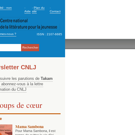
dary_2
ité : non
-
-
Plan du
-
Aide
site
Contact
mes-nous ?
ISSN : 2107-6685
ation
sletter CNLJ
 suivre les parutions de
Takam
, abonnez-vous à la lettre
rmation du CNLJ
oups de cœur
e
Mama Sambona
Pour Mama Sambona, il est