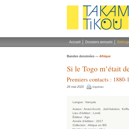
Gestion des cookies
Accueil
Dossiers annuels
Bibliog
Bandes dessinées —
Afrique
Si le Togo m’était 
Premiers contacts : 1880-
26 mai 2020
Imprimer
Langue :
français
Auteur :
Anani Accoh,
Joël Adotevi,
Koffi
Lieu d'édition :
Lomé
Éditeur :
Ago
Année d'édition :
2017
Collection :
Afrique en BD