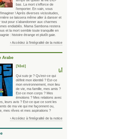
temps de quitter la vie d’ici-
bas. La mort s’efforce de
l’emporter. En vain, vous
’imaginer ! Après diverses vicissitudes,
rnière se laissera même aller à danser et
er tout pour s’abandonner aux charmes
hmes endiablés. Mama Sambona restera
us et la mort semble toute tranquille en
gnie : histoire étrange et plutôt gaie.
› Accédez à l'intégralité de la notice
 Arabe
[Moi]
أنا
Qui suis-je ? Qu’est-ce qui
définit mon identité ? Est-ce
mon environnement, mon lieu
de vie, ma famille, mes amis ?
Est-ce mon corps ? Mes
émotions ? Mes relations avec
es, leurs avis ? Est-ce que ce sont les
nts de ma vie qui me façonnent ou,
re, mes rêves et mes aspirations ?
› Accédez à l'intégralité de la notice
be