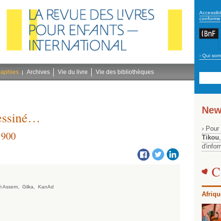
secon
Accessibil
conforme
›
Qui som
Navig
bleu
raphies
Archives
Vie du livre
Vie des bibliothèques
New
dessiné…
› Pour
1900
Tikou
d'info
C
vi Assem,
Gilka,
KanAd
Afriqu