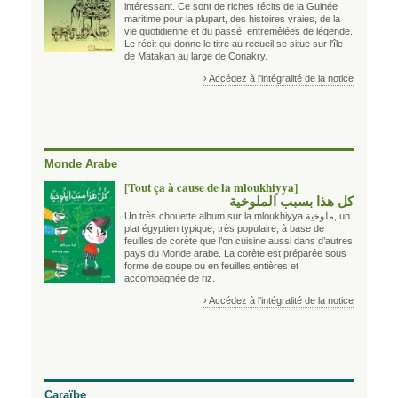
intéressant. Ce sont de riches récits de la Guinée
maritime pour la plupart, des histoires vraies, de la
vie quotidienne et du passé, entremêlées de légende.
Le récit qui donne le titre au recueil se situe sur l'île
de Matakan au large de Conakry.
› Accédez à l'intégralité de la notice
Monde Arabe
[Tout ça à cause de la mloukhiyya]
كل هذا بسبب الملوخية
Un très chouette album sur la mloukhiyya ملوخية, un
plat égyptien typique, très populaire, à base de
feuilles de corète que l’on cuisine aussi dans d’autres
pays du Monde arabe. La corète est préparée sous
forme de soupe ou en feuilles entières et
accompagnée de riz.
› Accédez à l'intégralité de la notice
Caraïbe