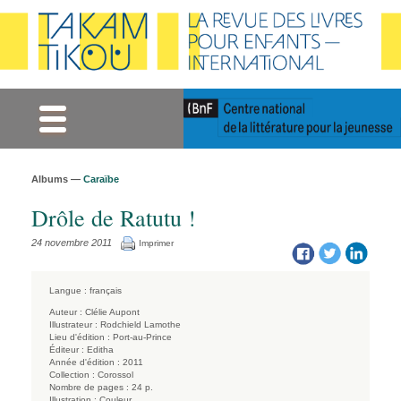
Gestion des cookies
Albums —
Caraïbe
Drôle de Ratutu !
24 novembre 2011
Imprimer
Langue :
français
Auteur :
Clélie Aupont
Illustrateur :
Rodchield Lamothe
Lieu d'édition :
Port-au-Prince
Éditeur :
Editha
Année d'édition :
2011
Collection :
Corossol
Nombre de pages :
24 p.
Illustration :
Couleur