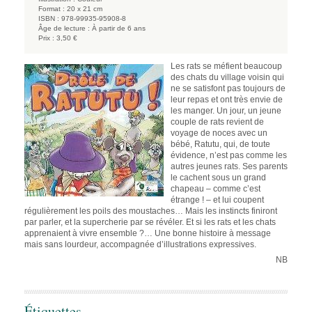
Format :
20 x 21 cm
ISBN :
978-99935-95908-8
Âge de lecture :
À partir de 6 ans
Prix :
3,50 €
Les rats se méfient beaucoup
des chats du village voisin qui
ne se satisfont pas toujours de
leur repas et ont très envie de
les manger. Un jour, un jeune
couple de rats revient de
voyage de noces avec un
bébé, Ratutu, qui, de toute
évidence, n’est pas comme les
autres jeunes rats. Ses parents
le cachent sous un grand
chapeau – comme c’est
étrange ! – et lui coupent
régulièrement les poils des moustaches… Mais les instincts finiront
par parler, et la supercherie par se révéler. Et si les rats et les chats
apprenaient à vivre ensemble ?… Une bonne histoire à message
mais sans lourdeur, accompagnée d’illustrations expressives.
NB
Étiquettes